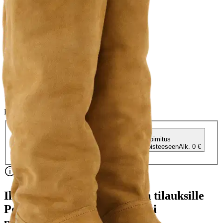
36
37
38
39
40
41
42
Koot ovat EUR kokoja
Valitse toimitustapa
Nouto myymälästä
Toimitus
Ilmainen
Kotiin tai noutopisteeseen
Alk. 0 €
Siirry valitsemaan myymälä
Ilmainen toimitus yli 100 €:n tilauksille
Postin pakettiautomaattiin tai
palvelupisteeseen!