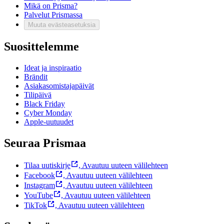
Mikä on Prisma?
Palvelut Prismassa
Muuta evästeasetuksia
Suosittelemme
Ideat ja inspiraatio
Brändit
Asiakasomistajapäivät
Tilipäivä
Black Friday
Cyber Monday
Apple-uutuudet
Seuraa Prismaa
Tilaa uutiskirje
,
Avautuu uuteen välilehteen
Facebook
,
Avautuu uuteen välilehteen
Instagram
,
Avautuu uuteen välilehteen
YouTube
,
Avautuu uuteen välilehteen
TikTok
,
Avautuu uuteen välilehteen