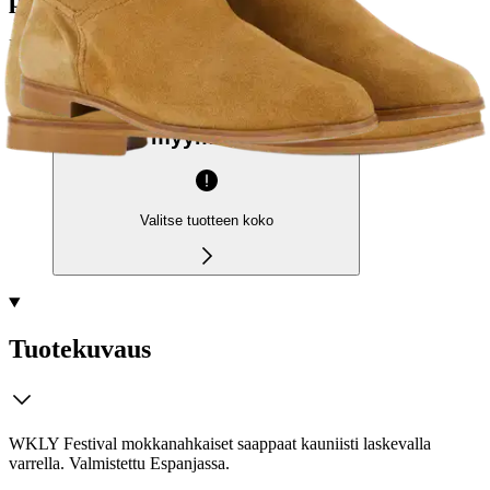
Etu ei koske Suuri‑lisäpalvelulla toimitettavia tuotteita.
Tarkista myymäläsaatavuus
Valitse tuotteen koko
Tuotekuvaus
WKLY Festival mokkanahkaiset saappaat kauniisti laskevalla
varrella. Valmistettu Espanjassa.