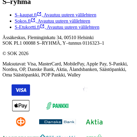
S–ryhmä
S–kaupat.fi
,
Avautuu uuteen välilehteen
Sokos.fi
,
Avautuu uuteen välilehteen
S-Etukortti.fi
,
Avautuu uuteen välilehteen
Ässäkeskus, Fleminginkatu 34, 00510 Helsinki
SOK PL1 00088 S–RYHMÄ,
Y–tunnus 0116323–1
© SOK 2026
Maksutavat
:
Visa, MasterCard, MobilePay, Apple Pay, S-Pankki,
Nordea, OP, Danske Bank, Aktia, Ålandsbanken, Säästöpankki,
Oma Säästöpankki, POP Pankki, Walley