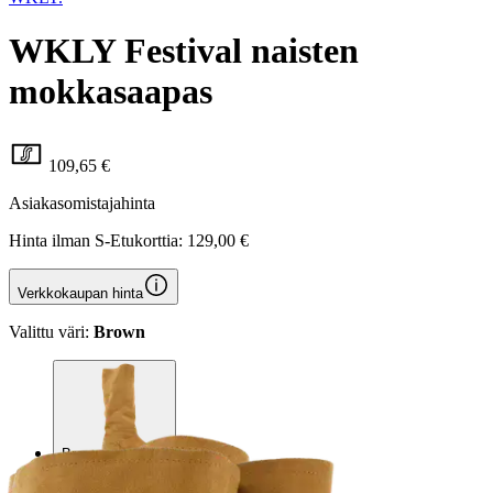
WKLY Festival naisten
mokkasaapas
109,65 €
Asiakasomistajahinta
Hinta ilman S-Etukorttia:
129,00 €
Verkkokaupan hinta
Valittu väri:
Brown
Brown
Valittu koko:
Valitse koko