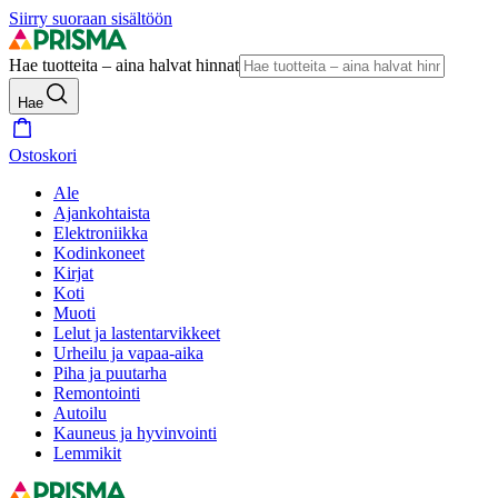
Siirry suoraan sisältöön
Hae tuotteita – aina halvat hinnat
Hae
Ostoskori
Ale
Ajankohtaista
Elektroniikka
Kodinkoneet
Kirjat
Koti
Muoti
Lelut ja lastentarvikkeet
Urheilu ja vapaa-aika
Piha ja puutarha
Remontointi
Autoilu
Kauneus ja hyvinvointi
Lemmikit