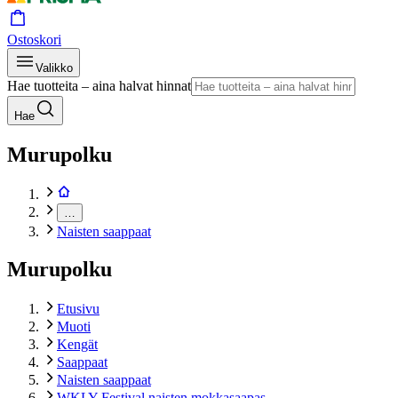
Ostoskori
Valikko
Hae tuotteita – aina halvat hinnat
Hae
Murupolku
…
Naisten saappaat
Murupolku
Etusivu
Muoti
Kengät
Saappaat
Naisten saappaat
WKLY Festival naisten mokkasaapas