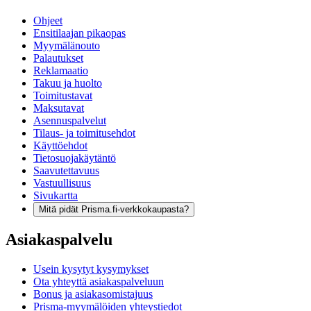
Ohjeet
Ensitilaajan pikaopas
Myymälänouto
Palautukset
Reklamaatio
Takuu ja huolto
Toimitustavat
Maksutavat
Asennuspalvelut
Tilaus- ja toimitusehdot
Käyttöehdot
Tietosuojakäytäntö
Saavutettavuus
Vastuullisuus
Sivukartta
Mitä pidät Prisma.fi-verkkokaupasta?
Asiakaspalvelu
Usein kysytyt kysymykset
Ota yhteyttä asiakaspalveluun
Bonus ja asiakasomistajuus
Prisma-myymälöiden yhteystiedot