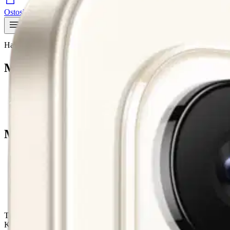
Ostoskori
Valikko
Hae tuotteita – aina halvat hinnat
Hae
Murupolku
…
Älypuhelimet
Murupolku
Etusivu
Elektroniikka
Puhelimet ja tarvikkeet
Älypuhelimet
Honor älypuhelin 400 Smart 4GB+256GB Gold
Tuotekuvat- ja videot
Ohita tuotekuvat
Karusellin pikakuvakkeet