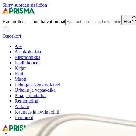
Siirry suoraan sisältöön
Hae tuotteita – aina halvat hinnat
Hae
Ostoskori
Ale
Ajankohtaista
Elektroniikka
Kodinkoneet
Kirjat
Koti
Muoti
Lelut ja lastentarvikkeet
Urheilu ja vapaa-aika
Piha ja puutarha
Remontointi
Autoilu
Kauneus ja hyvinvointi
Lemmikit