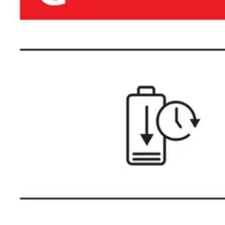
Asiakasomistaja-alennus
-5 %