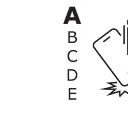
Avaa kuva suurempana
Avaa kuva suurempana
Avaa kuva suurempana
Avaa kuva suurempana
Avaa kuva suurempana
Avaa kuva suurempana
Avaa kuva suurempana
Avaa kuva suurempana
Avaa kuva suurempana
Avaa kuva suurempana
Avaa kuva suurempana
Avaa kuva suurempana
Avaa kuva suurempana
Karusellin nuolipainikkeet
Seuraava
Karusellin pikakuvakkeet