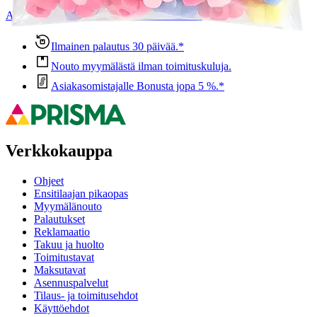
Anna palautetta
,
Avautuu uuteen välilehteen
Ilmainen palautus 30 päivää.*
Nouto myymälästä ilman toimituskuluja.
Asiakasomistajalle Bonusta jopa 5 %.*
Verkkokauppa
Ohjeet
Ensitilaajan pikaopas
Myymälänouto
Palautukset
Reklamaatio
Takuu ja huolto
Toimitustavat
Maksutavat
Asennuspalvelut
Tilaus- ja toimitusehdot
Käyttöehdot