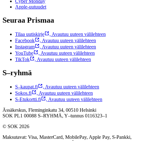
Cyber Monday
Apple-uutuudet
Seuraa Prismaa
Tilaa uutiskirje
,
Avautuu uuteen välilehteen
Facebook
,
Avautuu uuteen välilehteen
Instagram
,
Avautuu uuteen välilehteen
YouTube
,
Avautuu uuteen välilehteen
TikTok
,
Avautuu uuteen välilehteen
S–ryhmä
S–kaupat.fi
,
Avautuu uuteen välilehteen
Sokos.fi
,
Avautuu uuteen välilehteen
S-Etukortti.fi
,
Avautuu uuteen välilehteen
Ässäkeskus, Fleminginkatu 34, 00510 Helsinki
SOK PL1 00088 S–RYHMÄ,
Y–tunnus 0116323–1
© SOK 2026
Maksutavat
:
Visa, MasterCard, MobilePay, Apple Pay, S-Pankki,