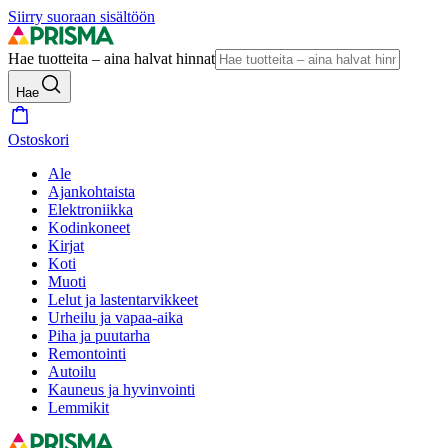
Siirry suoraan sisältöön
Hae tuotteita – aina halvat hinnat
Hae
Ostoskori
Ale
Ajankohtaista
Elektroniikka
Kodinkoneet
Kirjat
Koti
Muoti
Lelut ja lastentarvikkeet
Urheilu ja vapaa-aika
Piha ja puutarha
Remontointi
Autoilu
Kauneus ja hyvinvointi
Lemmikit