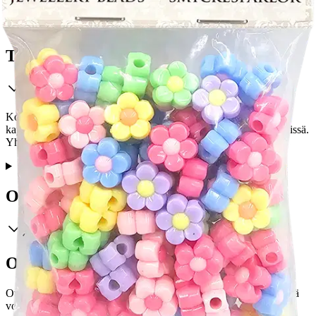
Tuotekuvaus
Koruhelmet koruaskarteluun. Pakkaus sisältää 50g eli noin 100
kappaletta muovisia kukan muotoisia koruhelmiä useassa eri värissä.
Yhden helmen koko on n. 1,2cm ja reiän halkaisija 3mm.
Ominaisuudet
Oletko tyytyväinen tuotetietoihin?
Ovatko tuotetiedot riittävät? Jos tuotetiedoissa on puutteita tai niitä
voisi muuten parantaa, anna palautetta.