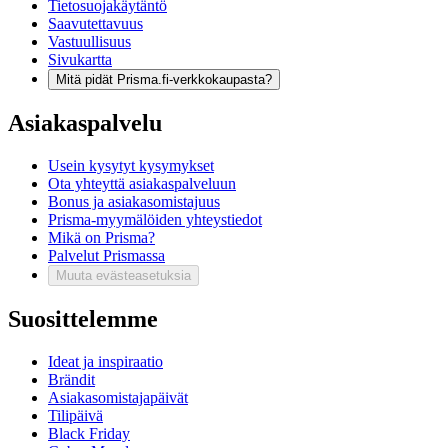
Tietosuojakäytäntö
Saavutettavuus
Vastuullisuus
Sivukartta
Mitä pidät Prisma.fi-verkkokaupasta?
Asiakaspalvelu
Usein kysytyt kysymykset
Ota yhteyttä asiakaspalveluun
Bonus ja asiakasomistajuus
Prisma-myymälöiden yhteystiedot
Mikä on Prisma?
Palvelut Prismassa
Muuta evästeasetuksia
Suosittelemme
Ideat ja inspiraatio
Brändit
Asiakasomistajapäivät
Tilipäivä
Black Friday