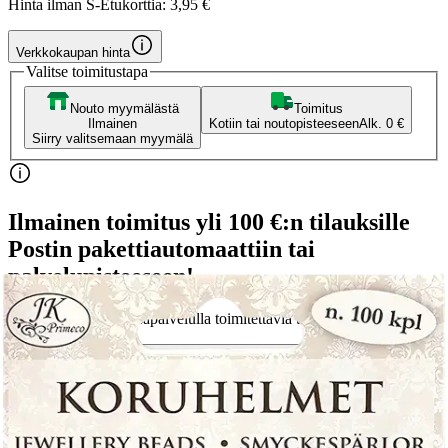
Hinta ilman S-Etukorttia:
3,95 €
Verkkokaupan hinta
Valitse toimitustapa
Nouto myymälästä
Toimitus
Ilmainen
Kotiin tai noutopisteeseen
Alk. 0 €
Siirry valitsemaan myymälä
Ilmainen toimitus yli 100 €:n tilauksille
Postin pakettiautomaattiin tai
palvelupisteeseen!
Etu ei koske Suuri‑lisäpalvelulla toimitettavia tuotteita.
Tarkista myymäläsaatavuus