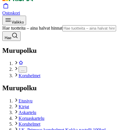
Ostoskori
Valikko
Hae tuotteita – aina halvat hinnat
Hae
Murupolku
…
Koruhelmet
Murupolku
Etusivu
Kirjat
Askartelu
Koruaskartelu
Koruhelmet
J.K. Primeco koruhelmet Kukka pastelli 100kpl