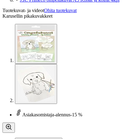
Tuotekuvat- ja videot
Ohita tuotekuvat
Karusellin pikakuvakkeet
Asiakasomistaja-alennus
-15 %