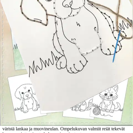
Postin pakettiautomaattiin tai
palvelupisteeseen!
Etu ei koske Suuri‑lisäpalvelulla toimitettavia tuotteita.
Tarkista myymäläsaatavuus
Tuotekuvaus
Ompelukuvat askarteluun, koristeluun ja käsitöihin. Ompele kuvat
pakkauksen mukana tulevilla tarvikkeilla ja väritä mieleiseksi!
Pakkaus sisältää neljä erilaista A5-kokoista ompelukuvaa, viisi eri
väristä lankaa ja muovineulan. Ompelukuvan valmiit reiät tekevät