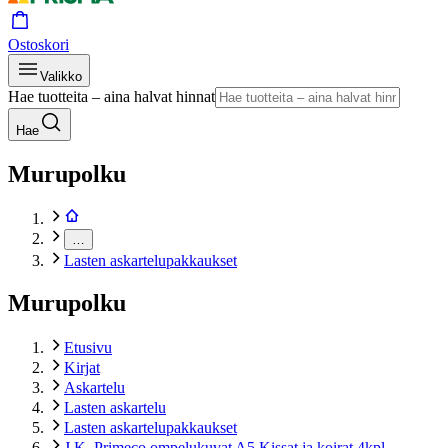
Ostoskori
Valikko
Hae tuotteita – aina halvat hinnat
Hae
Murupolku
…
Lasten askartelupakkaukset
Murupolku
Etusivu
Kirjat
Askartelu
Lasten askartelu
Lasten askartelupakkaukset
J.K. Primeco ompelukuvat A5 Kissat ja koirat 4kpl