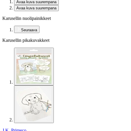
Avaa kuva suurempana
Avaa kuva suurempana
Karusellin nuolipainikkeet
Seuraava
Karusellin pikakuvakkeet
J.K. Primeco