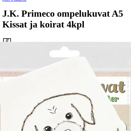
J.K. Primeco ompelukuvat A5
Kissat ja koirat 4kpl
4,21 €
Asiakasomistajahinta
Hinta ilman S-Etukorttia:
4,95 €
Verkkokaupan hinta
Valitse toimitustapa
Nouto myymälästä
Toimitus
Ilmainen
Kotiin tai noutopisteeseen
Alk. 0 €
Siirry valitsemaan myymälä
Ilmainen toimitus yli 100 €:n tilauksille