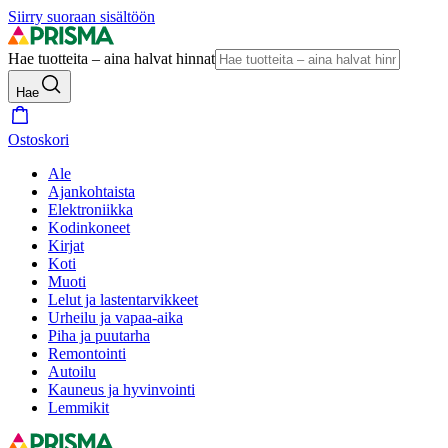
Siirry suoraan sisältöön
Hae tuotteita – aina halvat hinnat
Hae
Ostoskori
Ale
Ajankohtaista
Elektroniikka
Kodinkoneet
Kirjat
Koti
Muoti
Lelut ja lastentarvikkeet
Urheilu ja vapaa-aika
Piha ja puutarha
Remontointi
Autoilu
Kauneus ja hyvinvointi
Lemmikit