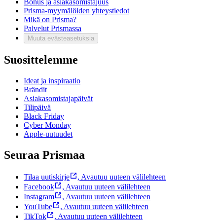
Bonus ja asiakasomistajuus
Prisma-myymälöiden yhteystiedot
Mikä on Prisma?
Palvelut Prismassa
Muuta evästeasetuksia
Suosittelemme
Ideat ja inspiraatio
Brändit
Asiakasomistajapäivät
Tilipäivä
Black Friday
Cyber Monday
Apple-uutuudet
Seuraa Prismaa
Tilaa uutiskirje
,
Avautuu uuteen välilehteen
Facebook
,
Avautuu uuteen välilehteen
Instagram
,
Avautuu uuteen välilehteen
YouTube
,
Avautuu uuteen välilehteen
TikTok
,
Avautuu uuteen välilehteen