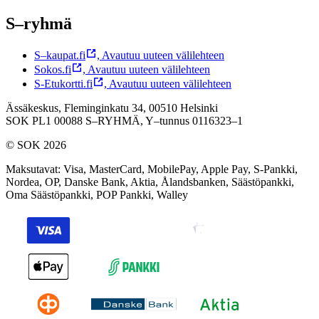
S–ryhmä
S–kaupat.fi
,
Avautuu uuteen välilehteen
Sokos.fi
,
Avautuu uuteen välilehteen
S-Etukortti.fi
,
Avautuu uuteen välilehteen
Ässäkeskus, Fleminginkatu 34, 00510 Helsinki
SOK PL1 00088 S–RYHMÄ,
Y–tunnus 0116323–1
© SOK 2026
Maksutavat
:
Visa, MasterCard, MobilePay, Apple Pay, S-Pankki,
Nordea, OP, Danske Bank, Aktia, Ålandsbanken, Säästöpankki,
Oma Säästöpankki, POP Pankki, Walley