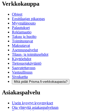
Verkkokauppa
Ohjeet
Ensitilaajan pikaopas
Myymälänouto
Palautukset
Reklamaatio
Takuu ja huolto
Toimitustavat
Maksutavat
Asennuspalvelut
Tilaus- ja toimitusehdot
Käyttöehdot
Tietosuojakäytäntö
Saavutettavuus
Vastuullisuus
Sivukartta
Mitä pidät Prisma.fi-verkkokaupasta?
Asiakaspalvelu
Usein kysytyt kysymykset
Ota yhteyttä asiakaspalveluun