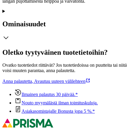
langan pujottamisesta helppoa ja vaivatonta.
Ominaisuudet
Oletko tyytyväinen tuotetietoihin?
Ovatko tuotetiedot riittävät? Jos tuotetiedoissa on puutteita tai niitä
voisi muuten parantaa, anna palautetta.
Anna palautetta
,
Avautuu uuteen välilehteen
Ilmainen palautus 30 päivää.*
Nouto myymälästä ilman toimituskuluja.
Asiakasomistajalle Bonusta jopa 5 %.*