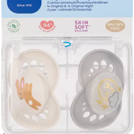
Tuotekuvaus
MAM Original 16+kk Day and Night: Päivä ja yötutti samassa
paketissa! Turvallinen Ainu MAM Original tutti lohduttaa ja auttaa
vauvaa nukahtamaan ja rauhoittumaan. MAM SkinSoftTM silikoni
on erityisen pehmeää ja liukumattomuutensa ansiosta se pysyy
paremmin vauvan suussa. Tutti on aina oikein päin ja se on mukava
sekä turvallinen käyttää. Yötutin nuppiosa hohtaa pimeässä joten se
on helppo löytää hämärässäkin huoneessa.
Helppo puhdistaa ja tutti
voidaan steriloida mikrossa sen omassa kotelossa. Ikäsuositus 16+
kk. Tutin osat, lukuun ottamatta imuosaa, on valmistettu kierrätetystä
cPP-muovista. cPP on keittämisen kestävää, fysiologisesti vaaratonta
muovia. MAM antaa uuden elämän biopohjaisille ja kierrätetyille
materiaaleille, jotka eivät kilpaile elintarvikeketjun kanssa.
Näytä lisää
tuotekuvausta
Ominaisuudet