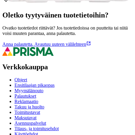
Oletko tyytyväinen tuotetietoihin?
Ovatko tuotetiedot riittävät? Jos tuotetiedoissa on puutteita tai niitä
voisi muuten parantaa, anna palautetta.
Anna palautetta
,
Avautuu uuteen välilehteen
Verkkokauppa
Ohjeet
Ensitilaajan pikaopas
Myymälänouto
Palautukset
Reklamaatio
Takuu ja huolto
Toimitustavat
Maksutavat
Asennuspalvelut
Tilaus- ja toimitusehdot
Käyttöehdot