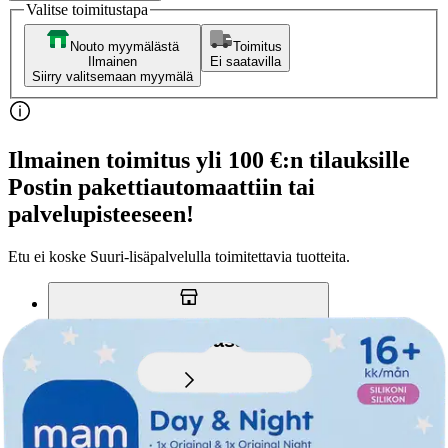
Valitse toimitustapa
Nouto myymälästä
Toimitus
Ilmainen
Ei saatavilla
Siirry valitsemaan myymälä
Ilmainen toimitus yli 100 €:n tilauksille
Postin pakettiautomaattiin tai
palvelupisteeseen!
Etu ei koske Suuri‑lisäpalvelulla toimitettavia tuotteita.
Tarkista myymäläsaatavuus