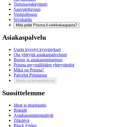
Tietosuojakäytäntö
Saavutettavuus
Vastuullisuus
Sivukartta
Mitä pidät Prisma.fi-verkkokaupasta?
Asiakaspalvelu
Usein kysytyt kysymykset
Ota yhteyttä asiakaspalveluun
Bonus ja asiakasomistajuus
Prisma-myymälöiden yhteystiedot
Mikä on Prisma?
Palvelut Prismassa
Muuta evästeasetuksia
Suosittelemme
Ideat ja inspiraatio
Brändit
Asiakasomistajapäivät
Tilipäivä
Black Friday