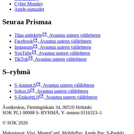
Cyber Monday
Apple-uutuudet
Seuraa Prismaa
Tilaa uutiskirje
,
Avautuu uuteen välilehteen
Facebook
,
Avautuu uuteen välilehteen
Instagram
,
Avautuu uuteen välilehteen
YouTube
,
Avautuu uuteen välilehteen
TikTok
,
Avautuu uuteen välilehteen
S–ryhmä
S–kaupat.fi
,
Avautuu uuteen välilehteen
Sokos.fi
,
Avautuu uuteen välilehteen
S-Etukortti.fi
,
Avautuu uuteen välilehteen
Ässäkeskus, Fleminginkatu 34, 00510 Helsinki
SOK PL1 00088 S–RYHMÄ,
Y–tunnus 0116323–1
© SOK 2026
Maksutavat
:
Visa, MasterCard, MobilePay, Apple Pay, S-Pankki,