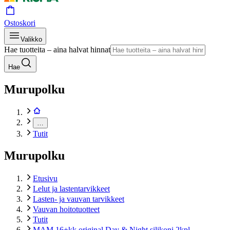
Ostoskori
Valikko
Hae tuotteita – aina halvat hinnat
Hae
Murupolku
…
Tutit
Murupolku
Etusivu
Lelut ja lastentarvikkeet
Lasten- ja vauvan tarvikkeet
Vauvan hoitotuotteet
Tutit
MAM 16+kk original Day & Night silikoni 2kpl