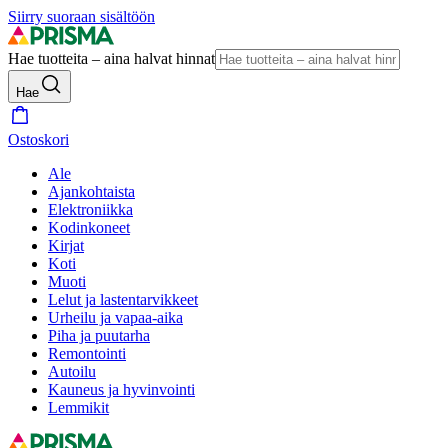
Siirry suoraan sisältöön
Hae tuotteita – aina halvat hinnat
Hae
Ostoskori
Ale
Ajankohtaista
Elektroniikka
Kodinkoneet
Kirjat
Koti
Muoti
Lelut ja lastentarvikkeet
Urheilu ja vapaa-aika
Piha ja puutarha
Remontointi
Autoilu
Kauneus ja hyvinvointi
Lemmikit