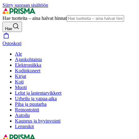
Siirry suoraan sisältöön
Hae tuotteita – aina halvat hinnat
Hae
Ostoskori
Ale
Ajankohtaista
Elektroniikka
Kodinkoneet
Kirjat
Koti
Muoti
Lelut ja lastentarvikkeet
Urheilu ja vapaa-aika
Piha ja puutarha
Remontointi
Autoilu
Kauneus ja hyvinvointi
Lemmikit