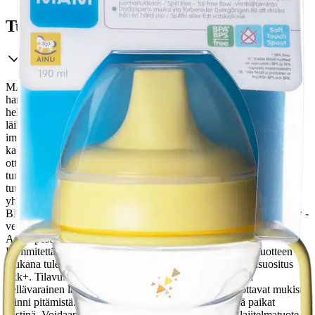
Tuotekuvaus
MAM Learn to Drink Cup on ihanteellinen ensimuki vauvan
harjoitellessa itsenäistä juomista. Mukin pehmeä juomanokka
helpottaa siirtymistä pullosta tai rinnasta mukiin. Tiivis ja
läikkymätön rakenne varmistaa, että nestettä tulee vain lapsen
imiessä, mikä tekee juomisesta rauhallista ja siistiä. Ergonomiset
kahvat on suunniteltu pienille käsille sopiviksi, ja muki on helppo
ottaa mukaan myös matkalle.
MAM tarjoaa korkealaatuisia ja
turvallisia tuotteita, joita on kehitetty jo 50 vuoden ajan tieteellisen
tutkimuksen ja lääketieteellisen asiantuntemuksen pohjalta tiiviissä
yhteistyössä vanhempien kanssa. Kaikki MAM tuotteet ovat
BPA/BPS vapaita. Käyttöohjeet Mukissa on spill free- tai free flow -
venttiilitoiminto. Irrota kaikki osat ennen puhdistusta.
Astianpesukoneen, max 65 astetta ja mikron kestävä.
Lämmitettäessä mikrossa tulee kansi ottaa pois. Noudata tuotteen
mukana tulevaa käyttöohjetta. Tuotteen ominaisuudet Ikäsuositus
6kk+. Tilavuus 190 ml. Pehmeä ja tiivis juomanokka on
hellävarainen lapsen suulle. Ergonomiset kahvat helpottavat mukista
kiinni pitämistä. Läikkymätön venttiilimekanismi pitää paikat
siistinä. Voidaan pestä astianpesukoneessa. Tuote on lajitelmatuote.