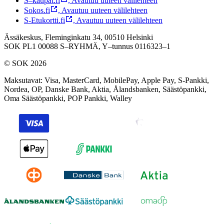
S–kaupat.fi
,
Avautuu uuteen välilehteen
Sokos.fi
,
Avautuu uuteen välilehteen
S-Etukortti.fi
,
Avautuu uuteen välilehteen
Ässäkeskus, Fleminginkatu 34, 00510 Helsinki
SOK PL1 00088 S–RYHMÄ,
Y–tunnus 0116323–1
© SOK 2026
Maksutavat
:
Visa, MasterCard, MobilePay, Apple Pay, S-Pankki,
Nordea, OP, Danske Bank, Aktia, Ålandsbanken, Säästöpankki,
Oma Säästöpankki, POP Pankki, Walley