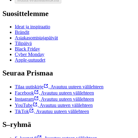
Muuta evästeasetuksia
Suosittelemme
Ideat ja inspiraatio
Brändit
Asiakasomistajapäivät
Tilipäivä
Black Friday
Cyber Monday
Apple-uutuudet
Seuraa Prismaa
Tilaa uutiskirje
,
Avautuu uuteen välilehteen
Facebook
,
Avautuu uuteen välilehteen
Instagram
,
Avautuu uuteen välilehteen
YouTube
,
Avautuu uuteen välilehteen
TikTok
,
Avautuu uuteen välilehteen
S–ryhmä