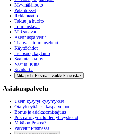
Myymälänouto
Palautukset
Reklamaatio
Takuu ja huolto
Toimitustavat
Maksutavat
Asennuspalvelut
Tilaus- ja toimitusehdot
Käyttöehdot
Tietosuojakäytäntö
Saavutettavuus
Vastuullisuus
Sivukartta
Mitä pidät Prisma.fi-verkkokaupasta?
Asiakaspalvelu
Usein kysytyt kysymykset
Ota yhteyttä asiakaspalveluun
Bonus ja asiakasomistajuus
Prisma-myymälöiden yhteystiedot
Mikä on Prisma?
Palvelut Prismassa