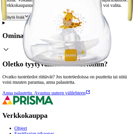
Verkkokaupasta tilattaessa tuotteen väriä tai kuosia ei voi valita.
Näytä lisää
tuotekuvausta
Ominaisuudet
Oletko tyytyväinen tuotetietoihin?
Ovatko tuotetiedot riittävät? Jos tuotetiedoissa on puutteita tai niitä
voisi muuten parantaa, anna palautetta.
Anna palautetta
,
Avautuu uuteen välilehteen
Verkkokauppa
Ohjeet
Ensitilaajan pikaopas