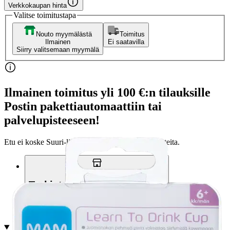
Verkkokaupan hinta
Valitse toimitustapa
Nouto myymälästä
Toimitus
Ilmainen
Ei saatavilla
Siirry valitsemaan myymälä
Ilmainen toimitus yli 100 €:n tilauksille
Postin pakettiautomaattiin tai
palvelupisteeseen!
Etu ei koske Suuri‑lisäpalvelulla toimitettavia tuotteita.
Tarkista myymäläsaatavuus