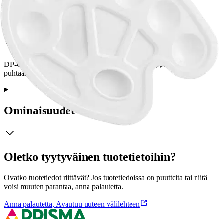
Tuotekuvaus
DP-Craft muovipaletti värien sekoittamiseen. Helppo pitää
puhtaana. 10 osainen, paletin halkaisija 22,5 cm.
Ominaisuudet
Oletko tyytyväinen tuotetietoihin?
Ovatko tuotetiedot riittävät? Jos tuotetiedoissa on puutteita tai niitä
voisi muuten parantaa, anna palautetta.
Anna palautetta
,
Avautuu uuteen välilehteen