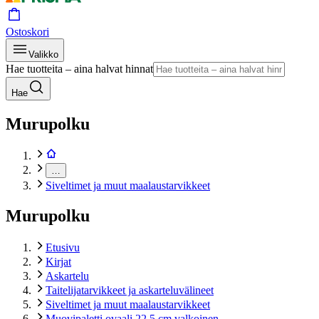
Ostoskori
Valikko
Hae tuotteita – aina halvat hinnat
Hae
Murupolku
…
Siveltimet ja muut maalaustarvikkeet
Murupolku
Etusivu
Kirjat
Askartelu
Taitelijatarvikkeet ja askarteluvälineet
Siveltimet ja muut maalaustarvikkeet
Muovipaletti ovaali 22,5 cm valkoinen