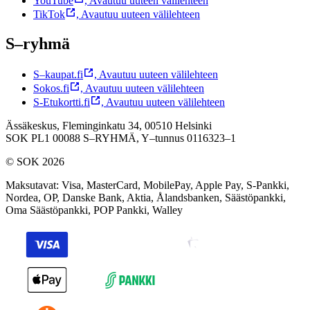
YouTube
,
Avautuu uuteen välilehteen
TikTok
,
Avautuu uuteen välilehteen
S–ryhmä
S–kaupat.fi
,
Avautuu uuteen välilehteen
Sokos.fi
,
Avautuu uuteen välilehteen
S-Etukortti.fi
,
Avautuu uuteen välilehteen
Ässäkeskus, Fleminginkatu 34, 00510 Helsinki
SOK PL1 00088 S–RYHMÄ,
Y–tunnus 0116323–1
© SOK 2026
Maksutavat
:
Visa, MasterCard, MobilePay, Apple Pay, S-Pankki,
Nordea, OP, Danske Bank, Aktia, Ålandsbanken, Säästöpankki,
Oma Säästöpankki, POP Pankki, Walley