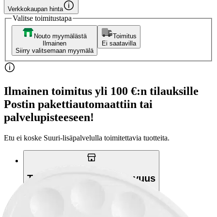
Verkkokaupan hinta
Valitse toimitustapa
Nouto myymälästä
Toimitus
Ilmainen
Ei saatavilla
Siirry valitsemaan myymälä
Ilmainen toimitus yli 100 €:n tilauksille
Postin pakettiautomaattiin tai
palvelupisteeseen!
Etu ei koske Suuri‑lisäpalvelulla toimitettavia tuotteita.
Tarkista myymäläsaatavuus