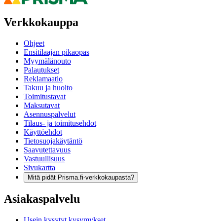
Verkkokauppa
Ohjeet
Ensitilaajan pikaopas
Myymälänouto
Palautukset
Reklamaatio
Takuu ja huolto
Toimitustavat
Maksutavat
Asennuspalvelut
Tilaus- ja toimitusehdot
Käyttöehdot
Tietosuojakäytäntö
Saavutettavuus
Vastuullisuus
Sivukartta
Mitä pidät Prisma.fi-verkkokaupasta?
Asiakaspalvelu
Usein kysytyt kysymykset