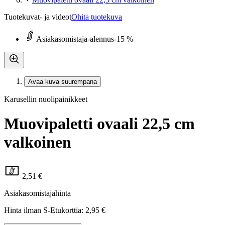
Tuotekuvat- ja videot
Ohita tuotekuva
Asiakasomistaja-alennus
-15 %
Avaa kuva suurempana
Karusellin nuolipainikkeet
Muovipaletti ovaali 22,5 cm
valkoinen
2,51 €
Asiakasomistajahinta
Hinta ilman S-Etukorttia:
2,95 €