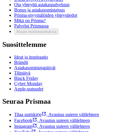
Ota yhteyttä asiakaspalveluun
Bonus ja asiakasomistajuus
Prisma-myymälöiden yhteystiedot
Mikä on Prisma?
Palvelut Prismassa
Muuta evästeasetuksia
Suosittelemme
Ideat ja inspiraatio
Brändit
Asiakasomistajapäivät
Tilipäivä
Black Friday
Cyber Monday
Apple-uutuudet
Seuraa Prismaa
Tilaa uutiskirje
,
Avautuu uuteen välilehteen
Facebook
,
Avautuu uuteen välilehteen
Instagram
,
Avautuu uuteen välilehteen