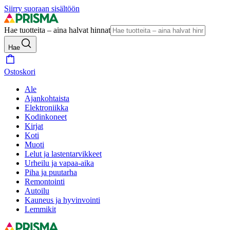
Siirry suoraan sisältöön
Hae tuotteita – aina halvat hinnat
Hae
Ostoskori
Ale
Ajankohtaista
Elektroniikka
Kodinkoneet
Kirjat
Koti
Muoti
Lelut ja lastentarvikkeet
Urheilu ja vapaa-aika
Piha ja puutarha
Remontointi
Autoilu
Kauneus ja hyvinvointi
Lemmikit