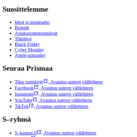
Suosittelemme
Ideat ja inspiraatio
Brändit
Asiakasomistajapäivät
Tilipäivä
Black Friday
Cyber Monday
Apple-uutuudet
Seuraa Prismaa
Tilaa uutiskirje
,
Avautuu uuteen välilehteen
Facebook
,
Avautuu uuteen välilehteen
Instagram
,
Avautuu uuteen välilehteen
YouTube
,
Avautuu uuteen välilehteen
TikTok
,
Avautuu uuteen välilehteen
S–ryhmä
S–kaupat.fi
,
Avautuu uuteen välilehteen