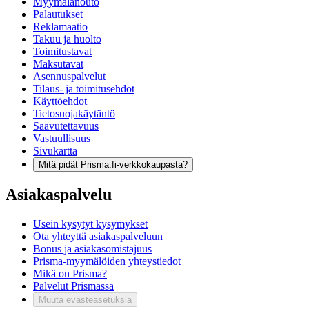
Myymälänouto
Palautukset
Reklamaatio
Takuu ja huolto
Toimitustavat
Maksutavat
Asennuspalvelut
Tilaus- ja toimitusehdot
Käyttöehdot
Tietosuojakäytäntö
Saavutettavuus
Vastuullisuus
Sivukartta
Mitä pidät Prisma.fi-verkkokaupasta?
Asiakaspalvelu
Usein kysytyt kysymykset
Ota yhteyttä asiakaspalveluun
Bonus ja asiakasomistajuus
Prisma-myymälöiden yhteystiedot
Mikä on Prisma?
Palvelut Prismassa
Muuta evästeasetuksia