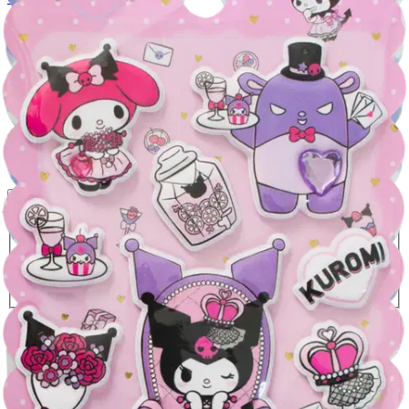
Comansi pehmotarrat Kuromi
6,76 €
Asiakasomistajahinta
Hinta ilman S-Etukorttia:
7,95 €
Verkkokaupan hinta
Valitse toimitustapa
Nouto myymälästä
Toimitus
Ilmainen
Kotiin tai noutopisteeseen
Alk. 0 €
Siirry valitsemaan myymälä
Ilmainen toimitus yli 100 €:n tilauksille
Postin pakettiautomaattiin tai