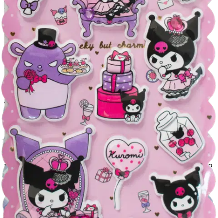
palvelupisteeseen!
Etu ei koske Suuri‑lisäpalvelulla toimitettavia tuotteita.
Tarkista myymäläsaatavuus
Tuotekuvaus
Kuromi timantti pehmotarrat, lajitelmassa 2 erilaista arkkia, joissa 32
tarraa (16 tarraa/arkki).
Ominaisuudet