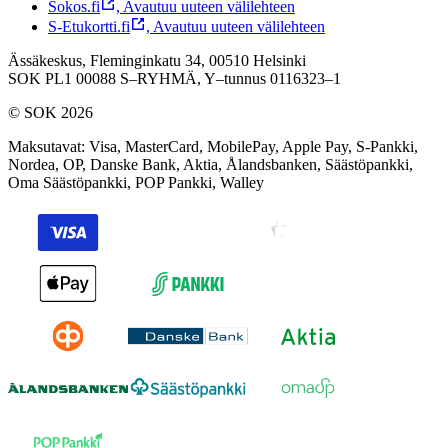
Sokos.fi
,
Avautuu uuteen välilehteen
S-Etukortti.fi
,
Avautuu uuteen välilehteen
Ässäkeskus, Fleminginkatu 34, 00510 Helsinki
SOK PL1 00088 S–RYHMÄ,
Y–tunnus 0116323–1
© SOK 2026
Maksutavat
:
Visa, MasterCard, MobilePay, Apple Pay, S-Pankki,
Nordea, OP, Danske Bank, Aktia, Ålandsbanken, Säästöpankki,
Oma Säästöpankki, POP Pankki, Walley