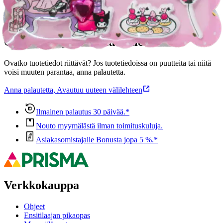
Oletko tyytyväinen tuotetietoihin?
Ovatko tuotetiedot riittävät? Jos tuotetiedoissa on puutteita tai niitä
voisi muuten parantaa, anna palautetta.
Anna palautetta
,
Avautuu uuteen välilehteen
Ilmainen palautus 30 päivää.*
Nouto myymälästä ilman toimituskuluja.
Asiakasomistajalle Bonusta jopa 5 %.*
Verkkokauppa
Ohjeet
Ensitilaajan pikaopas