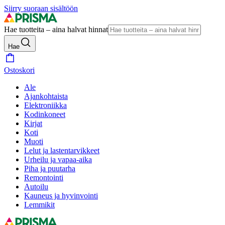
Siirry suoraan sisältöön
Hae tuotteita – aina halvat hinnat
Hae
Ostoskori
Ale
Ajankohtaista
Elektroniikka
Kodinkoneet
Kirjat
Koti
Muoti
Lelut ja lastentarvikkeet
Urheilu ja vapaa-aika
Piha ja puutarha
Remontointi
Autoilu
Kauneus ja hyvinvointi
Lemmikit