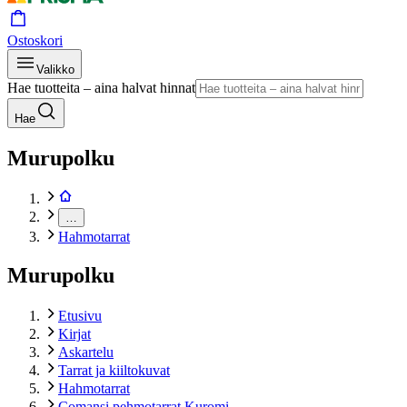
Ostoskori
Valikko
Hae tuotteita – aina halvat hinnat
Hae
Murupolku
…
Hahmotarrat
Murupolku
Etusivu
Kirjat
Askartelu
Tarrat ja kiiltokuvat
Hahmotarrat
Comansi pehmotarrat Kuromi