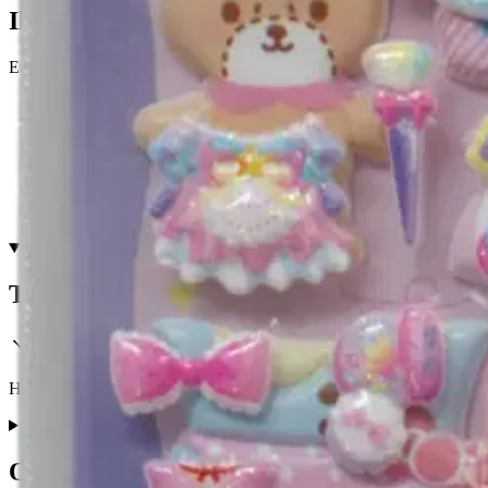
Ilmainen toimitus yli 100 €:n tilauksille Po
Etu ei koske Suuri‑lisäpalvelulla toimitettavia tuotteita.
Tarkista myymäläsaatavuus
Tuotekuvaus
Hello Kitty Pehmotarrat, lajitelmassa 4 erilaista mallia, joissa 85 tarraa
Ominaisuudet