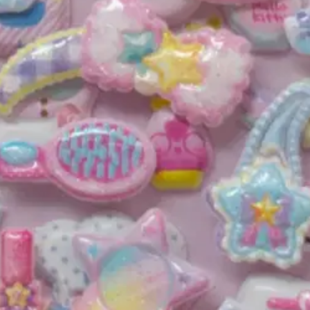
stin pakettiautomaattiin tai palvelupisteesee
.