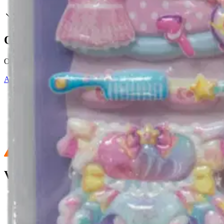
Oletko tyytyväinen tuotetietoihin?
Ovatko tuotetiedot riittävät? Jos tuotetiedoissa on puutteita tai niitä v
Anna palautetta
,
Avautuu uuteen välilehteen
Ilmainen palautus 30 päivää.*
Nouto myymälästä ilman toimituskuluja.
Asiakasomistajalle Bonusta jopa 5 %.*
Verkkokauppa
Ohjeet
Ensitilaajan pikaopas
Myymälänouto
Palautukset