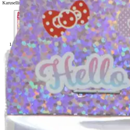
Karusellin pikakuvakkeet