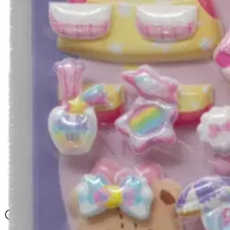
Comansi
Comansi pehmotarrat Hello Kit
6,76 €
Asiakasomistajahinta
Hinta ilman S-Etukorttia:
7,95 €
Verkkokaupan hinta
Valitse toimitustapa
Nouto myymälästä
Toimitus
Ilmainen
Kotiin tai noutopisteeseen
Alk. 0 €
Siirry valitsemaan myymälä