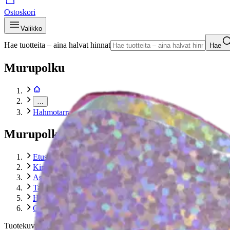
Ostoskori
Valikko
Hae tuotteita – aina halvat hinnat
Hae
Murupolku
…
Hahmotarrat
Murupolku
Etusivu
Kirjat
Askartelu
Tarrat ja kiiltokuvat
Hahmotarrat
Comansi pehmotarrat Hello Kitty
Tuotekuvat- ja videot
Ohita tuotekuvat