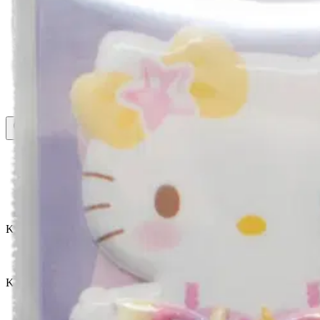
Asiakasomistaja-alennus
-15 %
Avaa kuva suurempana
Avaa kuva suurempana
Avaa kuva suurempana
Avaa kuva suurempana
Karusellin nuolipainikkeet
Seuraava
Karusellin pikakuvakkeet