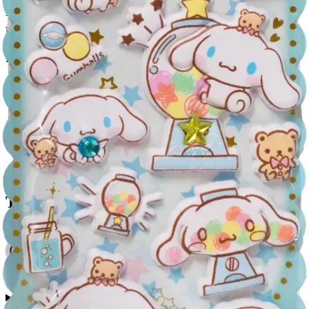
Postin pakettiautomaattiin tai
palvelupisteeseen!
Etu ei koske Suuri‑lisäpalvelulla toimitettavia tuotteita.
Tarkista myymäläsaatavuus
Tuotekuvaus
Cinnamoroll Timantti pehmotarrat, lajitelmassa 2 erilaista arkkia,
joissa yhteensä 32 tarraa (16 tarraa/arkki)