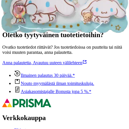
Ominaisuudet
Oletko tyytyväinen tuotetietoihin?
Ovatko tuotetiedot riittävät? Jos tuotetiedoissa on puutteita tai niitä
voisi muuten parantaa, anna palautetta.
Anna palautetta
,
Avautuu uuteen välilehteen
Ilmainen palautus 30 päivää.*
Nouto myymälästä ilman toimituskuluja.
Asiakasomistajalle Bonusta jopa 5 %.*
Verkkokauppa