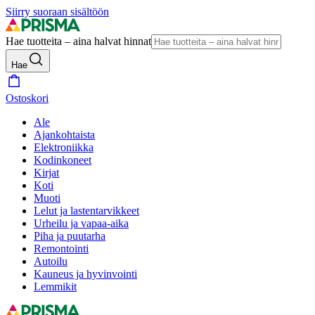
Siirry suoraan sisältöön
Hae tuotteita – aina halvat hinnat
Hae
Ostoskori
Ale
Ajankohtaista
Elektroniikka
Kodinkoneet
Kirjat
Koti
Muoti
Lelut ja lastentarvikkeet
Urheilu ja vapaa-aika
Piha ja puutarha
Remontointi
Autoilu
Kauneus ja hyvinvointi
Lemmikit