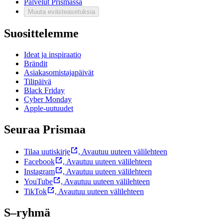
Palvelut Prismassa
Muuta evästeasetuksia
Suosittelemme
Ideat ja inspiraatio
Brändit
Asiakasomistajapäivät
Tilipäivä
Black Friday
Cyber Monday
Apple-uutuudet
Seuraa Prismaa
Tilaa uutiskirje
,
Avautuu uuteen välilehteen
Facebook
,
Avautuu uuteen välilehteen
Instagram
,
Avautuu uuteen välilehteen
YouTube
,
Avautuu uuteen välilehteen
TikTok
,
Avautuu uuteen välilehteen
S–ryhmä