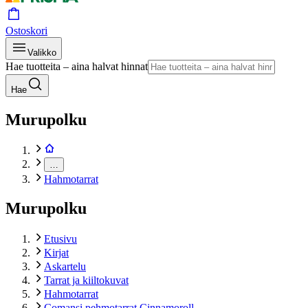
Ostoskori
Valikko
Hae tuotteita – aina halvat hinnat
Hae
Murupolku
…
Hahmotarrat
Murupolku
Etusivu
Kirjat
Askartelu
Tarrat ja kiiltokuvat
Hahmotarrat
Comansi pehmotarrat Cinnamoroll