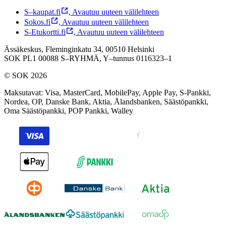
S–kaupat.fi
,
Avautuu uuteen välilehteen
Sokos.fi
,
Avautuu uuteen välilehteen
S-Etukortti.fi
,
Avautuu uuteen välilehteen
Ässäkeskus, Fleminginkatu 34, 00510 Helsinki
SOK PL1 00088 S–RYHMÄ,
Y–tunnus 0116323–1
© SOK 2026
Maksutavat
:
Visa, MasterCard, MobilePay, Apple Pay, S-Pankki,
Nordea, OP, Danske Bank, Aktia, Ålandsbanken, Säästöpankki,
Oma Säästöpankki, POP Pankki, Walley