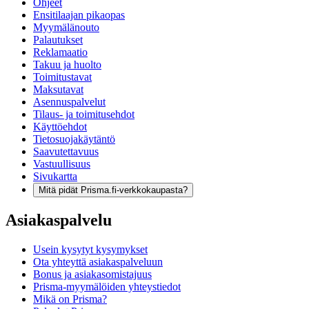
Ohjeet
Ensitilaajan pikaopas
Myymälänouto
Palautukset
Reklamaatio
Takuu ja huolto
Toimitustavat
Maksutavat
Asennuspalvelut
Tilaus- ja toimitusehdot
Käyttöehdot
Tietosuojakäytäntö
Saavutettavuus
Vastuullisuus
Sivukartta
Mitä pidät Prisma.fi-verkkokaupasta?
Asiakaspalvelu
Usein kysytyt kysymykset
Ota yhteyttä asiakaspalveluun
Bonus ja asiakasomistajuus
Prisma-myymälöiden yhteystiedot
Mikä on Prisma?