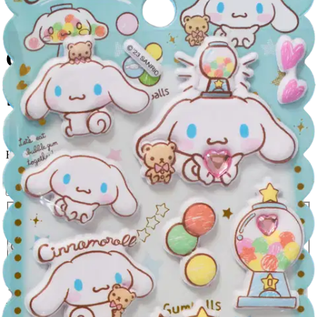
Comansi pehmotarrat
Cinnamoroll
6,76 €
Asiakasomistajahinta
Hinta ilman S-Etukorttia:
7,95 €
Verkkokaupan hinta
Valitse toimitustapa
Nouto myymälästä
Toimitus
Ilmainen
Kotiin tai noutopisteeseen
Alk. 0 €
Siirry valitsemaan myymälä
Ilmainen toimitus yli 100 €:n tilauksille