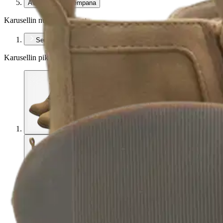
Avaa kuva suurempana
Karusellin nuolipainikkeet
Seuraava
Karusellin pikakuvakkeet