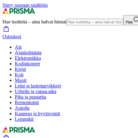
Siirry suoraan sisältöön
Hae tuotteita – aina halvat hinnat
Hae
Ostoskori
Ale
Ajankohtaista
Elektroniikka
Kodinkoneet
Kirjat
Koti
Muoti
Lelut ja lastentarvikkeet
Urheilu ja vapaa-aika
Piha ja puutarha
Remontointi
Autoilu
Kauneus ja hyvinvointi
Lemmikit