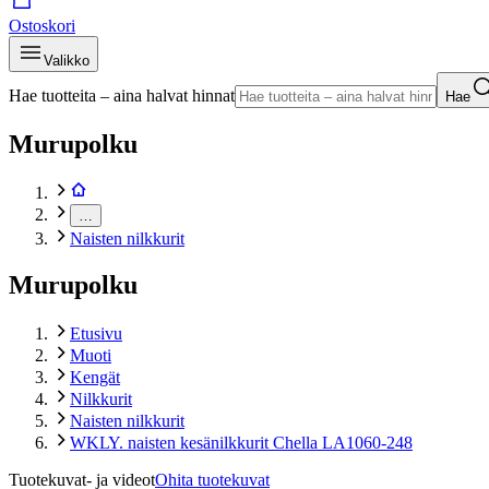
Ostoskori
Valikko
Hae tuotteita – aina halvat hinnat
Hae
Murupolku
…
Naisten nilkkurit
Murupolku
Etusivu
Muoti
Kengät
Nilkkurit
Naisten nilkkurit
WKLY. naisten kesänilkkurit Chella LA1060-248
Tuotekuvat- ja videot
Ohita tuotekuvat