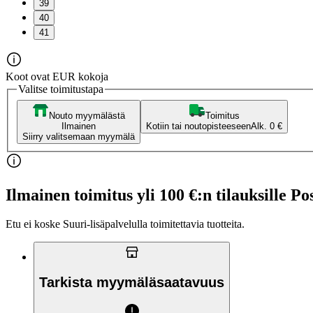
39
40
41
Koot ovat EUR kokoja
Valitse toimitustapa
Nouto myymälästä
Toimitus
Ilmainen
Kotiin tai noutopisteeseen
Alk. 0 €
Siirry valitsemaan myymälä
Ilmainen toimitus yli 100 €:n tilauksille Po
Etu ei koske Suuri‑lisäpalvelulla toimitettavia tuotteita.
Tarkista myymäläsaatavuus