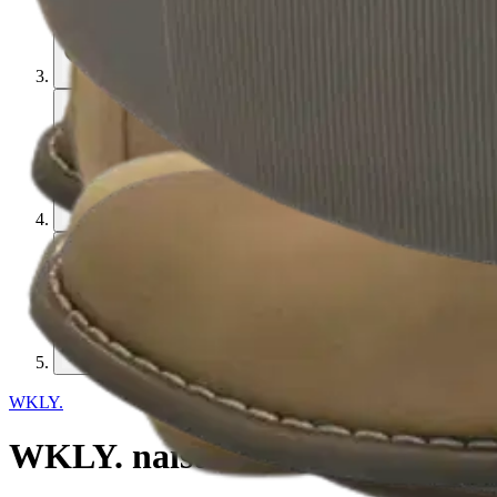
WKLY.
WKLY. naisten kesänilkkurit C