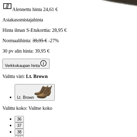
Alennettu hinta
24,61 €
Asiakasomistajahinta
Hinta ilman S-Etukorttia:
28,95 €
Normaalihinta:
39,95 €
-27%
30 pv alin hinta:
39,95 €
Verkkokaupan hinta
Valittu väri:
Lt. Brown
Lt. Brown
Valittu koko:
Valitse koko
36
37
38