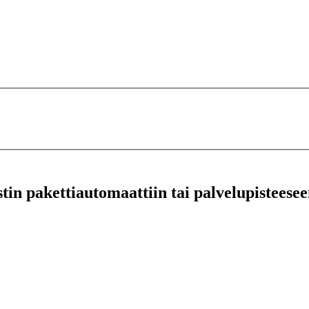
stin pakettiautomaattiin tai palvelupisteesee