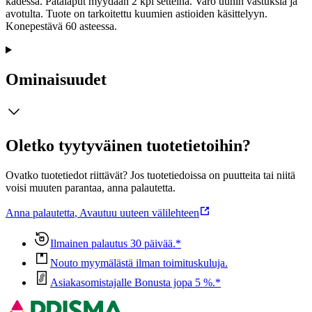
kädessä. Patalaput myydään 2 kpl setteinä. Varo uunin vastuksia ja
avotulta. Tuote on tarkoitettu kuumien astioiden käsittelyyn.
Konepestävä 60 asteessa.
Ominaisuudet
Oletko tyytyväinen tuotetietoihin?
Ovatko tuotetiedot riittävät? Jos tuotetiedoissa on puutteita tai niitä
voisi muuten parantaa, anna palautetta.
Anna palautetta
,
Avautuu uuteen välilehteen
Ilmainen palautus 30 päivää.*
Nouto myymälästä ilman toimituskuluja.
Asiakasomistajalle Bonusta jopa 5 %.*