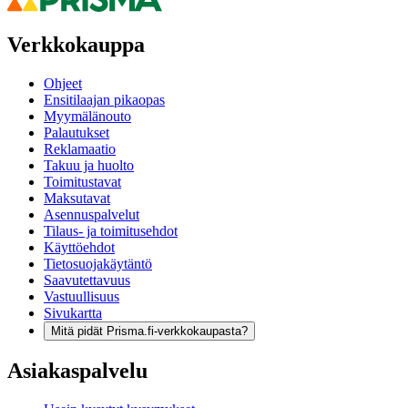
Verkkokauppa
Ohjeet
Ensitilaajan pikaopas
Myymälänouto
Palautukset
Reklamaatio
Takuu ja huolto
Toimitustavat
Maksutavat
Asennuspalvelut
Tilaus- ja toimitusehdot
Käyttöehdot
Tietosuojakäytäntö
Saavutettavuus
Vastuullisuus
Sivukartta
Mitä pidät Prisma.fi-verkkokaupasta?
Asiakaspalvelu