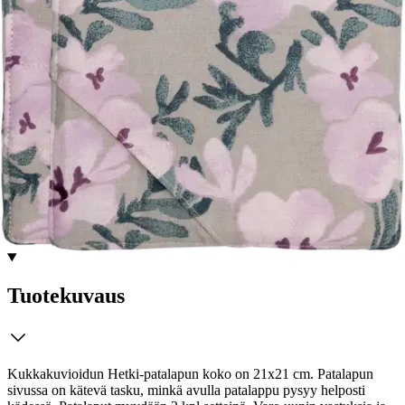
Ilmainen toimitus yli 100 €:n tilauksille
Postin pakettiautomaattiin tai
palvelupisteeseen!
Etu ei koske Suuri‑lisäpalvelulla toimitettavia tuotteita.
Tarkista myymäläsaatavuus
Tuotekuvaus
Kukkakuvioidun Hetki-patalapun koko on 21x21 cm. Patalapun
sivussa on kätevä tasku, minkä avulla patalappu pysyy helposti