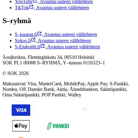
YouTube
,
Avautuu uuteen välilehteen
TikTok
,
Avautuu uuteen välilehteen
S–ryhmä
S–kaupat.fi
,
Avautuu uuteen välilehteen
Sokos.fi
,
Avautuu uuteen välilehteen
S-Etukortti.fi
,
Avautuu uuteen välilehteen
Ässäkeskus, Fleminginkatu 34, 00510 Helsinki
SOK PL1 00088 S–RYHMÄ,
Y–tunnus 0116323–1
© SOK 2026
Maksutavat
:
Visa, MasterCard, MobilePay, Apple Pay, S-Pankki,
Nordea, OP, Danske Bank, Aktia, Ålandsbanken, Säästöpankki,
Oma Säästöpankki, POP Pankki, Walley