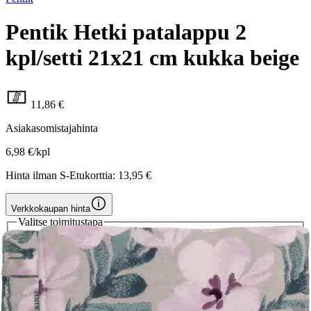
Pentik Hetki patalappu 2
kpl/setti 21x21 cm kukka beige
11,86 €
Asiakasomistajahinta
6,98 €/kpl
Hinta ilman S-Etukorttia:
13,95 €
Verkkokaupan hinta
Valitse toimitustapa
Nouto myymälästä
Toimitus
Ilmainen
Kotiin tai noutopisteeseen
Alk. 0 €
Siirry valitsemaan myymälä