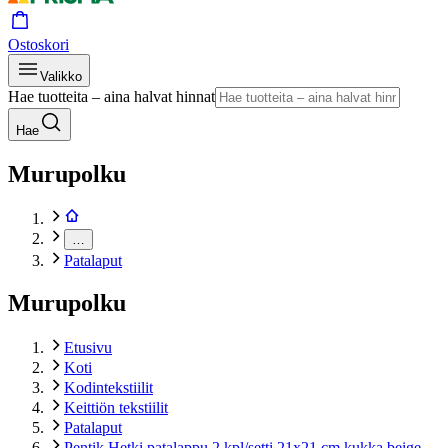
Ostoskori
Valikko
Hae tuotteita – aina halvat hinnat
Hae
Murupolku
…
Patalaput
Murupolku
Etusivu
Koti
Kodintekstiilit
Keittiön tekstiilit
Patalaput
Pentik Hetki patalappu 2 kpl/setti 21x21 cm kukka beige