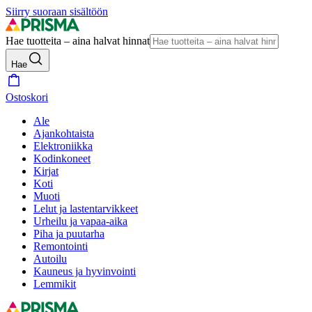
Siirry suoraan sisältöön
Hae tuotteita – aina halvat hinnat
Hae
Ostoskori
Ale
Ajankohtaista
Elektroniikka
Kodinkoneet
Kirjat
Koti
Muoti
Lelut ja lastentarvikkeet
Urheilu ja vapaa-aika
Piha ja puutarha
Remontointi
Autoilu
Kauneus ja hyvinvointi
Lemmikit