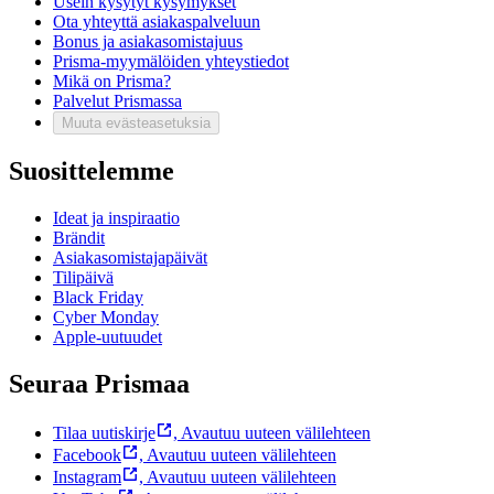
Usein kysytyt kysymykset
Ota yhteyttä asiakaspalveluun
Bonus ja asiakasomistajuus
Prisma-myymälöiden yhteystiedot
Mikä on Prisma?
Palvelut Prismassa
Muuta evästeasetuksia
Suosittelemme
Ideat ja inspiraatio
Brändit
Asiakasomistajapäivät
Tilipäivä
Black Friday
Cyber Monday
Apple-uutuudet
Seuraa Prismaa
Tilaa uutiskirje
,
Avautuu uuteen välilehteen
Facebook
,
Avautuu uuteen välilehteen
Instagram
,
Avautuu uuteen välilehteen