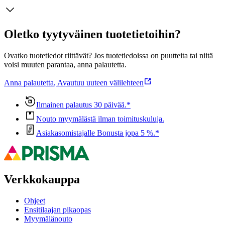
Oletko tyytyväinen tuotetietoihin?
Ovatko tuotetiedot riittävät? Jos tuotetiedoissa on puutteita tai niitä
voisi muuten parantaa, anna palautetta.
Anna palautetta
,
Avautuu uuteen välilehteen
Ilmainen palautus 30 päivää.*
Nouto myymälästä ilman toimituskuluja.
Asiakasomistajalle Bonusta jopa 5 %.*
Verkkokauppa
Ohjeet
Ensitilaajan pikaopas
Myymälänouto