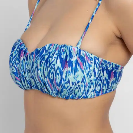
Ventura FXBU0016
20,32 €
Asiakasomistajahinta
Hinta ilman S-Etukorttia:
23,90 €
Verkkokaupan hinta
Valittu väri:
BLUE PRINT
BLUE PRINT
Valittu koko:
Valitse koko
S
M
L
XL