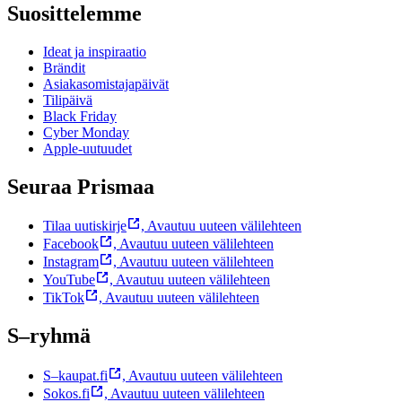
Suosittelemme
Ideat ja inspiraatio
Brändit
Asiakasomistajapäivät
Tilipäivä
Black Friday
Cyber Monday
Apple-uutuudet
Seuraa Prismaa
Tilaa uutiskirje
,
Avautuu uuteen välilehteen
Facebook
,
Avautuu uuteen välilehteen
Instagram
,
Avautuu uuteen välilehteen
YouTube
,
Avautuu uuteen välilehteen
TikTok
,
Avautuu uuteen välilehteen
S–ryhmä
S–kaupat.fi
,
Avautuu uuteen välilehteen
Sokos.fi
,
Avautuu uuteen välilehteen