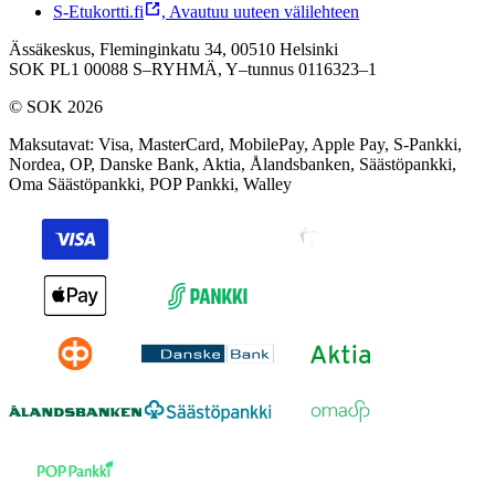
S-Etukortti.fi
,
Avautuu uuteen välilehteen
Ässäkeskus, Fleminginkatu 34, 00510 Helsinki
SOK PL1 00088 S–RYHMÄ,
Y–tunnus 0116323–1
© SOK 2026
Maksutavat
:
Visa, MasterCard, MobilePay, Apple Pay, S-Pankki,
Nordea, OP, Danske Bank, Aktia, Ålandsbanken, Säästöpankki,
Oma Säästöpankki, POP Pankki, Walley