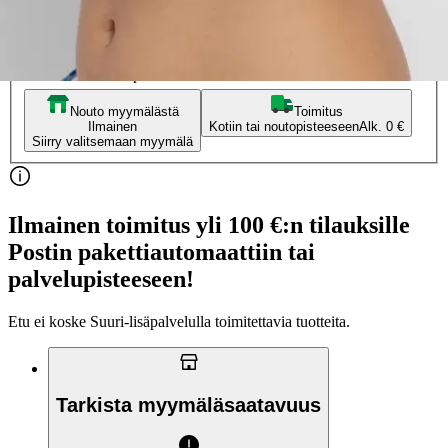
2XL
3XL
Valitse toimitustapa
Nouto myymälästä
Toimitus
Ilmainen
Kotiin tai noutopisteeseen
Alk. 0 €
Siirry valitsemaan myymälä
Ilmainen toimitus yli 100 €:n tilauksille
Postin pakettiautomaattiin tai
palvelupisteeseen!
Etu ei koske Suuri‑lisäpalvelulla toimitettavia tuotteita.
Tarkista myymäläsaatavuus