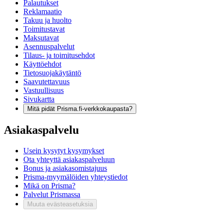
Palautukset
Reklamaatio
Takuu ja huolto
Toimitustavat
Maksutavat
Asennuspalvelut
Tilaus- ja toimitusehdot
Käyttöehdot
Tietosuojakäytäntö
Saavutettavuus
Vastuullisuus
Sivukartta
Mitä pidät Prisma.fi-verkkokaupasta?
Asiakaspalvelu
Usein kysytyt kysymykset
Ota yhteyttä asiakaspalveluun
Bonus ja asiakasomistajuus
Prisma-myymälöiden yhteystiedot
Mikä on Prisma?
Palvelut Prismassa
Muuta evästeasetuksia