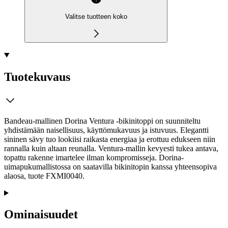
Valitse tuotteen koko
Tuotekuvaus
Bandeau-mallinen Dorina Ventura ‑bikinitoppi on suunniteltu
yhdistämään naisellisuus, käyttömukavuus ja istuvuus. Elegantti
sininen sävy tuo lookiisi raikasta energiaa ja erottuu edukseen niin
rannalla kuin altaan reunalla. Ventura-mallin kevyesti tukea antava,
topattu rakenne imartelee ilman kompromisseja. Dorina-
uimapukumallistossa on saatavilla bikinitopin kanssa yhteensopiva
alaosa, tuote FXMI0040.
Ominaisuudet