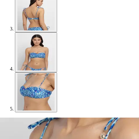
Dorina
Dorina naisten bikiniyläosa