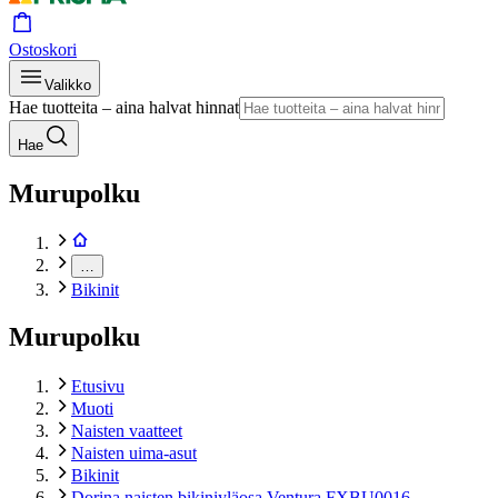
Ostoskori
Valikko
Hae tuotteita – aina halvat hinnat
Hae
Murupolku
…
Bikinit
Murupolku
Etusivu
Muoti
Naisten vaatteet
Naisten uima-asut
Bikinit
Dorina naisten bikiniyläosa Ventura FXBU0016