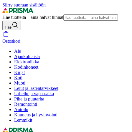
Siirry suoraan sisältöön
Hae tuotteita – aina halvat hinnat
Hae
Ostoskori
Ale
Ajankohtaista
Elektroniikka
Kodinkoneet
Kirjat
Koti
Muoti
Lelut ja lastentarvikkeet
Urheilu ja vapaa-aika
Piha ja puutarha
Remontointi
Autoilu
Kauneus ja hyvinvointi
Lemmikit