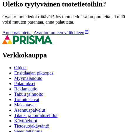
Oletko tyytyväinen tuotetietoihin?
Ovatko tuotetiedot riittävät? Jos tuotetiedoissa on puutteita tai niitä
voisi muuten parantaa, anna palautetta.
Anna palautetta
,
Avautuu uuteen välilehteen
Verkkokauppa
Ohjeet
Ensitilaajan pikaopas
Myymälänouto
Palautukset
Reklamaatio
Takuu ja huolto
Toimitustavat
Maksutavat
Asennuspalvelut
Tilaus- ja toimitusehdot
Käyttöehdot
Tietosuojakäytäntö
Saavutettavuus