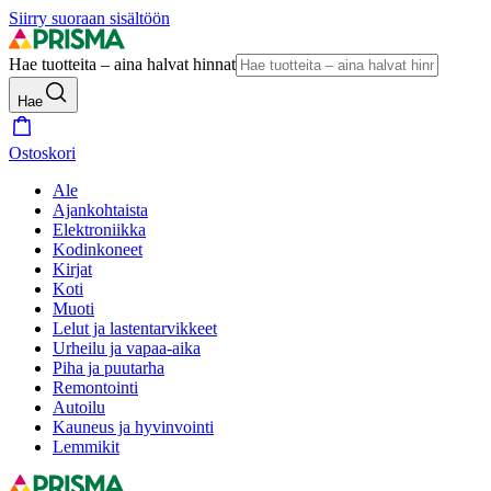
Siirry suoraan sisältöön
Hae tuotteita – aina halvat hinnat
Hae
Ostoskori
Ale
Ajankohtaista
Elektroniikka
Kodinkoneet
Kirjat
Koti
Muoti
Lelut ja lastentarvikkeet
Urheilu ja vapaa-aika
Piha ja puutarha
Remontointi
Autoilu
Kauneus ja hyvinvointi
Lemmikit