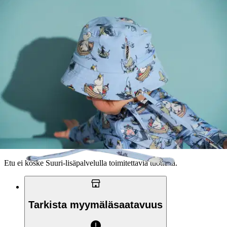
42/44
46/48
Valitse toimitustapa
Nouto myymälästä
Toimitus
Ilmainen
Ei saatavilla
Siirry valitsemaan myymälä
Ilmainen toimitus yli 100 €:n tilauksille
Postin pakettiautomaattiin tai
palvelupisteeseen!
Etu ei koske Suuri‑lisäpalvelulla toimitettavia tuotteita.
Tarkista myymäläsaatavuus