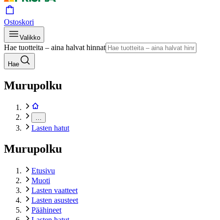
Ostoskori
Valikko
Hae tuotteita – aina halvat hinnat
Hae
Murupolku
…
Lasten hatut
Murupolku
Etusivu
Muoti
Lasten vaatteet
Lasten asusteet
Päähineet
Lasten hatut