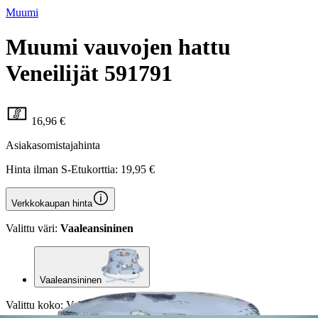
Muumi
Muumi vauvojen hattu
Veneilijät 591791
16,96 €
Asiakasomistajahinta
Hinta ilman S-Etukorttia:
19,95 €
Verkkokaupan hinta
Valittu väri:
Vaaleansininen
Vaaleansininen
Valittu koko:
Valitse koko