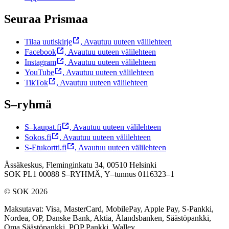
Seuraa Prismaa
Tilaa uutiskirje
,
Avautuu uuteen välilehteen
Facebook
,
Avautuu uuteen välilehteen
Instagram
,
Avautuu uuteen välilehteen
YouTube
,
Avautuu uuteen välilehteen
TikTok
,
Avautuu uuteen välilehteen
S–ryhmä
S–kaupat.fi
,
Avautuu uuteen välilehteen
Sokos.fi
,
Avautuu uuteen välilehteen
S-Etukortti.fi
,
Avautuu uuteen välilehteen
Ässäkeskus, Fleminginkatu 34, 00510 Helsinki
SOK PL1 00088 S–RYHMÄ,
Y–tunnus 0116323–1
© SOK 2026
Maksutavat
:
Visa, MasterCard, MobilePay, Apple Pay, S-Pankki,
Nordea, OP, Danske Bank, Aktia, Ålandsbanken, Säästöpankki,
Oma Säästöpankki, POP Pankki, Walley