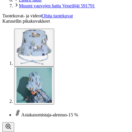
Muumi vauvojen hattu Veneilijät 591791
Tuotekuvat- ja videot
Ohita tuotekuvat
Karusellin pikakuvakkeet
Asiakasomistaja-alennus
-15 %