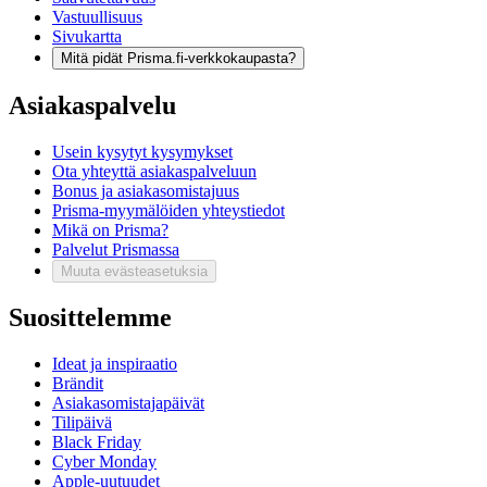
Vastuullisuus
Sivukartta
Mitä pidät Prisma.fi-verkkokaupasta?
Asiakaspalvelu
Usein kysytyt kysymykset
Ota yhteyttä asiakaspalveluun
Bonus ja asiakasomistajuus
Prisma-myymälöiden yhteystiedot
Mikä on Prisma?
Palvelut Prismassa
Muuta evästeasetuksia
Suosittelemme
Ideat ja inspiraatio
Brändit
Asiakasomistajapäivät
Tilipäivä
Black Friday
Cyber Monday
Apple-uutuudet