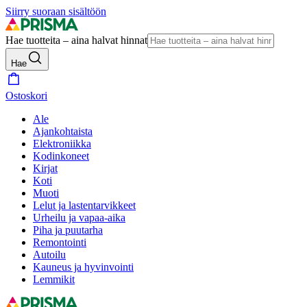
Siirry suoraan sisältöön
Hae tuotteita – aina halvat hinnat
Hae
Ostoskori
Ale
Ajankohtaista
Elektroniikka
Kodinkoneet
Kirjat
Koti
Muoti
Lelut ja lastentarvikkeet
Urheilu ja vapaa-aika
Piha ja puutarha
Remontointi
Autoilu
Kauneus ja hyvinvointi
Lemmikit