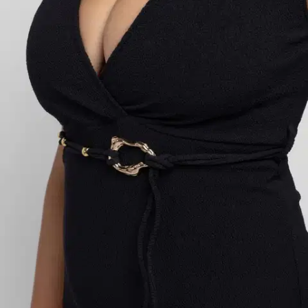
Verkkokaupan hinta
Valittu väri:
BLACK
BLACK
Valittu koko:
Valitse koko
S
M
L
XL
2XL
3XL
Valitse toimitustapa
Nouto myymälästä
Toimitus