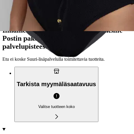
Ilmainen
Kotiin tai noutopisteeseen
Alk. 0 €
Siirry valitsemaan myymälä
Ilmainen toimitus yli 100 €:n tilauksille
Postin pakettiautomaattiin tai
palvelupisteeseen!
Etu ei koske Suuri‑lisäpalvelulla toimitettavia tuotteita.
Tarkista myymäläsaatavuus
Valitse tuotteen koko