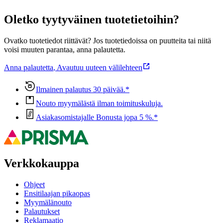
Oletko tyytyväinen tuotetietoihin?
Ovatko tuotetiedot riittävät? Jos tuotetiedoissa on puutteita tai niitä
voisi muuten parantaa, anna palautetta.
Anna palautetta
,
Avautuu uuteen välilehteen
Ilmainen palautus 30 päivää.*
Nouto myymälästä ilman toimituskuluja.
Asiakasomistajalle Bonusta jopa 5 %.*
Verkkokauppa
Ohjeet
Ensitilaajan pikaopas
Myymälänouto
Palautukset
Reklamaatio