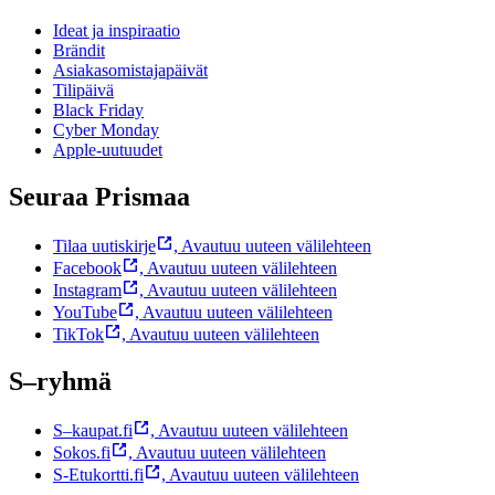
Ideat ja inspiraatio
Brändit
Asiakasomistajapäivät
Tilipäivä
Black Friday
Cyber Monday
Apple-uutuudet
Seuraa Prismaa
Tilaa uutiskirje
,
Avautuu uuteen välilehteen
Facebook
,
Avautuu uuteen välilehteen
Instagram
,
Avautuu uuteen välilehteen
YouTube
,
Avautuu uuteen välilehteen
TikTok
,
Avautuu uuteen välilehteen
S–ryhmä
S–kaupat.fi
,
Avautuu uuteen välilehteen
Sokos.fi
,
Avautuu uuteen välilehteen
S-Etukortti.fi
,
Avautuu uuteen välilehteen