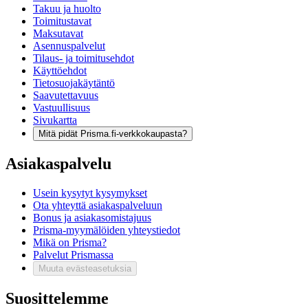
Takuu ja huolto
Toimitustavat
Maksutavat
Asennuspalvelut
Tilaus- ja toimitusehdot
Käyttöehdot
Tietosuojakäytäntö
Saavutettavuus
Vastuullisuus
Sivukartta
Mitä pidät Prisma.fi-verkkokaupasta?
Asiakaspalvelu
Usein kysytyt kysymykset
Ota yhteyttä asiakaspalveluun
Bonus ja asiakasomistajuus
Prisma-myymälöiden yhteystiedot
Mikä on Prisma?
Palvelut Prismassa
Muuta evästeasetuksia
Suosittelemme