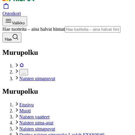
Ostoskori
Valikko
Hae tuotteita – aina halvat hinnat
Hae
Murupolku
…
Naisten uimapuvut
Murupolku
Etusivu
Muoti
Naisten vaatteet
Naisten uima-asut
Naisten uimapuvut
Dorina naisten uimapuku Laylah FXSS0040