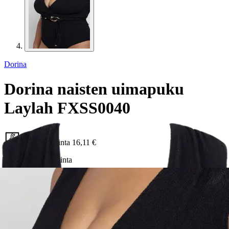
Dorina
Dorina naisten uimapuku
Laylah FXSS0040
Alennettu hinta
16,11 €
Asiakasomistajahinta
Hinta ilman S-Etukorttia:
18,95 €
Normaalihinta:
31,90 €
-40%
30 pv alin hinta:
31,90 €