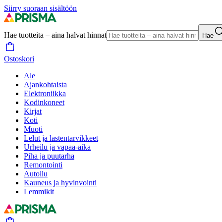
Siirry suoraan sisältöön
Hae tuotteita – aina halvat hinnat
Hae
Ostoskori
Ale
Ajankohtaista
Elektroniikka
Kodinkoneet
Kirjat
Koti
Muoti
Lelut ja lastentarvikkeet
Urheilu ja vapaa-aika
Piha ja puutarha
Remontointi
Autoilu
Kauneus ja hyvinvointi
Lemmikit