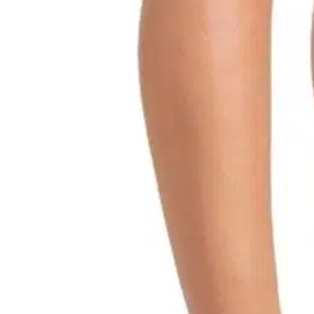
stin pakettiautomaattiin tai palvelupisteesee