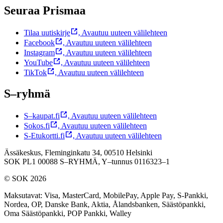
Seuraa Prismaa
Tilaa uutiskirje
,
Avautuu uuteen välilehteen
Facebook
,
Avautuu uuteen välilehteen
Instagram
,
Avautuu uuteen välilehteen
YouTube
,
Avautuu uuteen välilehteen
TikTok
,
Avautuu uuteen välilehteen
S–ryhmä
S–kaupat.fi
,
Avautuu uuteen välilehteen
Sokos.fi
,
Avautuu uuteen välilehteen
S-Etukortti.fi
,
Avautuu uuteen välilehteen
Ässäkeskus, Fleminginkatu 34, 00510 Helsinki
SOK PL1 00088 S–RYHMÄ,
Y–tunnus 0116323–1
© SOK 2026
Maksutavat
:
Visa, MasterCard, MobilePay, Apple Pay, S-Pankki,
Nordea, OP, Danske Bank, Aktia, Ålandsbanken, Säästöpankki,
Oma Säästöpankki, POP Pankki, Walley