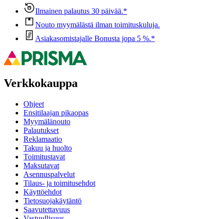
Ilmainen palautus 30 päivää.*
Nouto myymälästä ilman toimituskuluja.
Asiakasomistajalle Bonusta jopa 5 %.*
Verkkokauppa
Ohjeet
Ensitilaajan pikaopas
Myymälänouto
Palautukset
Reklamaatio
Takuu ja huolto
Toimitustavat
Maksutavat
Asennuspalvelut
Tilaus- ja toimitusehdot
Käyttöehdot
Tietosuojakäytäntö
Saavutettavuus
Vastuullisuus