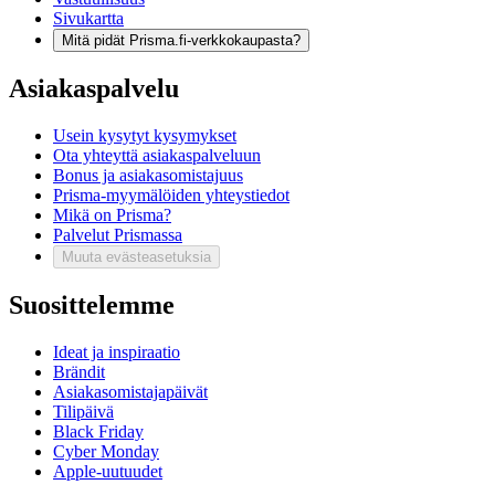
Sivukartta
Mitä pidät Prisma.fi-verkkokaupasta?
Asiakaspalvelu
Usein kysytyt kysymykset
Ota yhteyttä asiakaspalveluun
Bonus ja asiakasomistajuus
Prisma-myymälöiden yhteystiedot
Mikä on Prisma?
Palvelut Prismassa
Muuta evästeasetuksia
Suosittelemme
Ideat ja inspiraatio
Brändit
Asiakasomistajapäivät
Tilipäivä
Black Friday
Cyber Monday
Apple-uutuudet