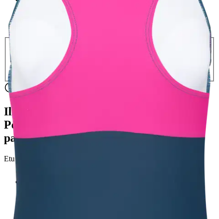
2XL
3XL
Loppu varastosta
Valitse toimitustapa
Nouto myymälästä
Toimitus
Ilmainen
Kotiin tai noutopisteeseen
Alk. 0 €
Siirry valitsemaan myymälä
Ilmainen toimitus yli 100 €:n tilauksille
Postin pakettiautomaattiin tai
palvelupisteeseen!
Etu ei koske Suuri‑lisäpalvelulla toimitettavia tuotteita.
Tarkista myymäläsaatavuus