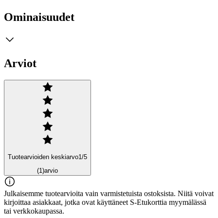
Ominaisuudet
Arviot
Tuotearvioiden keskiarvo
1
/5
(1)
arvio
Julkaisemme tuotearvioita vain varmistetuista ostoksista. Niitä voivat
kirjoittaa asiakkaat, jotka ovat käyttäneet S-Etukorttia myymälässä
tai verkkokaupassa.