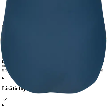
Valitse tuotteen koko
Tuotekuvaus
Naisten Actuelle-uimapuku tarjoaa sporttisen ja tyylikkään ilmeen,
joka sopii niin rannalle kuin uimahalliin. Kevyesti muotoileva malli
tukee vartalon linjoja, ja irrotettavat toppaukset antavat lisätukea
tarpeen mukaan. Valmistuksessa on käytetty kierrätettyä polyamidia.
Lisätietoja