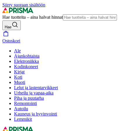
Siirry suoraan sisältöön
Hae tuotteita – aina halvat hinnat
Hae
Ostoskori
Ale
Ajankohtaista
Elektroniikka
Kodinkoneet
Kirjat
Koti
Muoti
Lelut ja lastentarvikkeet
Urheilu ja vapaa-aika
Piha ja puutarha
Remontointi
Autoilu
Kauneus ja hyvinvointi
Lemmikit