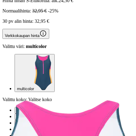
Hinta ilman S-Etukorttia:
alk.
24,50 €
Normaalihinta:
32,95 €
-25%
30 pv alin hinta:
32,95 €
Verkkokaupan hinta
Valittu väri:
multicolor
multicolor
Valittu koko:
Valitse koko
XS
S
M
L
XL