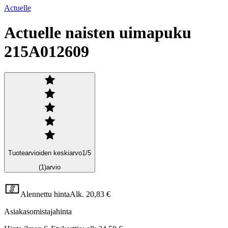
Actuelle
Actuelle naisten uimapuku
215A012609
Tuotearvioiden keskiarvo
1
/5
(1)
arvio
Alennettu hinta
Alk.
20,83 €
Asiakasomistajahinta