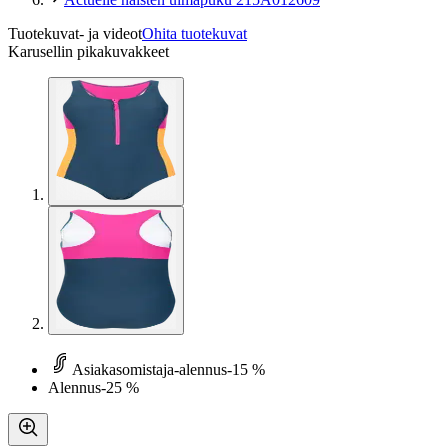
Tuotekuvat- ja videot
Ohita tuotekuvat
Karusellin pikakuvakkeet
Asiakasomistaja-alennus
-15 %
Alennus
-25 %