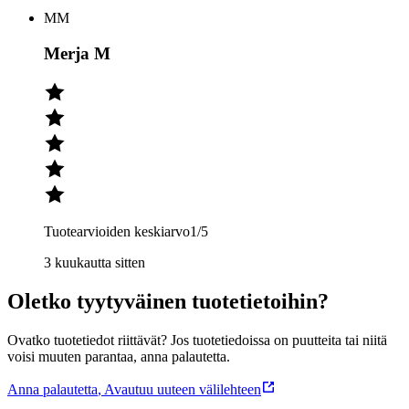
MM
Merja M
Tuotearvioiden keskiarvo
1
/5
3 kuukautta sitten
Oletko tyytyväinen tuotetietoihin?
Ovatko tuotetiedot riittävät? Jos tuotetiedoissa on puutteita tai niitä
voisi muuten parantaa, anna palautetta.
Anna palautetta
,
Avautuu uuteen välilehteen