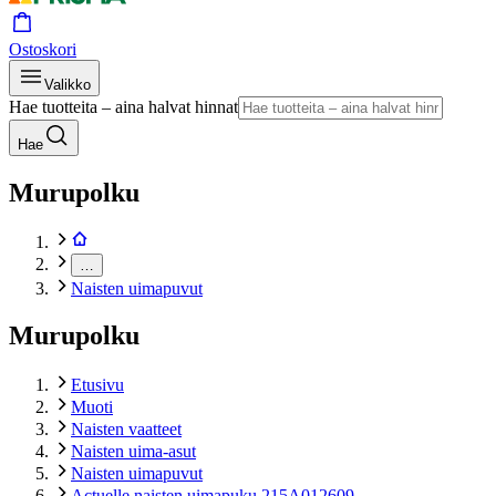
Ostoskori
Valikko
Hae tuotteita – aina halvat hinnat
Hae
Murupolku
…
Naisten uimapuvut
Murupolku
Etusivu
Muoti
Naisten vaatteet
Naisten uima-asut
Naisten uimapuvut
Actuelle naisten uimapuku 215A012609