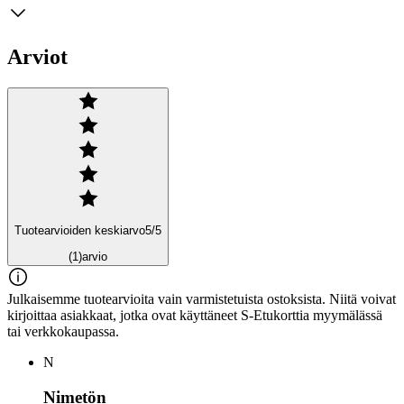
Arviot
Tuotearvioiden keskiarvo
5
/5
(1)
arvio
Julkaisemme tuotearvioita vain varmistetuista ostoksista. Niitä voivat
kirjoittaa asiakkaat, jotka ovat käyttäneet S-Etukorttia myymälässä
tai verkkokaupassa.
N
Nimetön