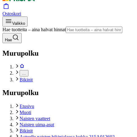
Ostoskori
Valikko
Hae tuotteita – aina halvat hinnat
Hae
Murupolku
…
Bikinit
Murupolku
Etusivu
Muoti
Naisten vaatteet
Naisten uima-asut
Bikinit
Actuelle naisten bikinialaosa kukka 215A012602