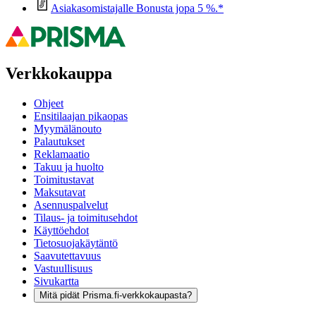
Asiakasomistajalle Bonusta jopa 5 %.*
Verkkokauppa
Ohjeet
Ensitilaajan pikaopas
Myymälänouto
Palautukset
Reklamaatio
Takuu ja huolto
Toimitustavat
Maksutavat
Asennuspalvelut
Tilaus- ja toimitusehdot
Käyttöehdot
Tietosuojakäytäntö
Saavutettavuus
Vastuullisuus
Sivukartta
Mitä pidät Prisma.fi-verkkokaupasta?