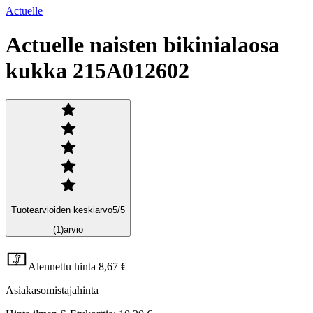
Actuelle
Actuelle naisten bikinialaosa
kukka 215A012602
Tuotearvioiden keskiarvo
5
/5
(1)
arvio
Alennettu hinta
8,67 €
Asiakasomistajahinta