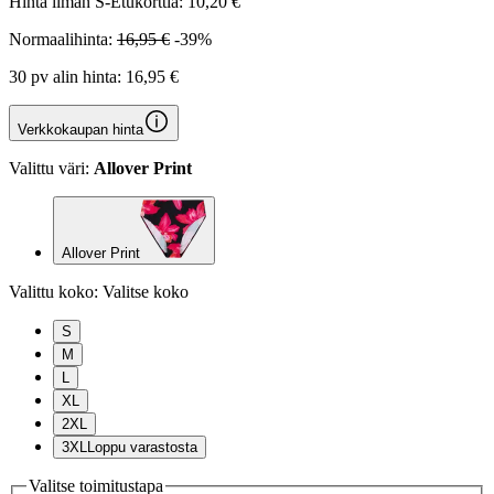
Hinta ilman S-Etukorttia:
10,20 €
Normaalihinta:
16,95 €
-39%
30 pv alin hinta:
16,95 €
Verkkokaupan hinta
Valittu väri:
Allover Print
Allover Print
Valittu koko:
Valitse koko
S
M
L
XL
2XL
3XL
Loppu varastosta
Valitse toimitustapa