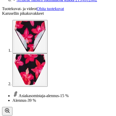
Tuotekuvat- ja videot
Ohita tuotekuvat
Karusellin pikakuvakkeet
Asiakasomistaja-alennus
-15 %
Alennus
-39 %