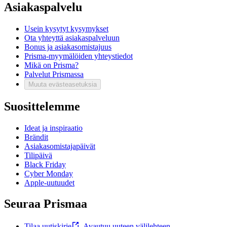
Asiakaspalvelu
Usein kysytyt kysymykset
Ota yhteyttä asiakaspalveluun
Bonus ja asiakasomistajuus
Prisma-myymälöiden yhteystiedot
Mikä on Prisma?
Palvelut Prismassa
Muuta evästeasetuksia
Suosittelemme
Ideat ja inspiraatio
Brändit
Asiakasomistajapäivät
Tilipäivä
Black Friday
Cyber Monday
Apple-uutuudet
Seuraa Prismaa
Tilaa uutiskirje
,
Avautuu uuteen välilehteen