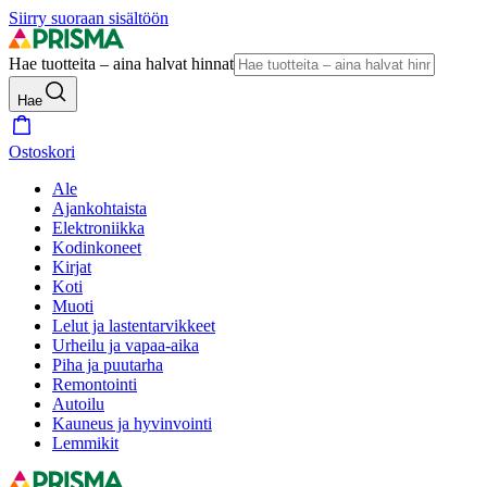
Siirry suoraan sisältöön
Hae tuotteita – aina halvat hinnat
Hae
Ostoskori
Ale
Ajankohtaista
Elektroniikka
Kodinkoneet
Kirjat
Koti
Muoti
Lelut ja lastentarvikkeet
Urheilu ja vapaa-aika
Piha ja puutarha
Remontointi
Autoilu
Kauneus ja hyvinvointi
Lemmikit