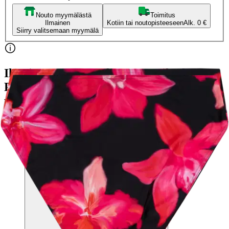
Nouto myymälästä
Toimitus
Ilmainen
Kotiin tai noutopisteeseen
Alk. 0 €
Siirry valitsemaan myymälä
Ilmainen toimitus yli 100 €:n tilauksille
Postin pakettiautomaattiin tai
palvelupisteeseen!
Etu ei koske Suuri‑lisäpalvelulla toimitettavia tuotteita.
Tarkista myymäläsaatavuus
Valitse tuotteen koko