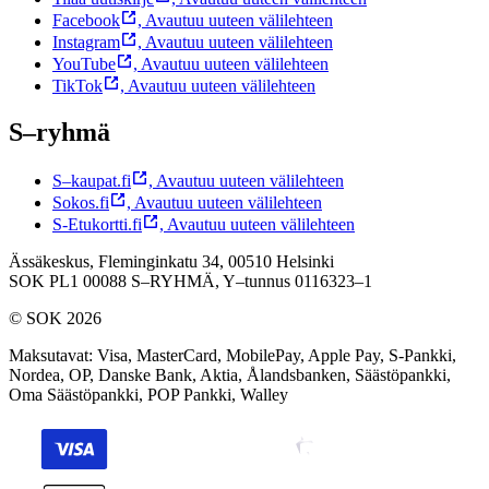
Facebook
,
Avautuu uuteen välilehteen
Instagram
,
Avautuu uuteen välilehteen
YouTube
,
Avautuu uuteen välilehteen
TikTok
,
Avautuu uuteen välilehteen
S–ryhmä
S–kaupat.fi
,
Avautuu uuteen välilehteen
Sokos.fi
,
Avautuu uuteen välilehteen
S-Etukortti.fi
,
Avautuu uuteen välilehteen
Ässäkeskus, Fleminginkatu 34, 00510 Helsinki
SOK PL1 00088 S–RYHMÄ,
Y–tunnus 0116323–1
© SOK 2026
Maksutavat
:
Visa, MasterCard, MobilePay, Apple Pay, S-Pankki,
Nordea, OP, Danske Bank, Aktia, Ålandsbanken, Säästöpankki,
Oma Säästöpankki, POP Pankki, Walley