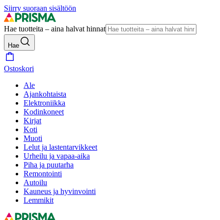
Siirry suoraan sisältöön
Hae tuotteita – aina halvat hinnat
Hae
Ostoskori
Ale
Ajankohtaista
Elektroniikka
Kodinkoneet
Kirjat
Koti
Muoti
Lelut ja lastentarvikkeet
Urheilu ja vapaa-aika
Piha ja puutarha
Remontointi
Autoilu
Kauneus ja hyvinvointi
Lemmikit