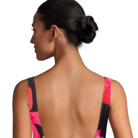
Valittu väri:
Allover Print
Allover Print
Valittu koko:
Valitse koko
S
Loppu varastosta
M
Loppu varastosta
L
Loppu varastosta
XL
2XL
3XL
4XL
5XL
Loppu varastosta
Valitse toimitustapa