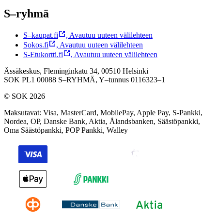
S–ryhmä
S–kaupat.fi
,
Avautuu uuteen välilehteen
Sokos.fi
,
Avautuu uuteen välilehteen
S-Etukortti.fi
,
Avautuu uuteen välilehteen
Ässäkeskus, Fleminginkatu 34, 00510 Helsinki
SOK PL1 00088 S–RYHMÄ,
Y–tunnus 0116323–1
© SOK 2026
Maksutavat
:
Visa, MasterCard, MobilePay, Apple Pay, S-Pankki,
Nordea, OP, Danske Bank, Aktia, Ålandsbanken, Säästöpankki,
Oma Säästöpankki, POP Pankki, Walley