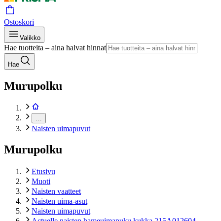
Ostoskori
Valikko
Hae tuotteita – aina halvat hinnat
Hae
Murupolku
…
Naisten uimapuvut
Murupolku
Etusivu
Muoti
Naisten vaatteet
Naisten uima-asut
Naisten uimapuvut
Actuelle naisten hameuimapuku kukka 215A012604