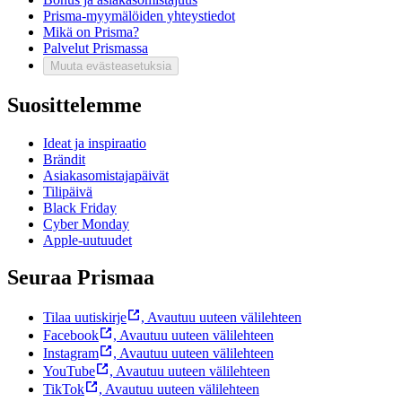
Prisma-myymälöiden yhteystiedot
Mikä on Prisma?
Palvelut Prismassa
Muuta evästeasetuksia
Suosittelemme
Ideat ja inspiraatio
Brändit
Asiakasomistajapäivät
Tilipäivä
Black Friday
Cyber Monday
Apple-uutuudet
Seuraa Prismaa
Tilaa uutiskirje
,
Avautuu uuteen välilehteen
Facebook
,
Avautuu uuteen välilehteen
Instagram
,
Avautuu uuteen välilehteen
YouTube
,
Avautuu uuteen välilehteen
TikTok
,
Avautuu uuteen välilehteen