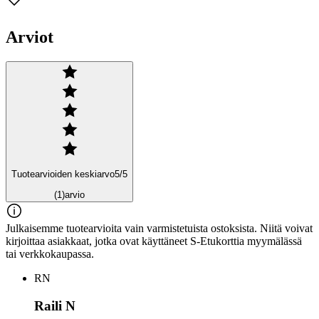
Arviot
Tuotearvioiden keskiarvo
5
/5
(1)
arvio
Julkaisemme tuotearvioita vain varmistetuista ostoksista. Niitä voivat
kirjoittaa asiakkaat, jotka ovat käyttäneet S-Etukorttia myymälässä
tai verkkokaupassa.
RN
Raili N