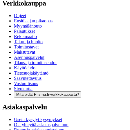
Verkkokauppa
Ohjeet
Ensitilaajan pikaopas
Myymälänouto
Palautukset
Reklamaatio
Takuu ja huolto
Toimitustavat
Maksutavat
Asennuspalvelut
Tilaus- ja toimitusehdot
Käyttöehdot
Tietosuojakäytäntö
Saavutettavuus
Vastuullisuus
Sivukartta
Mitä pidät Prisma.fi-verkkokaupasta?
Asiakaspalvelu
Usein kysytyt kysymykset
Ota yhteyttä asiakaspalveluun
Bonus ja asiakasomistajuus