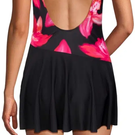
Nouto myymälästä
Toimitus
Ilmainen
Ei saatavilla
Siirry valitsemaan myymälä
Ilmainen toimitus yli 100 €:n tilauksille
Postin pakettiautomaattiin tai
palvelupisteeseen!
Etu ei koske Suuri‑lisäpalvelulla toimitettavia tuotteita.
Tarkista myymäläsaatavuus
Valitse tuotteen koko