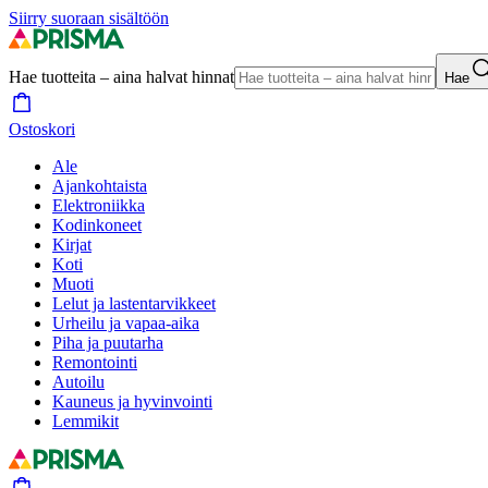
Siirry suoraan sisältöön
Hae tuotteita – aina halvat hinnat
Hae
Ostoskori
Ale
Ajankohtaista
Elektroniikka
Kodinkoneet
Kirjat
Koti
Muoti
Lelut ja lastentarvikkeet
Urheilu ja vapaa-aika
Piha ja puutarha
Remontointi
Autoilu
Kauneus ja hyvinvointi
Lemmikit