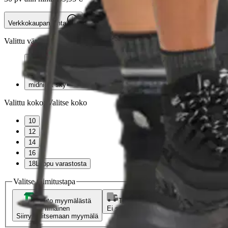
Verkkokaupan hinta
Valittu väri:
midnight sky
midnight sky
Valittu koko:
Valitse koko
10
12
14
16
18
Loppu varastosta
Valitse toimitustapa
Nouto myymälästä
Toimitus
Ilmainen
Ei saatavilla
Siirry valitsemaan myymälä