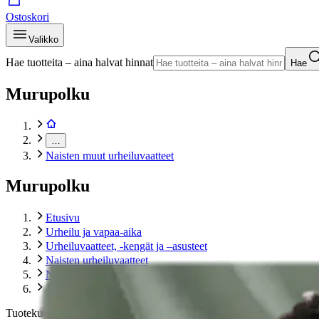
Ostoskori
Valikko
Hae tuotteita – aina halvat hinnat
Hae
Murupolku
…
Naisten muut urheiluvaatteet
Murupolku
Etusivu
Urheilu ja vapaa-aika
Urheiluvaatteet, -kengät ja –asusteet
Naisten urheiluvaatteet
Naisten muut urheiluvaatteet
Jack Wolfskin naisten shortsit Prelight Pulse
Tuotekuvat- ja videot
Ohita tuotekuvat