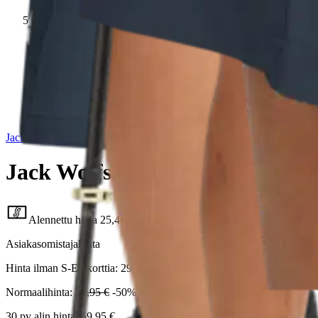
Jack Wolfskin
Jack Wolfskin naisten shortsit P
Alennettu hinta
25,46 €
Asiakasomistajahinta
Hinta ilman S-Etukorttia:
29,95 €
Normaalihinta:
59,95 €
-50%
30 pv alin hinta:
59,95 €