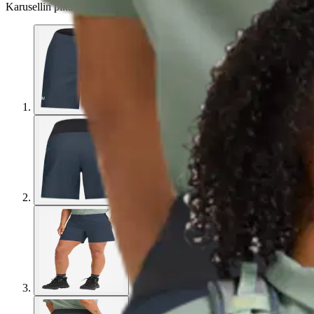
Karusellin pikakuvakkeet