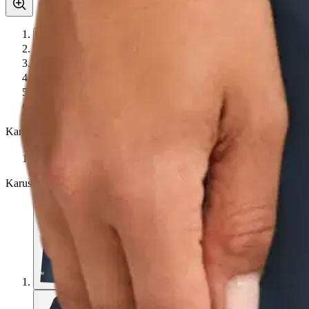
Avaa kuva suurempana
Avaa kuva suurempana
Avaa kuva suurempana
Avaa kuva suurempana
Avaa kuva suurempana
Avaa kuva suurempana
Karusellin nuolipainikkeet
Seuraava
Karusellin pikakuvakkeet