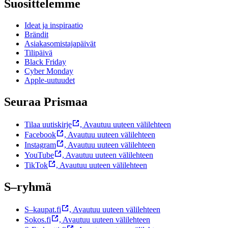
Suosittelemme
Ideat ja inspiraatio
Brändit
Asiakasomistajapäivät
Tilipäivä
Black Friday
Cyber Monday
Apple-uutuudet
Seuraa Prismaa
Tilaa uutiskirje
,
Avautuu uuteen välilehteen
Facebook
,
Avautuu uuteen välilehteen
Instagram
,
Avautuu uuteen välilehteen
YouTube
,
Avautuu uuteen välilehteen
TikTok
,
Avautuu uuteen välilehteen
S–ryhmä
S–kaupat.fi
,
Avautuu uuteen välilehteen
Sokos.fi
,
Avautuu uuteen välilehteen