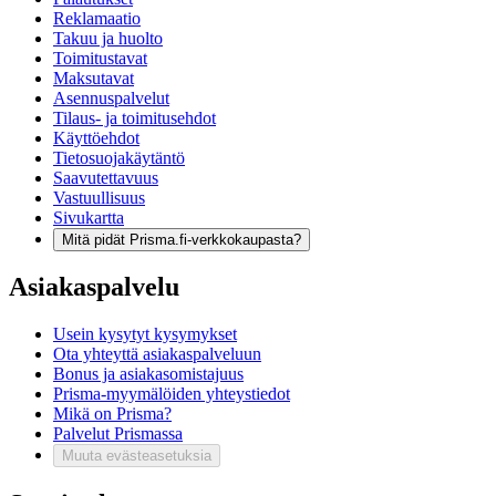
Reklamaatio
Takuu ja huolto
Toimitustavat
Maksutavat
Asennuspalvelut
Tilaus- ja toimitusehdot
Käyttöehdot
Tietosuojakäytäntö
Saavutettavuus
Vastuullisuus
Sivukartta
Mitä pidät Prisma.fi-verkkokaupasta?
Asiakaspalvelu
Usein kysytyt kysymykset
Ota yhteyttä asiakaspalveluun
Bonus ja asiakasomistajuus
Prisma-myymälöiden yhteystiedot
Mikä on Prisma?
Palvelut Prismassa
Muuta evästeasetuksia