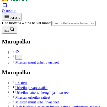
Ostoskori
Valikko
Hae tuotteita – aina halvat hinnat
Hae
Murupolku
…
Miesten muut urheiluvaatteet
Murupolku
Etusivu
Urheilu ja vapaa-aika
Urheiluvaatteet, -kengät ja –asusteet
Miesten urheiluvaatteet
Miesten muut urheiluvaatteet
Jack Wolfskin miesten lyhythihainen kauluspaita Meseta