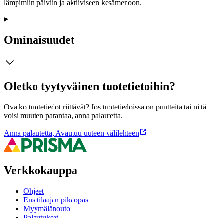
lämpimiin päiviin ja aktiiviseen kesämenoon.
Ominaisuudet
Oletko tyytyväinen tuotetietoihin?
Ovatko tuotetiedot riittävät? Jos tuotetiedoissa on puutteita tai niitä
voisi muuten parantaa, anna palautetta.
Anna palautetta
,
Avautuu uuteen välilehteen
Verkkokauppa
Ohjeet
Ensitilaajan pikaopas
Myymälänouto
Palautukset