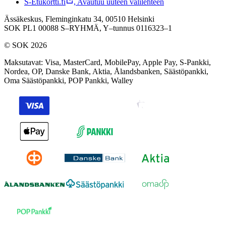
S-Etukortti.fi
,
Avautuu uuteen välilehteen
Ässäkeskus, Fleminginkatu 34, 00510 Helsinki
SOK PL1 00088 S–RYHMÄ,
Y–tunnus 0116323–1
© SOK 2026
Maksutavat
:
Visa, MasterCard, MobilePay, Apple Pay, S-Pankki,
Nordea, OP, Danske Bank, Aktia, Ålandsbanken, Säästöpankki,
Oma Säästöpankki, POP Pankki, Walley