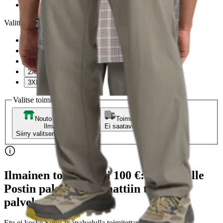
phantom checks
Valittu koko:
Valitse koko
M
L
XL
2XL
3XL
Valitse toimitustapa
Nouto myymälästä
Toimitus
Ilmainen
Ei saatavilla
Siirry valitsemaan myymälä
Ilmainen toimitus yli 100 €:n tilauksille
Postin pakettiautomaattiin tai
palvelupisteeseen!
Etu ei koske Suuri‑lisäpalvelulla toimitettavia tuotteita.