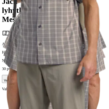
Jack Wolfskin miesten
lyhythihainen kauluspaita
Meseta
Alennettu hinta
21,68 €
Asiakasomistajahinta
Hinta ilman S-Etukorttia:
25,50 €
Normaalihinta:
59,95 €
-57%
30 pv alin hinta:
59,95 €
Verkkokaupan hinta
Valittu väri:
phantom checks