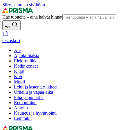
Siirry suoraan sisältöön
Hae tuotteita – aina halvat hinnat
Hae
Ostoskori
Ale
Ajankohtaista
Elektroniikka
Kodinkoneet
Kirjat
Koti
Muoti
Lelut ja lastentarvikkeet
Urheilu ja vapaa-aika
Piha ja puutarha
Remontointi
Autoilu
Kauneus ja hyvinvointi
Lemmikit