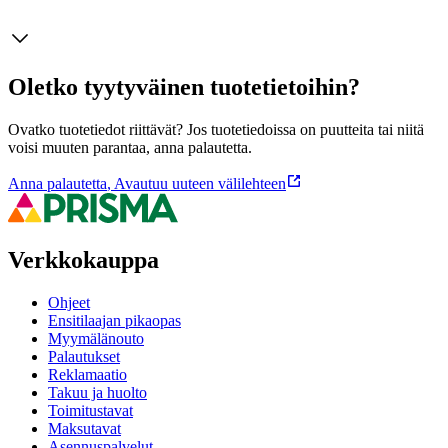
Oletko tyytyväinen tuotetietoihin?
Ovatko tuotetiedot riittävät? Jos tuotetiedoissa on puutteita tai niitä
voisi muuten parantaa, anna palautetta.
Anna palautetta
,
Avautuu uuteen välilehteen
Verkkokauppa
Ohjeet
Ensitilaajan pikaopas
Myymälänouto
Palautukset
Reklamaatio
Takuu ja huolto
Toimitustavat
Maksutavat
Asennuspalvelut