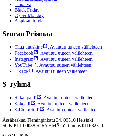
Tilipäivä
Black Friday
Cyber Monday
Apple-uutuudet
Seuraa Prismaa
Tilaa uutiskirje
,
Avautuu uuteen välilehteen
Facebook
,
Avautuu uuteen välilehteen
Instagram
,
Avautuu uuteen välilehteen
YouTube
,
Avautuu uuteen välilehteen
TikTok
,
Avautuu uuteen välilehteen
S–ryhmä
S–kaupat.fi
,
Avautuu uuteen välilehteen
Sokos.fi
,
Avautuu uuteen välilehteen
S-Etukortti.fi
,
Avautuu uuteen välilehteen
Ässäkeskus, Fleminginkatu 34, 00510 Helsinki
SOK PL1 00088 S–RYHMÄ,
Y–tunnus 0116323–1
© SOK 2026