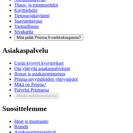
Tilaus- ja toimitusehdot
Käyttöehdot
Tietosuojakäytäntö
Saavutettavuus
Vastuullisuus
Sivukartta
Mitä pidät Prisma.fi-verkkokaupasta?
Asiakaspalvelu
Usein kysytyt kysymykset
Ota yhteyttä asiakaspalveluun
Bonus ja asiakasomistajuus
Prisma-myymälöiden yhteystiedot
Mikä on Prisma?
Palvelut Prismassa
Muuta evästeasetuksia
Suosittelemme
Ideat ja inspiraatio
Brändit
Asiakasomistajapäivät