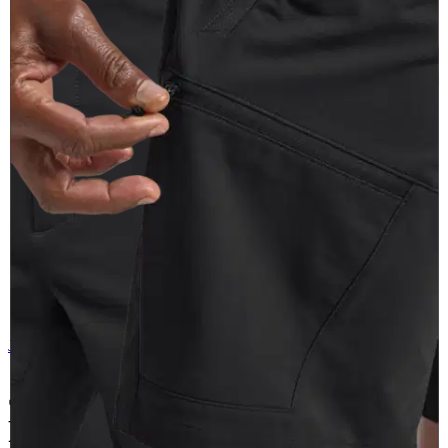
Jack Wolfskin
Jack Wolfskin miesten shortsit
Prelight Pulse