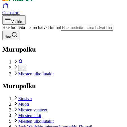
Ostoskori
Valikko
Hae tuotteita – aina halvat hinnat
Hae
Murupolku
…
Miesten ulkoilutakit
Murupolku
Etusivu
Muoti
Miesten vaatteet
Miesten takit
Miesten ulkoilutakit
Jack Wolfskin miesten kuoritakki Skyvail