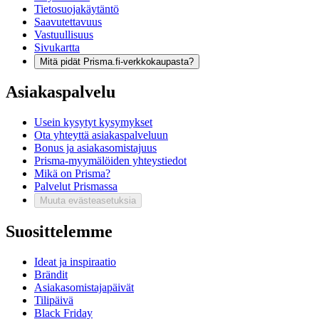
Tietosuojakäytäntö
Saavutettavuus
Vastuullisuus
Sivukartta
Mitä pidät Prisma.fi-verkkokaupasta?
Asiakaspalvelu
Usein kysytyt kysymykset
Ota yhteyttä asiakaspalveluun
Bonus ja asiakasomistajuus
Prisma-myymälöiden yhteystiedot
Mikä on Prisma?
Palvelut Prismassa
Muuta evästeasetuksia
Suosittelemme
Ideat ja inspiraatio
Brändit
Asiakasomistajapäivät
Tilipäivä
Black Friday