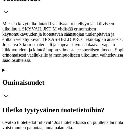
Miesten kevyt ulkoilutakki vaativaan retkeilyyn ja aktiiviseen
ulkoiluun. SKYVAIL JKT M yhdistää erinomaisen
käyttömukavuuden ja luotettavan säänsuojan tuulenpitävän ja
erittäin vettähylkivän TEXASHIELD PRO -teknologian ansiosta.
Joustava 3-kerrosmateriaali ja kapea istuvuus takaavat vapaan
liikkuvuuden, ja kiinteä huppu viimeistelee sporttisen ilmeen. Sopii
erinomaisesti vaelluksille ja monipuoliseen ulkoiluun vaihtelevissa
sääolosuhteissa.
Ominaisuudet
Oletko tyytyväinen tuotetietoihin?
Ovatko tuotetiedot riittävät? Jos tuotetiedoissa on puutteita tai niitä
voisi muuten parantaa, anna palautetta.