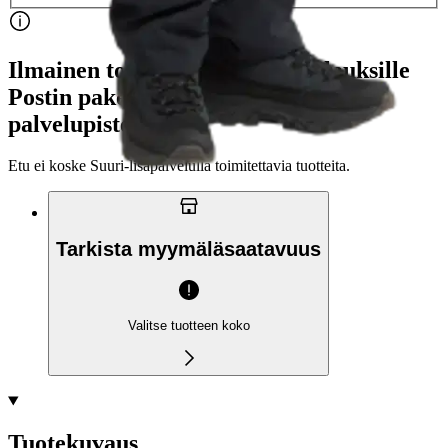
Ilmainen toimitus yli 100 €:n tilauksille
Postin pakettiautomaattiin tai
palvelupisteeseen!
Etu ei koske Suuri‑lisäpalvelulla toimitettavia tuotteita.
Tarkista myymäläsaatavuus
Valitse tuotteen koko
Tuotekuvaus