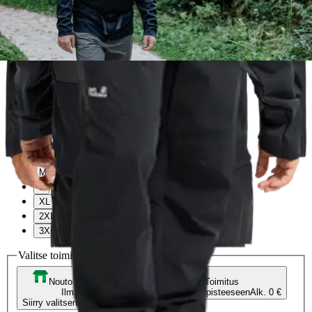
Verkkokaupan hinta
Valittu väri:
phantom
phantom
Valittu koko:
Valitse koko
M
L
XL
2XL
3XL
Valitse toimitustapa
Nouto myymälästä
Toimitus
Ilmainen
Kotiin tai noutopisteeseen
Alk. 0 €
Siirry valitsemaan myymälä