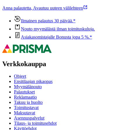
Anna palautetta
,
Avautuu uuteen välilehteen
Ilmainen palautus 30 päivää.*
Nouto myymälästä ilman toimituskuluja.
Asiakasomistajalle Bonusta jopa 5 %.*
Verkkokauppa
Ohjeet
Ensitilaajan pikaopas
Myymälänouto
Palautukset
Reklamaatio
Takuu ja huolto
Toimitustavat
Maksutavat
Asennuspalvelut
Tilaus- ja toimitusehdot
Käyttöehdot