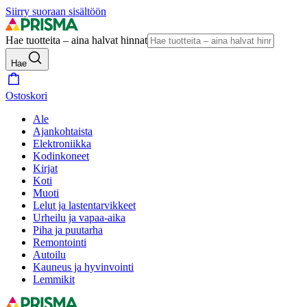
Siirry suoraan sisältöön
Hae tuotteita – aina halvat hinnat
Hae
Ostoskori
Ale
Ajankohtaista
Elektroniikka
Kodinkoneet
Kirjat
Koti
Muoti
Lelut ja lastentarvikkeet
Urheilu ja vapaa-aika
Piha ja puutarha
Remontointi
Autoilu
Kauneus ja hyvinvointi
Lemmikit