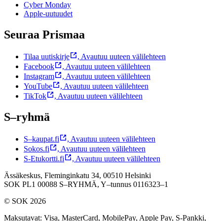
Cyber Monday
Apple-uutuudet
Seuraa Prismaa
Tilaa uutiskirje
,
Avautuu uuteen välilehteen
Facebook
,
Avautuu uuteen välilehteen
Instagram
,
Avautuu uuteen välilehteen
YouTube
,
Avautuu uuteen välilehteen
TikTok
,
Avautuu uuteen välilehteen
S–ryhmä
S–kaupat.fi
,
Avautuu uuteen välilehteen
Sokos.fi
,
Avautuu uuteen välilehteen
S-Etukortti.fi
,
Avautuu uuteen välilehteen
Ässäkeskus, Fleminginkatu 34, 00510 Helsinki
SOK PL1 00088 S–RYHMÄ,
Y–tunnus 0116323–1
© SOK 2026
Maksutavat
:
Visa, MasterCard, MobilePay, Apple Pay, S-Pankki,