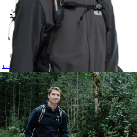
Jack Wolfskin
Jack Wolfskin miesten
kuoritakki Skyvail
110,50 €
Asiakasomistajahinta
Hinta ilman S-Etukorttia:
130,00 €