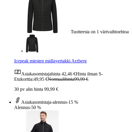
Tuotteesta on 1 värivaihtoehtoa
Icepeak miesten midlayertakki Arzberg
Asiakasomistajahinta
42,46 €
Hinta ilman S-
Etukorttia:
49,95 €
Normaalihinta
99,99 €
30 pv alin hinta 99,99 €
Asiakasomistaja-alennus
-15 %
Alennus
-50 %