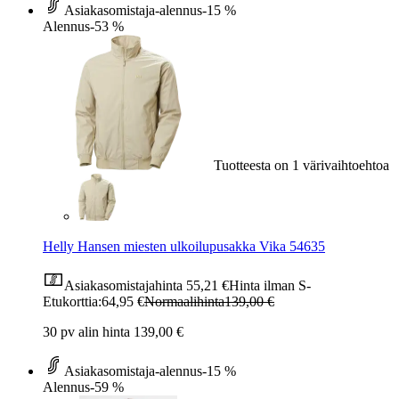
Asiakasomistaja-alennus
-15 %
Alennus
-53 %
Tuotteesta on 1 värivaihtoehtoa
Helly Hansen miesten ulkoilupusakka Vika 54635
Asiakasomistajahinta
55,21 €
Hinta ilman S-
Etukorttia:
64,95 €
Normaalihinta
139,00 €
30 pv alin hinta 139,00 €
Asiakasomistaja-alennus
-15 %
Alennus
-59 %