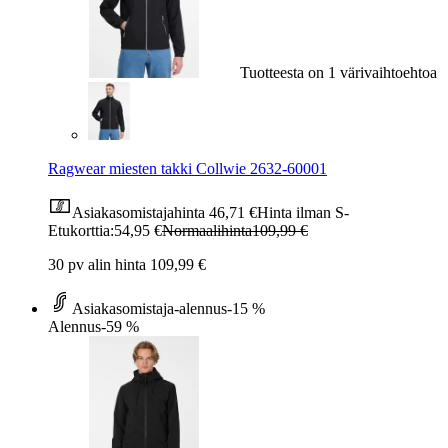
Tuotteesta on 1 värivaihtoehtoa
Ragwear miesten takki Collwie 2632-60001
Asiakasomistajahinta
46,71 €
Hinta ilman S-
Etukorttia:
54,95 €
Normaalihinta
109,99 €
30 pv alin hinta 109,99 €
Asiakasomistaja-alennus
-15 %
Alennus
-59 %