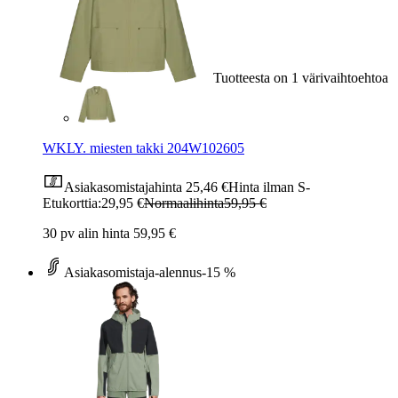
Tuotteesta on 1 värivaihtoehtoa
WKLY. miesten takki 204W102605
Asiakasomistajahinta
25,46 €
Hinta ilman S-
Etukorttia:
29,95 €
Normaalihinta
59,95 €
30 pv alin hinta 59,95 €
Asiakasomistaja-alennus
-15 %