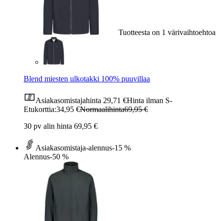
Tuotteesta on 1 värivaihtoehtoa
Blend miesten ulkotakki 100% puuvillaa
Asiakasomistajahinta
29,71 €
Hinta ilman S-
Etukorttia:
34,95 €
Normaalihinta
69,95 €
30 pv alin hinta 69,95 €
Asiakasomistaja-alennus
-15 %
Alennus
-50 %