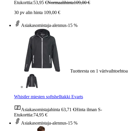
Etukorttia:
53,95 €
Normaalihinta
109,00 €
30 pv alin hinta 109,00 €
Asiakasomistaja-alennus
-15 %
Tuotteesta on 1 värivaihtoehtoa
Whistler miesten softshelltakki Evarts
Asiakasomistajahinta
63,71 €
Hinta ilman S-
Etukorttia:
74,95 €
Asiakasomistaja-alennus
-15 %