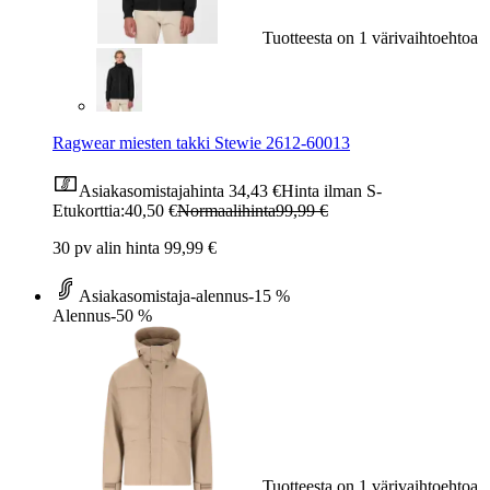
Tuotteesta on 1 värivaihtoehtoa
Ragwear miesten takki Stewie 2612-60013
Asiakasomistajahinta
34,43 €
Hinta ilman S-
Etukorttia:
40,50 €
Normaalihinta
99,99 €
30 pv alin hinta 99,99 €
Asiakasomistaja-alennus
-15 %
Alennus
-50 %
Tuotteesta on 1 värivaihtoehtoa