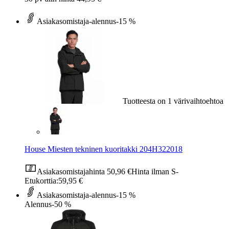
Asiakasomistaja-alennus
-15 %
Tuotteesta on 1 värivaihtoehtoa
House Miesten tekninen kuoritakki 204H322018
Asiakasomistajahinta
50,96 €
Hinta ilman S-
Etukorttia:
59,95 €
Asiakasomistaja-alennus
-15 %
Alennus
-50 %