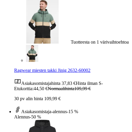
Tuotteesta on 1 värivaihtoehtoa
Ragwear miesten takki Jinig 2632-60002
Asiakasomistajahinta
37,83 €
Hinta ilman S-
Etukorttia:
44,50 €
Normaalihinta
109,99 €
30 pv alin hinta 109,99 €
Asiakasomistaja-alennus
-15 %
Alennus
-50 %