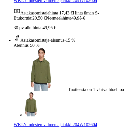
WKLY. miesten valmentajatakki 204W102604
Asiakasomistajahinta
17,43 €
Hinta ilman S-
Etukorttia:
20,50 €
Normaalihinta
49,95 €
30 pv alin hinta 49,95 €
Asiakasomistaja-alennus
-15 %
Alennus
-50 %
Tuotteesta on 1 värivaihtoehtoa
WKLY. miesten valmentajatakki 204W102604