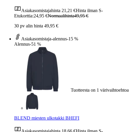
Asiakasomistajahinta
21,21 €
Hinta ilman S-
Etukorttia:
24,95 €
Normaalihinta
49,95 €
30 pv alin hinta 49,95 €
Asiakasomistaja-alennus
-15 %
Alennus
-51 %
Tuotteesta on 1 värivaihtoehtoa
BLEND miesten ulkotakki BHEFI
Asiakasomistajahinta
18,66 €
Hinta ilman S-