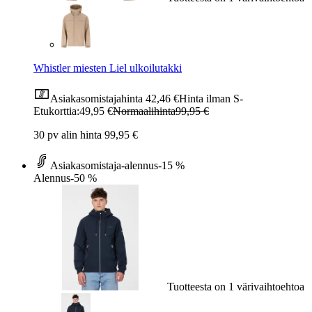
Whistler miesten Liel ulkoilutakki
Asiakasomistajahinta
42,46 €
Hinta ilman S-
Etukorttia:
49,95 €
Normaalihinta
99,95 €
30 pv alin hinta 99,95 €
Asiakasomistaja-alennus
-15 %
Alennus
-50 %
Tuotteesta on 1 värivaihtoehtoa