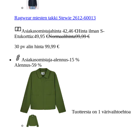
Ragwear miesten takki Stewie 2612-60013
Asiakasomistajahinta
42,46 €
Hinta ilman S-
Etukorttia:
49,95 €
Normaalihinta
99,99 €
30 pv alin hinta 99,99 €
Asiakasomistaja-alennus
-15 %
Alennus
-59 %
Tuotteesta on 1 värivaihtoehtoa