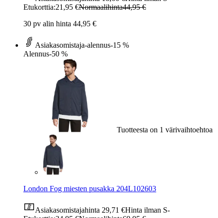
Etukorttia:
21,95 €
Normaalihinta
44,95 €
30 pv alin hinta 44,95 €
Asiakasomistaja-alennus
-15 %
Alennus
-50 %
Tuotteesta on 1 värivaihtoehtoa
London Fog miesten pusakka 204L102603
Asiakasomistajahinta
29,71 €
Hinta ilman S-