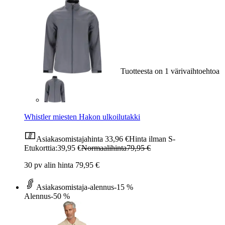
Tuotteesta on 1 värivaihtoehtoa
Whistler miesten Hakon ulkoilutakki
Asiakasomistajahinta
33,96 €
Hinta ilman S-
Etukorttia:
39,95 €
Normaalihinta
79,95 €
30 pv alin hinta 79,95 €
Asiakasomistaja-alennus
-15 %
Alennus
-50 %