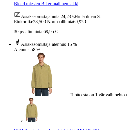
Blend miesten Biker mallinen takki
Asiakasomistajahinta
24,23 €
Hinta ilman S-
Etukorttia:
28,50 €
Normaalihinta
69,95 €
30 pv alin hinta 69,95 €
Asiakasomistaja-alennus
-15 %
Alennus
-58 %
Tuotteesta on 1 värivaihtoehtoa