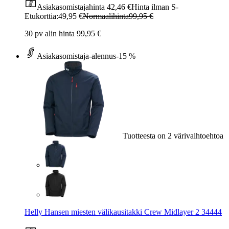
Asiakasomistajahinta
42,46 €
Hinta ilman S-
Etukorttia:
49,95 €
Normaalihinta
99,95 €
30 pv alin hinta 99,95 €
Asiakasomistaja-alennus
-15 %
Tuotteesta on 2 värivaihtoehtoa
Helly Hansen miesten välikausitakki Crew Midlayer 2 34444