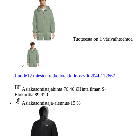
Tuotteesta on 1 värivaihtoehtoa
Luode12 miesten retkeilytakki loose-fit 204L112667
Asiakasomistajahinta
76,46 €
Hinta ilman S-
Etukorttia:
89,95 €
Asiakasomistaja-alennus
-15 %