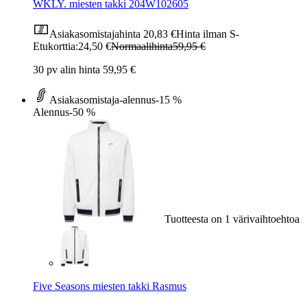
WKLY. miesten takki 204W102605
Asiakasomistajahinta
20,83 €
Hinta ilman S-
Etukorttia:
24,50 €
Normaalihinta
59,95 €
30 pv alin hinta 59,95 €
Asiakasomistaja-alennus
-15 %
Alennus
-50 %
Tuotteesta on 1 värivaihtoehtoa
Five Seasons miesten takki Rasmus