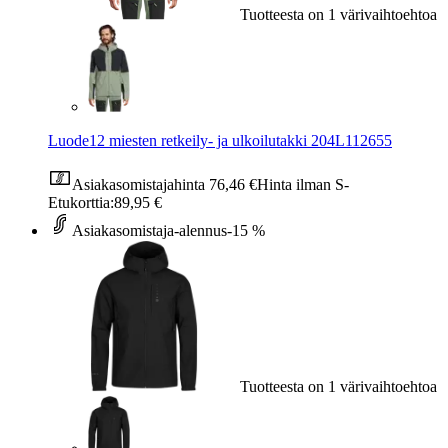
Tuotteesta on 1 värivaihtoehtoa
Luode12 miesten retkeily- ja ulkoilutakki 204L112655
Asiakasomistajahinta
76,46 €
Hinta ilman S-
Etukorttia:
89,95 €
Asiakasomistaja-alennus
-15 %
Tuotteesta on 1 värivaihtoehtoa