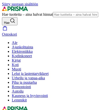
Siirry suoraan sisältöön
Hae tuotteita – aina halvat hinnat
Hae
Ostoskori
Ale
Ajankohtaista
Elektroniikka
Kodinkoneet
Kirjat
Koti
Muoti
Lelut ja lastentarvikkeet
Urheilu ja vapaa-aika
Piha ja puutarha
Remontointi
Autoilu
Kauneus ja hyvinvointi
Lemmikit