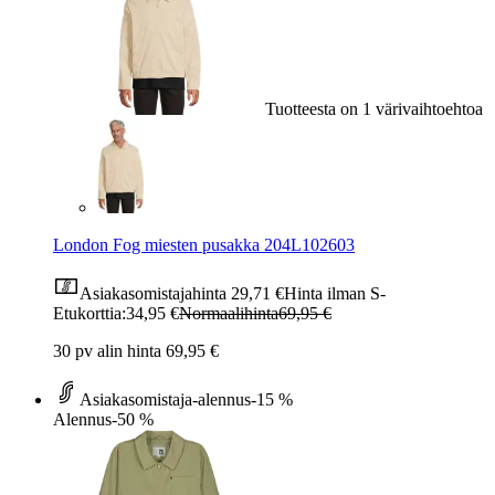
Tuotteesta on 1 värivaihtoehtoa
London Fog miesten pusakka 204L102603
Asiakasomistajahinta
29,71 €
Hinta ilman S-
Etukorttia:
34,95 €
Normaalihinta
69,95 €
30 pv alin hinta 69,95 €
Asiakasomistaja-alennus
-15 %
Alennus
-50 %