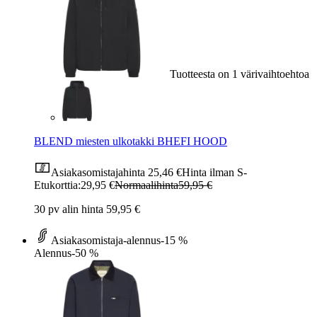
Tuotteesta on 1 värivaihtoehtoa
BLEND miesten ulkotakki BHEFI HOOD
Asiakasomistajahinta
25,46 €
Hinta ilman S-
Etukorttia:
29,95 €
Normaalihinta
59,95 €
30 pv alin hinta 59,95 €
Asiakasomistaja-alennus
-15 %
Alennus
-50 %