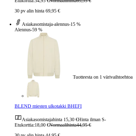
Etukorttia:
34,95 €
Normaalihinta
69,95 €
30 pv alin hinta 69,95 €
Asiakasomistaja-alennus
-15 %
Alennus
-59 %
Tuotteesta on 1 värivaihtoehtoa
BLEND miesten ulkotakki BHEFI
Asiakasomistajahinta
15,30 €
Hinta ilman S-
Etukorttia:
18,00 €
Normaalihinta
44,95 €
30 pv alin hinta 44,95 €