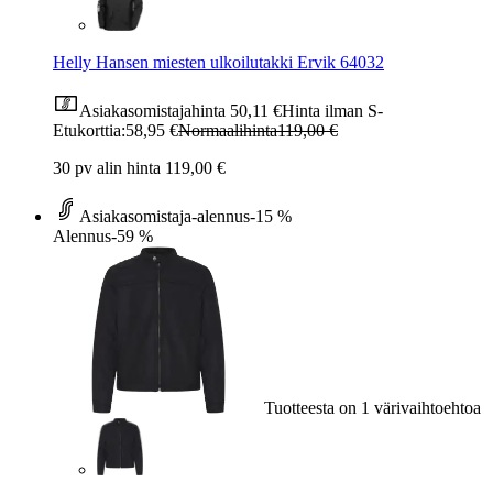
Helly Hansen miesten ulkoilutakki Ervik 64032
Asiakasomistajahinta
50,11 €
Hinta ilman S-
Etukorttia:
58,95 €
Normaalihinta
119,00 €
30 pv alin hinta 119,00 €
Asiakasomistaja-alennus
-15 %
Alennus
-59 %
Tuotteesta on 1 värivaihtoehtoa