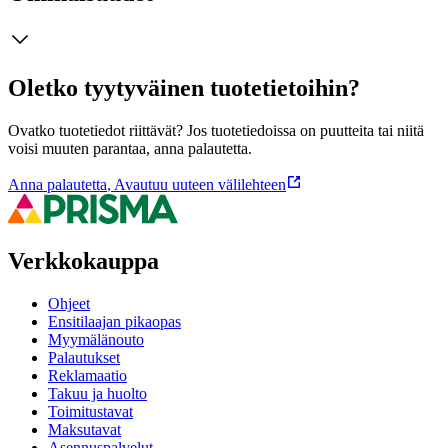
Oletko tyytyväinen tuotetietoihin?
Ovatko tuotetiedot riittävät? Jos tuotetiedoissa on puutteita tai niitä
voisi muuten parantaa, anna palautetta.
Anna palautetta
,
Avautuu uuteen välilehteen
Verkkokauppa
Ohjeet
Ensitilaajan pikaopas
Myymälänouto
Palautukset
Reklamaatio
Takuu ja huolto
Toimitustavat
Maksutavat
Asennuspalvelut