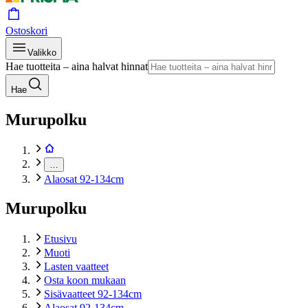
Ostoskori
Valikko
Hae tuotteita – aina halvat hinnat
Hae
Murupolku
…
Alaosat 92-134cm
Murupolku
Etusivu
Muoti
Lasten vaatteet
Osta koon mukaan
Sisävaatteet 92-134cm
Alaosat 92-134cm