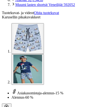
Muumi lasten shortsit Veneilijät 592052
Tuotekuvat- ja videot
Ohita tuotekuvat
Karusellin pikakuvakkeet
Asiakasomistaja-alennus
-15 %
Alennus
-60 %