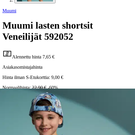
Muumi
Muumi lasten shortsit
Veneilijät 592052
Alennettu hinta
7,65 €
Asiakasomistajahinta
Hinta ilman S-Etukorttia:
9,00 €
Normaalihinta:
22,90 €
-60%
30 pv alin hinta:
22,90 €
Verkkokaupan hinta
Hinta ja saatavuus voivat vaihdella myymälöittäin
Valittu väri:
vaaleansininen