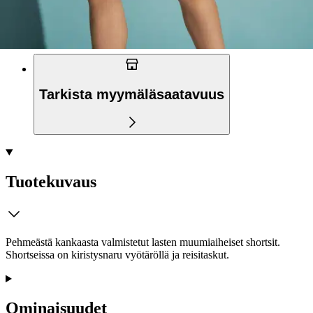
palvelupisteeseen!
Etu ei koske Suuri‑lisäpalvelulla toimitettavia tuotteita.
Tarkista myymäläsaatavuus
Tuotekuvaus
Pehmeästä kankaasta valmistetut lasten muumiaiheiset shortsit.
Shortseissa on kiristysnaru vyötäröllä ja reisitaskut.
Ominaisuudet