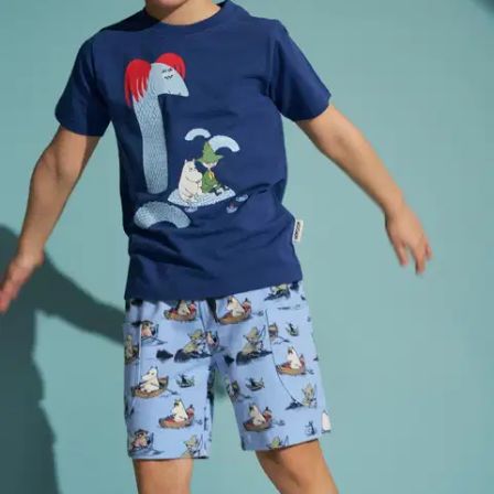
vaaleansininen Loppu varastosta
Valittu koko:
Valitse koko
92
Loppu varastosta
98
Loppu varastosta
104
Loppu varastosta
110
Loppu varastosta
116
Loppu varastosta
122
Loppu varastosta
Valitse toimitustapa
Nouto myymälästä
Toimitus
Ei saatavilla
Ei saatavilla
Ilmainen toimitus yli 100 €:n tilauksille
Postin pakettiautomaattiin tai