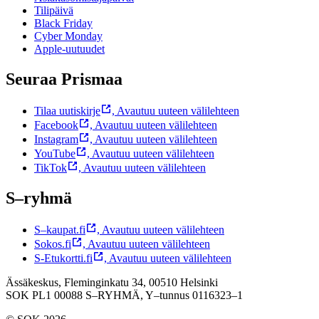
Tilipäivä
Black Friday
Cyber Monday
Apple-uutuudet
Seuraa Prismaa
Tilaa uutiskirje
,
Avautuu uuteen välilehteen
Facebook
,
Avautuu uuteen välilehteen
Instagram
,
Avautuu uuteen välilehteen
YouTube
,
Avautuu uuteen välilehteen
TikTok
,
Avautuu uuteen välilehteen
S–ryhmä
S–kaupat.fi
,
Avautuu uuteen välilehteen
Sokos.fi
,
Avautuu uuteen välilehteen
S-Etukortti.fi
,
Avautuu uuteen välilehteen
Ässäkeskus, Fleminginkatu 34, 00510 Helsinki
SOK PL1 00088 S–RYHMÄ,
Y–tunnus 0116323–1