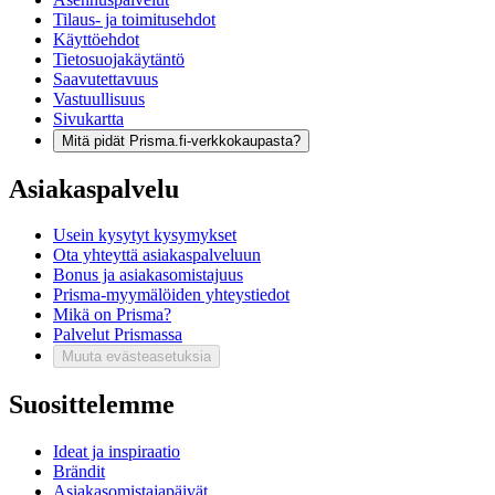
Tilaus- ja toimitusehdot
Käyttöehdot
Tietosuojakäytäntö
Saavutettavuus
Vastuullisuus
Sivukartta
Mitä pidät Prisma.fi-verkkokaupasta?
Asiakaspalvelu
Usein kysytyt kysymykset
Ota yhteyttä asiakaspalveluun
Bonus ja asiakasomistajuus
Prisma-myymälöiden yhteystiedot
Mikä on Prisma?
Palvelut Prismassa
Muuta evästeasetuksia
Suosittelemme
Ideat ja inspiraatio
Brändit
Asiakasomistajapäivät