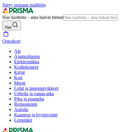
Siirry suoraan sisältöön
Hae tuotteita – aina halvat hinnat
Hae
Ostoskori
Ale
Ajankohtaista
Elektroniikka
Kodinkoneet
Kirjat
Koti
Muoti
Lelut ja lastentarvikkeet
Urheilu ja vapaa-aika
Piha ja puutarha
Remontointi
Autoilu
Kauneus ja hyvinvointi
Lemmikit