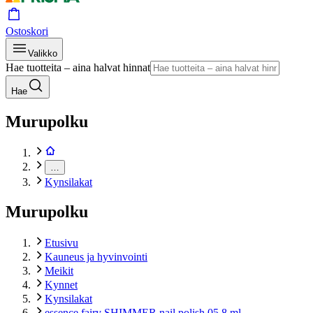
Ostoskori
Valikko
Hae tuotteita – aina halvat hinnat
Hae
Murupolku
…
Kynsilakat
Murupolku
Etusivu
Kauneus ja hyvinvointi
Meikit
Kynnet
Kynsilakat
essence fairy SHIMMER nail polish 05 8 ml