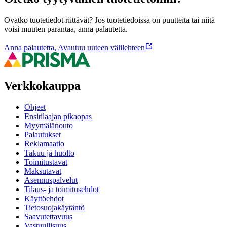
Ovatko tuotetiedot riittävät? Jos tuotetiedoissa on puutteita tai niitä
voisi muuten parantaa, anna palautetta.
Anna palautetta
,
Avautuu uuteen välilehteen
Verkkokauppa
Ohjeet
Ensitilaajan pikaopas
Myymälänouto
Palautukset
Reklamaatio
Takuu ja huolto
Toimitustavat
Maksutavat
Asennuspalvelut
Tilaus- ja toimitusehdot
Käyttöehdot
Tietosuojakäytäntö
Saavutettavuus
Vastuullisuus