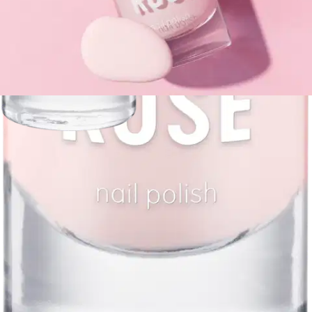
Verkkokaupan hinta
Hinta ja saatavuus voivat vaihdella myymälöittäin
Valittu väri:
03
03 Loppu varastosta
04 Loppu varastosta
05 Loppu varastosta
Valittu koko:
8 ML
8 ML
Loppu varastosta
Valitse toimitustapa
Nouto myymälästä
Toimitus
Ei saatavilla
Ei saatavilla