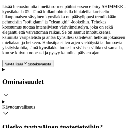
Lisää hienostunutta ilmettä sormenpäihisi essence fairy SHIMMER -
kynsilakalla 05. Tämä kullanhohtoisilla hiutaleilla koristeltu
liilanpunaisen sävyinen kynsilakka on pääsylippusi trendikkään
pehmeisiin ”soft glam” ja ”clean girl” -lookeihin. Tehokas
koostumus tuottaa intensiivisen väriviimeistelyn, joka on sekä
elegantti että vaivattoman raikas. Se on saanut innoituksensa
kauniista väripaletista ja antaa kynsillesi säteilevän hehkun jokaiseen
mielialaan ja hetkeen.
Halusitpa sitten arjen viehätystä tai lumoavia
yksityiskohtia, tämä kynsilakka tuo esiin sisäisen säihkeesi samalla,
kun se kuivuu nopeasti ja pysyy kauniina päivien ajan.
Näytä lisää
tuotekuvausta
Ominaisuudet
Käyttöturvallisuus
Oletko tyytyväinen tuotetietoihin?