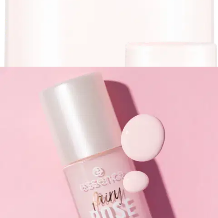
Essence
essence fairy SHIMMER nail
polish 05 8 ml
Alennettu hinta
2,12 €
265,00 €/l
Normaalihinta:
2,49 €
-14%