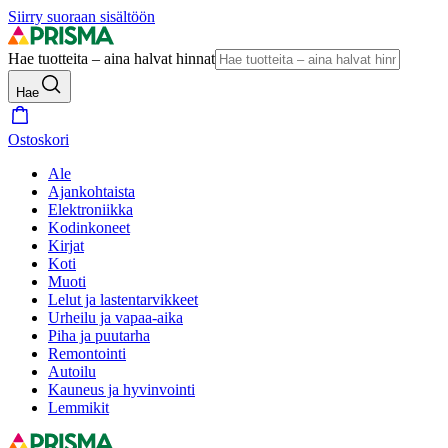
Siirry suoraan sisältöön
Hae tuotteita – aina halvat hinnat
Hae
Ostoskori
Ale
Ajankohtaista
Elektroniikka
Kodinkoneet
Kirjat
Koti
Muoti
Lelut ja lastentarvikkeet
Urheilu ja vapaa-aika
Piha ja puutarha
Remontointi
Autoilu
Kauneus ja hyvinvointi
Lemmikit