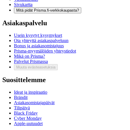
Sivukartta
Mitä pidät Prisma.fi-verkkokaupasta?
Asiakaspalvelu
Usein kysytyt kysymykset
Ota yhteyttä asiakaspalveluun
Bonus ja asiakasomistajuus
Prisma-myymälöiden yhteystiedot
Mikä on Prisma?
Palvelut Prismassa
Muuta evästeasetuksia
Suosittelemme
Ideat ja inspiraatio
Brändit
Asiakasomistajapäivät
Tilipäivä
Black Friday
Cyber Monday
Apple-uutuudet