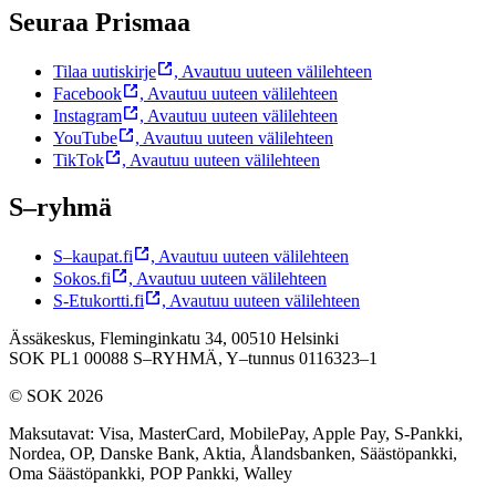
Seuraa Prismaa
Tilaa uutiskirje
,
Avautuu uuteen välilehteen
Facebook
,
Avautuu uuteen välilehteen
Instagram
,
Avautuu uuteen välilehteen
YouTube
,
Avautuu uuteen välilehteen
TikTok
,
Avautuu uuteen välilehteen
S–ryhmä
S–kaupat.fi
,
Avautuu uuteen välilehteen
Sokos.fi
,
Avautuu uuteen välilehteen
S-Etukortti.fi
,
Avautuu uuteen välilehteen
Ässäkeskus, Fleminginkatu 34, 00510 Helsinki
SOK PL1 00088 S–RYHMÄ,
Y–tunnus 0116323–1
© SOK 2026
Maksutavat
:
Visa, MasterCard, MobilePay, Apple Pay, S-Pankki,
Nordea, OP, Danske Bank, Aktia, Ålandsbanken, Säästöpankki,
Oma Säästöpankki, POP Pankki, Walley