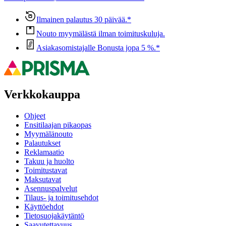
Ilmainen palautus 30 päivää.*
Nouto myymälästä ilman toimituskuluja.
Asiakasomistajalle Bonusta jopa 5 %.*
Verkkokauppa
Ohjeet
Ensitilaajan pikaopas
Myymälänouto
Palautukset
Reklamaatio
Takuu ja huolto
Toimitustavat
Maksutavat
Asennuspalvelut
Tilaus- ja toimitusehdot
Käyttöehdot
Tietosuojakäytäntö
Saavutettavuus