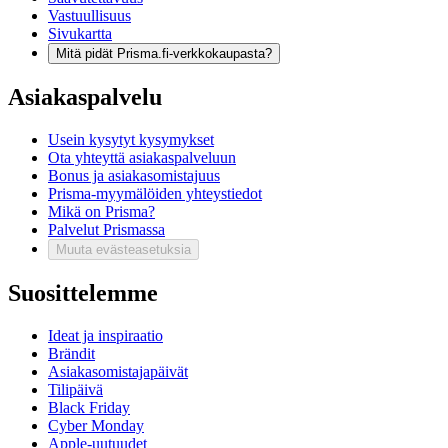
Vastuullisuus
Sivukartta
Mitä pidät Prisma.fi-verkkokaupasta?
Asiakaspalvelu
Usein kysytyt kysymykset
Ota yhteyttä asiakaspalveluun
Bonus ja asiakasomistajuus
Prisma-myymälöiden yhteystiedot
Mikä on Prisma?
Palvelut Prismassa
Muuta evästeasetuksia
Suosittelemme
Ideat ja inspiraatio
Brändit
Asiakasomistajapäivät
Tilipäivä
Black Friday
Cyber Monday
Apple-uutuudet