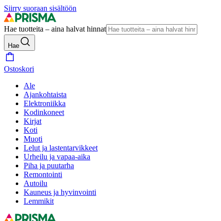
Siirry suoraan sisältöön
Hae tuotteita – aina halvat hinnat
Hae
Ostoskori
Ale
Ajankohtaista
Elektroniikka
Kodinkoneet
Kirjat
Koti
Muoti
Lelut ja lastentarvikkeet
Urheilu ja vapaa-aika
Piha ja puutarha
Remontointi
Autoilu
Kauneus ja hyvinvointi
Lemmikit