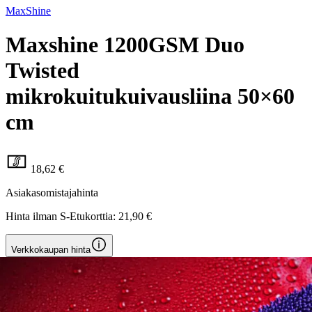
MaxShine
Maxshine 1200GSM Duo
Twisted
mikrokuitukuivausliina 50×60
cm
18,62 €
Asiakasomistajahinta
Hinta ilman S-Etukorttia:
21,90 €
Verkkokaupan hinta
Valitse toimitustapa
Nouto myymälästä
Toimitus
Ei saatavilla
Kotiin tai noutopisteeseen
Alk. 0 €