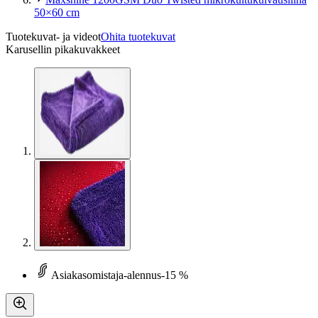
50×60 cm
Tuotekuvat- ja videot
Ohita tuotekuvat
Karusellin pikakuvakkeet
Asiakasomistaja-alennus
-15 %