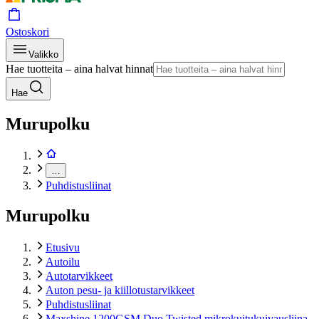
Ostoskori
Valikko
Hae tuotteita – aina halvat hinnat
Hae
Murupolku
…
Puhdistusliinat
Murupolku
Etusivu
Autoilu
Autotarvikkeet
Auton pesu- ja kiillotustarvikkeet
Puhdistusliinat
Maxshine 1200GSM Duo Twisted mikrokuitukuivausliina