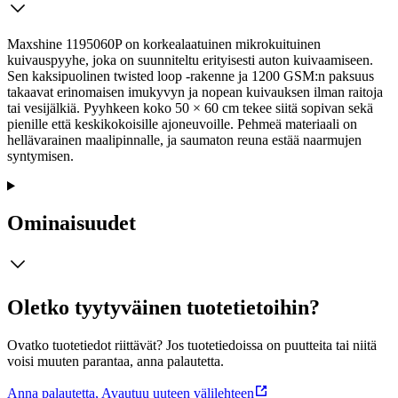
Maxshine 1195060P on korkealaatuinen mikrokuituinen
kuivauspyyhe, joka on suunniteltu erityisesti auton kuivaamiseen.
Sen kaksipuolinen twisted loop -rakenne ja 1200 GSM:n paksuus
takaavat erinomaisen imukyvyn ja nopean kuivauksen ilman raitoja
tai vesijälkiä. Pyyhkeen koko 50 × 60 cm tekee siitä sopivan sekä
pienille että keskikokoisille ajoneuvoille. Pehmeä materiaali on
hellävarainen maalipinnalle, ja saumaton reuna estää naarmujen
syntymisen.
Ominaisuudet
Oletko tyytyväinen tuotetietoihin?
Ovatko tuotetiedot riittävät? Jos tuotetiedoissa on puutteita tai niitä
voisi muuten parantaa, anna palautetta.
Anna palautetta
,
Avautuu uuteen välilehteen