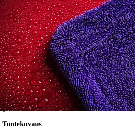
Ilmainen toimitus yli 100 €:n tilauksille
Postin pakettiautomaattiin tai
palvelupisteeseen!
Etu ei koske Suuri‑lisäpalvelulla toimitettavia tuotteita.
Tarkista myymäläsaatavuus
Ei saatavilla
Tuotekuvaus