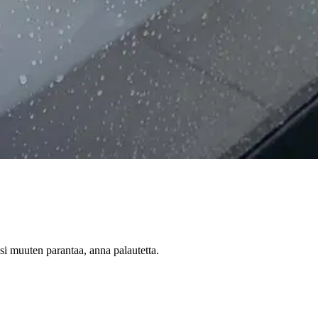
a tiheys on 1000 g/m². Sen molemminpuolinen pitkä nukka vetää lian j
la silkkireunuksella. Tämä pyyhe on erityisen tehokas veden imeytymise
oisi muuten parantaa, anna palautetta.