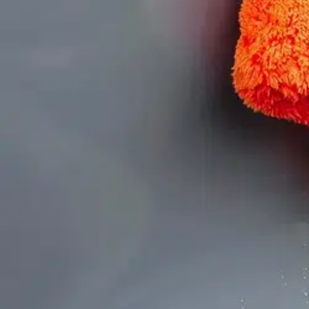
Verkkokaupan hinta
Valitse toimitustapa
Nouto myymälästä
Toimitus
Ei saatavilla
Kotiin tai noutopisteeseen
Alk. 0 €
Ilmainen toimitus yli 100 €:n tilauksille Po
Etu ei koske Suuri‑lisäpalvelulla toimitettavia tuotteita.
Tarkista myymäläsaatavuus
Ei saatavilla