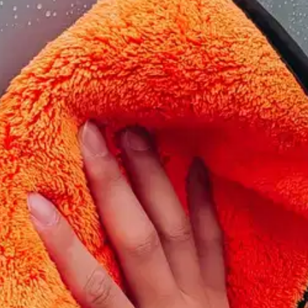
azy mikrokuitukuivausliina 40