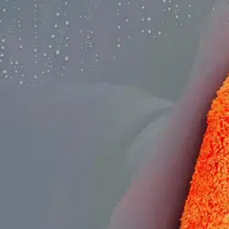
MaxShine
Maxshine 1000GSM Ultimate Cr
9,27 €
Asiakasomistajahinta
Hinta ilman S-Etukorttia:
10,90 €