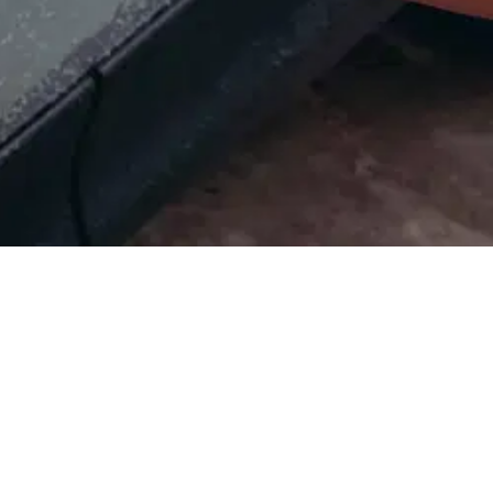
a pölyn pois pinnalta, estäen naarmujen ja pyörrejälkien
ssä ja sopii erinomaisesti auton kuivaamiseen ja kiillotusaineiden