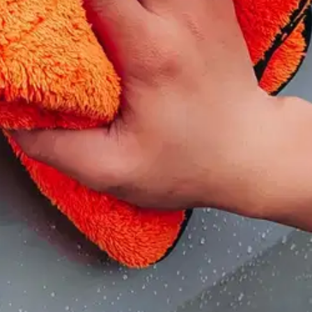
stin pakettiautomaattiin tai palvelupisteesee