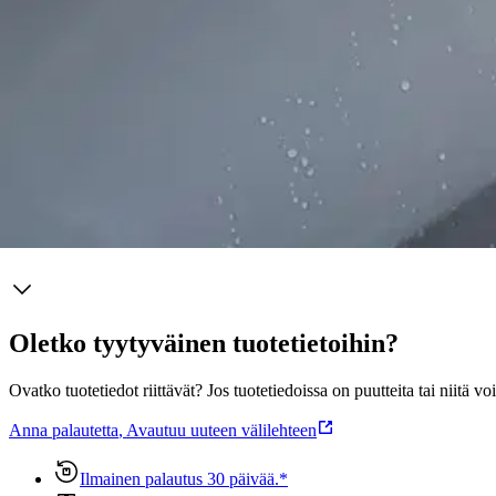
Tuotekuvaus
Maxshine 1064040O on erittäin paksu ja pehmeä mikrokuitupyyhe, jonk
syntymisen. Pyyhkeen koko on 40 × 40 cm, ja se on reunustettu mustal
poistamiseen.
Ominaisuudet
Oletko tyytyväinen tuotetietoihin?
Ovatko tuotetiedot riittävät? Jos tuotetiedoissa on puutteita tai niitä v
Anna palautetta
,
Avautuu uuteen välilehteen
Ilmainen palautus 30 päivää.*