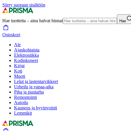
Siirry suoraan sisältöön
Hae tuotteita – aina halvat hinnat
Hae
Ostoskori
Ale
Ajankohtaista
Elektroniikka
Kodinkoneet
Kirjat
Koti
Muoti
Lelut ja lastentarvikkeet
Urheilu ja vapaa-aika
Piha ja puutarha
Remontointi
Autoilu
Kauneus ja hyvinvointi
Lemmikit