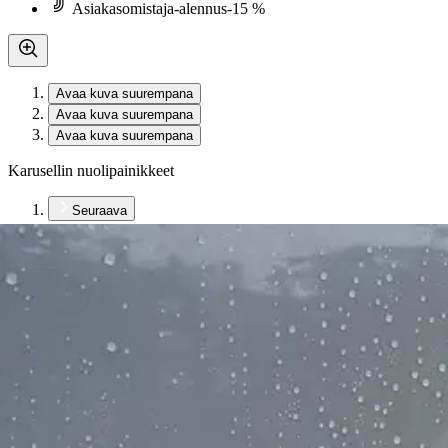
Asiakasomistaja-alennus
-15 %
Avaa kuva suurempana
Avaa kuva suurempana
Avaa kuva suurempana
Karusellin nuolipainikkeet
Seuraava
Karusellin pikakuvakkeet