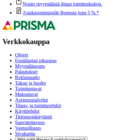
Nouto myymälästä ilman toimituskuluja.
Asiakasomistajalle Bonusta jopa 5 %.*
Verkkokauppa
Ohjeet
Ensitilaajan pikaopas
Myymälänouto
Palautukset
Reklamaatio
Takuu ja huolto
Toimitustavat
Maksutavat
Asennuspalvelut
Tilaus- ja toimitusehdot
Käyttöehdot
Tietosuojakäytäntö
Saavutettavuus
Vastuullisuus
Sivukartta
Mitä pidät Prisma.fi-verkkokaupasta?