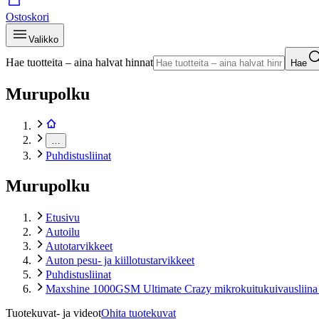
Ostoskori
Valikko
Hae tuotteita – aina halvat hinnat
Hae
Murupolku
…
Puhdistusliinat
Murupolku
Etusivu
Autoilu
Autotarvikkeet
Auton pesu- ja kiillotustarvikkeet
Puhdistusliinat
Maxshine 1000GSM Ultimate Crazy mikrokuitukuivausliin
Tuotekuvat- ja videot
Ohita tuotekuvat