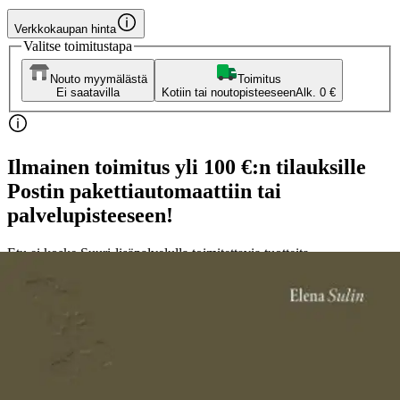
Verkkokaupan hinta
Valitse toimitustapa
Nouto myymälästä
Toimitus
Ei saatavilla
Kotiin tai noutopisteeseen
Alk. 0 €
Ilmainen toimitus yli 100 €:n tilauksille
Postin pakettiautomaattiin tai
palvelupisteeseen!
Etu ei koske Suuri‑lisäpalvelulla toimitettavia tuotteita.
Tarkista myymäläsaatavuus