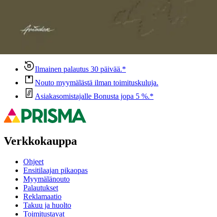
Oletko tyytyväinen tuotetietoihin?
Ovatko tuotetiedot riittävät? Jos tuotetiedoissa on puutteita tai niitä
voisi muuten parantaa, anna palautetta.
Anna palautetta
,
Avautuu uuteen välilehteen
Ilmainen palautus 30 päivää.*
Nouto myymälästä ilman toimituskuluja.
Asiakasomistajalle Bonusta jopa 5 %.*
Verkkokauppa
Ohjeet
Ensitilaajan pikaopas
Myymälänouto
Palautukset
Reklamaatio
Takuu ja huolto
Toimitustavat