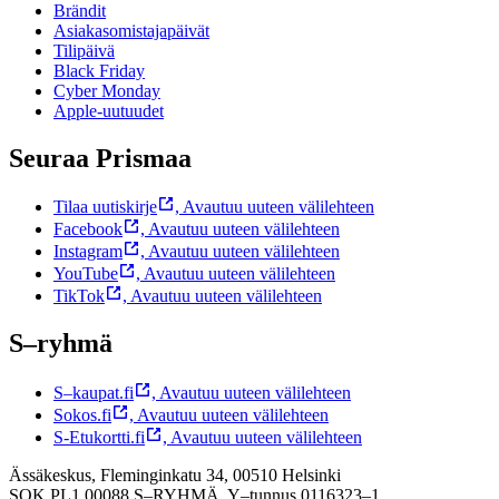
Brändit
Asiakasomistajapäivät
Tilipäivä
Black Friday
Cyber Monday
Apple-uutuudet
Seuraa Prismaa
Tilaa uutiskirje
,
Avautuu uuteen välilehteen
Facebook
,
Avautuu uuteen välilehteen
Instagram
,
Avautuu uuteen välilehteen
YouTube
,
Avautuu uuteen välilehteen
TikTok
,
Avautuu uuteen välilehteen
S–ryhmä
S–kaupat.fi
,
Avautuu uuteen välilehteen
Sokos.fi
,
Avautuu uuteen välilehteen
S-Etukortti.fi
,
Avautuu uuteen välilehteen
Ässäkeskus, Fleminginkatu 34, 00510 Helsinki
SOK PL1 00088 S–RYHMÄ,
Y–tunnus 0116323–1