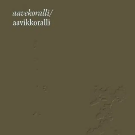
Ei saatavilla
Tuotekuvaus
Aavekoralli / aavikkoralli -runokokoelman päähenkilö ‘sinä' matkaa
muistoissaan kaukomaille, meren syvyyksiin ja vanhoihin
rakkauksiin. Teos käsittelee nykyhetkessä sukupuolen, lisääntymisen
ja seksuaalisuuden olemusta maailmassa, joka katoaa ympäriltä.
Kokoelma tarkastelee luonnon ja kulttuurin sekä toisaalta kesytetyn
ja villin välistä yhteyttä. Fragmentaarisen ilmaisun kautta runojen
väliin jää tilaa ja outoa avaruutta lukijan leijailtavaksi.
Ominaisuudet