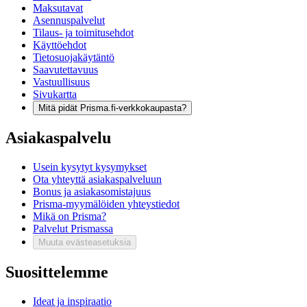
Maksutavat
Asennuspalvelut
Tilaus- ja toimitusehdot
Käyttöehdot
Tietosuojakäytäntö
Saavutettavuus
Vastuullisuus
Sivukartta
Mitä pidät Prisma.fi-verkkokaupasta?
Asiakaspalvelu
Usein kysytyt kysymykset
Ota yhteyttä asiakaspalveluun
Bonus ja asiakasomistajuus
Prisma-myymälöiden yhteystiedot
Mikä on Prisma?
Palvelut Prismassa
Muuta evästeasetuksia
Suosittelemme
Ideat ja inspiraatio