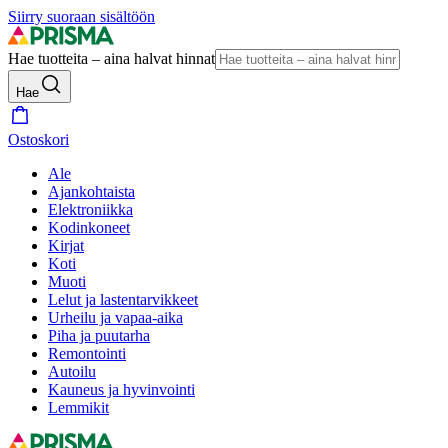
Siirry suoraan sisältöön
Hae tuotteita – aina halvat hinnat
Hae
Ostoskori
Ale
Ajankohtaista
Elektroniikka
Kodinkoneet
Kirjat
Koti
Muoti
Lelut ja lastentarvikkeet
Urheilu ja vapaa-aika
Piha ja puutarha
Remontointi
Autoilu
Kauneus ja hyvinvointi
Lemmikit