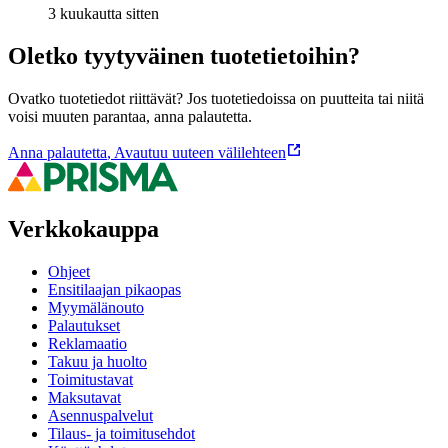
3 kuukautta sitten
Oletko tyytyväinen tuotetietoihin?
Ovatko tuotetiedot riittävät? Jos tuotetiedoissa on puutteita tai niitä
voisi muuten parantaa, anna palautetta.
Anna palautetta
,
Avautuu uuteen välilehteen
Verkkokauppa
Ohjeet
Ensitilaajan pikaopas
Myymälänouto
Palautukset
Reklamaatio
Takuu ja huolto
Toimitustavat
Maksutavat
Asennuspalvelut
Tilaus- ja toimitusehdot