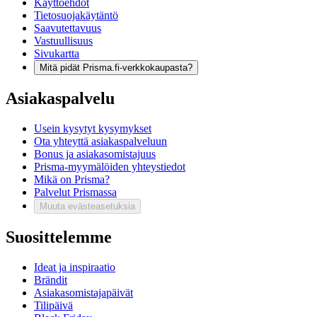
Käyttöehdot
Tietosuojakäytäntö
Saavutettavuus
Vastuullisuus
Sivukartta
Mitä pidät Prisma.fi-verkkokaupasta?
Asiakaspalvelu
Usein kysytyt kysymykset
Ota yhteyttä asiakaspalveluun
Bonus ja asiakasomistajuus
Prisma-myymälöiden yhteystiedot
Mikä on Prisma?
Palvelut Prismassa
Muuta evästeasetuksia
Suosittelemme
Ideat ja inspiraatio
Brändit
Asiakasomistajapäivät
Tilipäivä