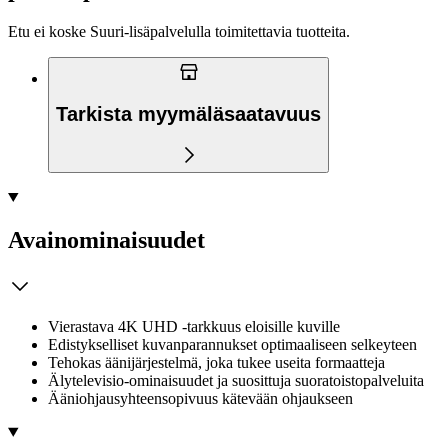
Etu ei koske Suuri‑lisäpalvelulla toimitettavia tuotteita.
Tarkista myymäläsaatavuus
Avainominaisuudet
Vierastava 4K UHD -tarkkuus eloisille kuville
Edistykselliset kuvanparannukset optimaaliseen selkeyteen
Tehokas äänijärjestelmä, joka tukee useita formaatteja
Älytelevisio-ominaisuudet ja suosittuja suoratoistopalveluita
Ääniohjausyhteensopivuus kätevään ohjaukseen