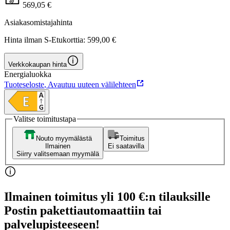
569,05 €
Asiakasomistajahinta
Hinta ilman S-Etukorttia:
599,00 €
Verkkokaupan hinta
Energialuokka
Tuoteseloste
,
Avautuu uuteen välilehteen
Valitse toimitustapa
Nouto myymälästä
Toimitus
Ilmainen
Ei saatavilla
Siirry valitsemaan myymälä
Ilmainen toimitus yli 100 €:n tilauksille
Postin pakettiautomaattiin tai
palvelupisteeseen!