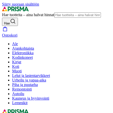
Siirry suoraan sisältöön
Hae tuotteita – aina halvat hinnat
Hae
Ostoskori
Ale
Ajankohtaista
Elektroniikka
Kodinkoneet
Kirjat
Koti
Muoti
Lelut ja lastentarvikkeet
Urheilu ja vapaa-aika
Piha ja puutarha
Remontointi
Autoilu
Kauneus ja hyvinvointi
Lemmikit