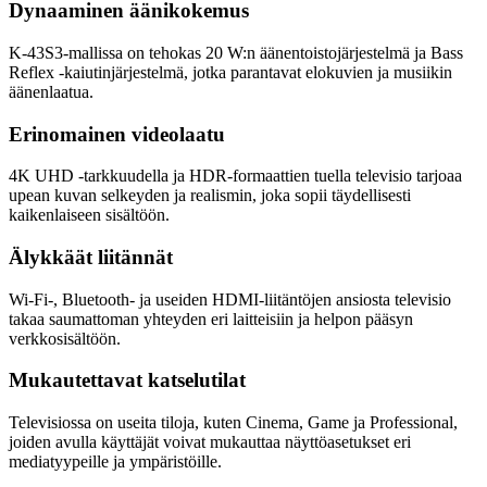
Dynaaminen äänikokemus
K-43S3-mallissa on tehokas 20 W:n äänentoistojärjestelmä ja Bass
Reflex -kaiutinjärjestelmä, jotka parantavat elokuvien ja musiikin
äänenlaatua.
Erinomainen videolaatu
4K UHD -tarkkuudella ja HDR-formaattien tuella televisio tarjoaa
upean kuvan selkeyden ja realismin, joka sopii täydellisesti
kaikenlaiseen sisältöön.
Älykkäät liitännät
Wi-Fi-, Bluetooth- ja useiden HDMI-liitäntöjen ansiosta televisio
takaa saumattoman yhteyden eri laitteisiin ja helpon pääsyn
verkkosisältöön.
Mukautettavat katselutilat
Televisiossa on useita tiloja, kuten Cinema, Game ja Professional,
joiden avulla käyttäjät voivat mukauttaa näyttöasetukset eri
mediatyypeille ja ympäristöille.