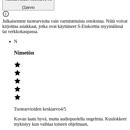
(1)
arvio
Julkaisemme tuotearvioita vain varmistetuista ostoksista. Niitä voivat
kirjoittaa asiakkaat, jotka ovat käyttäneet S-Etukorttia myymälässä
tai verkkokaupassa.
N
Nimetön
Tuotearvioiden keskiarvo
4
/5
Kuvan laatu hyvä, mutta audiopuolella ongelmia. Kuulokkeet
mykistyy kun vaihtaa toiseen ohjelmaan,