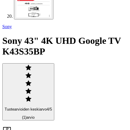
Sony
Sony 43" 4K UHD Google TV
K43S35BP
Tuotearvioiden keskiarvo
4
/5
(1)
arvio