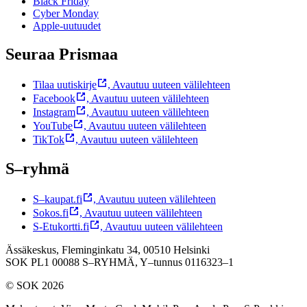
Black Friday
Cyber Monday
Apple-uutuudet
Seuraa Prismaa
Tilaa uutiskirje
,
Avautuu uuteen välilehteen
Facebook
,
Avautuu uuteen välilehteen
Instagram
,
Avautuu uuteen välilehteen
YouTube
,
Avautuu uuteen välilehteen
TikTok
,
Avautuu uuteen välilehteen
S–ryhmä
S–kaupat.fi
,
Avautuu uuteen välilehteen
Sokos.fi
,
Avautuu uuteen välilehteen
S-Etukortti.fi
,
Avautuu uuteen välilehteen
Ässäkeskus, Fleminginkatu 34, 00510 Helsinki
SOK PL1 00088 S–RYHMÄ,
Y–tunnus 0116323–1
© SOK 2026