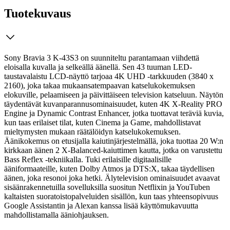
Tuotekuvaus
Sony Bravia 3 K-43S3 on suunniteltu parantamaan viihdettä
eloisalla kuvalla ja selkeällä äänellä. Sen 43 tuuman LED-
taustavalaistu LCD-näyttö tarjoaa 4K UHD -tarkkuuden (3840 x
2160), joka takaa mukaansatempaavan katselukokemuksen
elokuville, pelaamiseen ja päivittäiseen television katseluun.
Näytön
täydentävät kuvanparannusominaisuudet, kuten 4K X-Reality PRO
Engine ja Dynamic Contrast Enhancer, jotka tuottavat teräviä kuvia,
kun taas erilaiset tilat, kuten Cinema ja Game, mahdollistavat
mieltymysten mukaan räätälöidyn katselukokemuksen.
Äänikokemus on etusijalla kaiutinjärjestelmällä, joka tuottaa 20 W:n
kirkkaan äänen 2 X-Balanced-kaiuttimen kautta, jotka on varustettu
Bass Reflex -tekniikalla. Tuki erilaisille digitaalisille
ääniformaateille, kuten Dolby Atmos ja DTS:X, takaa täydellisen
äänen, joka resonoi joka hetki. Älytelevision ominaisuudet avaavat
sisäänrakennetuilla sovelluksilla suositun Netflixin ja YouTuben
kaltaisten suoratoistopalveluiden sisällön, kun taas yhteensopivuus
Google Assistantin ja Alexan kanssa lisää käyttömukavuutta
mahdollistamalla ääniohjauksen.