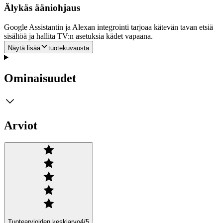
Älykäs ääniohjaus
Google Assistantin ja Alexan integrointi tarjoaa kätevän tavan etsiä
sisältöä ja hallita TV:n asetuksia kädet vapaana.
Näytä lisää
tuotekuvausta
Ominaisuudet
Arviot
Tuotearvioiden keskiarvo
4
/5