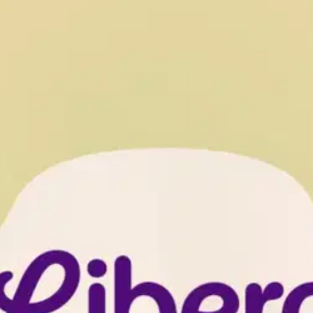
stin pakettiautomaattiin tai palvelupisteesee