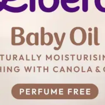
psi- ja kauraöljystä. Kosteuttaa, rauhoittaa ja pehmentää vauvan herkkä
. Asthma Allergy Nordicin suosittelema. Joutsenmerkitty ja dermatologis