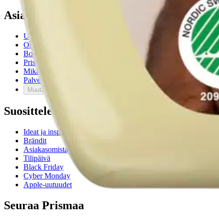
Asiakaspalvelu
Usein kysytyt kysymykset
Ota yhteyttä asiakaspalveluun
Bonus ja asiakasomistajuus
Prisma-myymälöiden yhteystiedot
Mikä on Prisma?
Palvelut Prismassa
Muuta evästeasetuksia
Suosittelemme
Ideat ja inspiraatio
Brändit
Asiakasomistajapäivät
Tilipäivä
Black Friday
Cyber Monday
Apple-uutuudet
Seuraa Prismaa