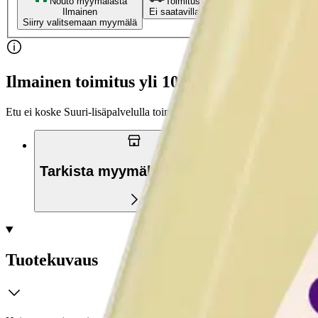
Nouto myymälästä
Toimitus
Ilmainen
Ei saatavilla
Siirry valitsemaan myymälä
Ilmainen toimitus yli 100 €:n tilauksille Po
Etu ei koske Suuri‑lisäpalvelulla toimitettavia tuotteita.
Tarkista myymäläsaatavuus
Tuotekuvaus