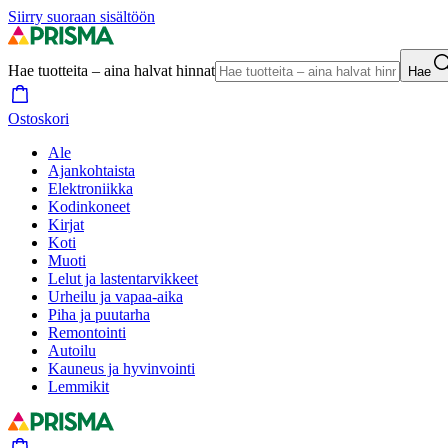
Siirry suoraan sisältöön
Hae tuotteita – aina halvat hinnat
Hae
Ostoskori
Ale
Ajankohtaista
Elektroniikka
Kodinkoneet
Kirjat
Koti
Muoti
Lelut ja lastentarvikkeet
Urheilu ja vapaa-aika
Piha ja puutarha
Remontointi
Autoilu
Kauneus ja hyvinvointi
Lemmikit