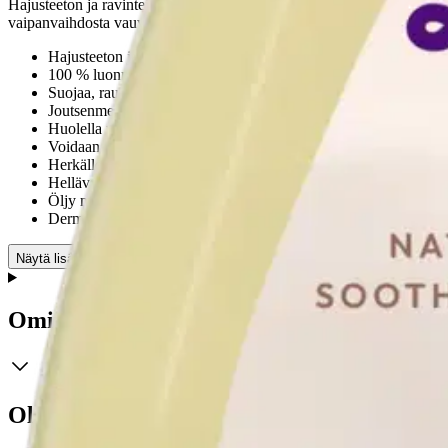
Hajusteeton ja ravinteikas vauvaöljy on valmistettu pohjoismaisesta ra
vaipanvaihdosta vauvan hierontaan ja helpottamaan karstan poistamista
Hajusteeton ja ravinteikas vauvaöljy
100 % luonnollisia raaka-aineita
Suojaa, rauhoittaa ja kosteuttaa ihoa.
Joutsenmerkitty & Asthma Allergy Nordicin suosittelema
Huolella valitut ainesosat sisältävät rapsi- ja kauraöljyä
Voidaan käyttää vastasyntyneille
Herkälle iholle
Hellävarainen
Öljy moniin tilanteisiin
Dermatologisesti testattu
Näytä lisää
tuotekuvausta
Ominaisuudet
Oletko tyytyväinen tuotetietoihin?