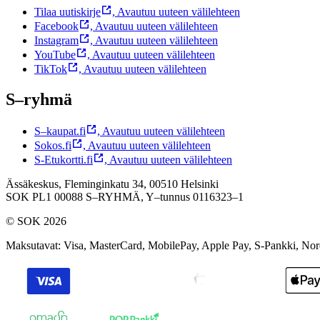
Tilaa uutiskirje
,
Avautuu uuteen välilehteen
Facebook
,
Avautuu uuteen välilehteen
Instagram
,
Avautuu uuteen välilehteen
YouTube
,
Avautuu uuteen välilehteen
TikTok
,
Avautuu uuteen välilehteen
S–ryhmä
S–kaupat.fi
,
Avautuu uuteen välilehteen
Sokos.fi
,
Avautuu uuteen välilehteen
S-Etukortti.fi
,
Avautuu uuteen välilehteen
Ässäkeskus, Fleminginkatu 34, 00510 Helsinki
SOK PL1 00088 S–RYHMÄ,
Y–tunnus 0116323–1
© SOK 2026
Maksutavat
:
Visa, MasterCard, MobilePay, Apple Pay, S-Pankki, No