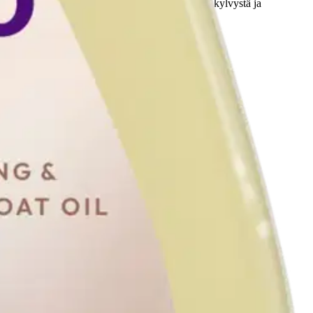
ä ihoa. Vauvaöljyllä on monia käyttötarkoituksia kylvystä ja
esti testattu.