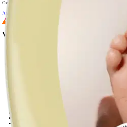
Ovatko tuotetiedot riittävät? Jos tuotetiedoissa on puutteita tai niitä v
Anna palautetta
,
Avautuu uuteen välilehteen
Verkkokauppa
Ohjeet
Ensitilaajan pikaopas
Myymälänouto
Palautukset
Reklamaatio
Takuu ja huolto
Toimitustavat
Maksutavat
Asennuspalvelut
Tilaus- ja toimitusehdot
Käyttöehdot
Tietosuojakäytäntö
Saavutettavuus
Vastuullisuus
Sivukartta
Mitä pidät Prisma.fi-verkkokaupasta?