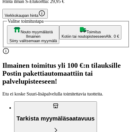
Hinta ilman S-Etukorttia:
29,95 €
Verkkokaupan hinta
Valitse toimitustapa
Nouto myymälästä
Toimitus
Ilmainen
Kotiin tai noutopisteeseen
Alk. 0 €
Siirry valitsemaan myymälä
Ilmainen toimitus yli 100 €:n tilauksille
Postin pakettiautomaattiin tai
palvelupisteeseen!
Etu ei koske Suuri‑lisäpalvelulla toimitettavia tuotteita.
Tarkista myymäläsaatavuus