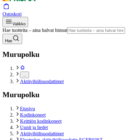
Ostoskori
Valikko
Hae tuotteita – aina halvat hinnat
Hae
Murupolku
…
Aktiivihiilisuodattimet
Murupolku
Etusivu
Kodinkoneet
Keittiön kodinkoneet
Uunit ja liedet
Aktiivihiilisuodattimet
Electrolux aktiivihiilisuodatin ECFB03ST