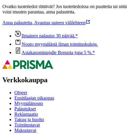
Ovatko tuotetiedot riittävät? Jos tuotetiedoissa on puutteita tai niitä
voisi muuten parantaa, anna palautetta.
Anna palautetta
,
Avautuu uuteen välilehteen
Ilmainen palautus 30 päivää.*
Nouto myymälästä ilman toimituskuluja.
Asiakasomistajalle Bonusta jopa 5 %.*
Verkkokauppa
Ohjeet
Ensitilaajan pikaopas
Myymälänouto
Palautukset
Reklamaatio
Takuu ja huolto
Toimitustavat
Maksutavat