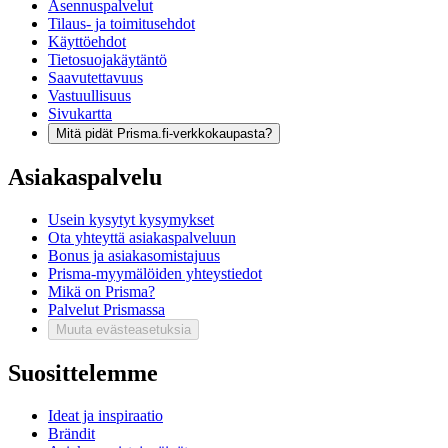
Asennuspalvelut
Tilaus- ja toimitusehdot
Käyttöehdot
Tietosuojakäytäntö
Saavutettavuus
Vastuullisuus
Sivukartta
Mitä pidät Prisma.fi-verkkokaupasta?
Asiakaspalvelu
Usein kysytyt kysymykset
Ota yhteyttä asiakaspalveluun
Bonus ja asiakasomistajuus
Prisma-myymälöiden yhteystiedot
Mikä on Prisma?
Palvelut Prismassa
Muuta evästeasetuksia
Suosittelemme
Ideat ja inspiraatio
Brändit