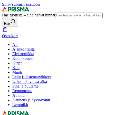
Siirry suoraan sisältöön
Hae tuotteita – aina halvat hinnat
Hae
Ostoskori
Ale
Ajankohtaista
Elektroniikka
Kodinkoneet
Kirjat
Koti
Muoti
Lelut ja lastentarvikkeet
Urheilu ja vapaa-aika
Piha ja puutarha
Remontointi
Autoilu
Kauneus ja hyvinvointi
Lemmikit