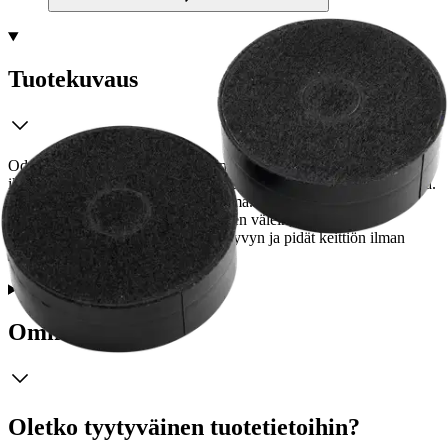
Tuotekuvaus
OdourClean Standard hiilisuodatin vähentää tehokkaasti ilmaan
ikävästi leijumaan jääviä hajuja omia suosikkiruokia valmistettaessa.
Tuloksena on raikkaampi keittiön ilma.Vaihtamalla OdourClean
Standard hiilisuodatin 4–6 kuukauden välein, varmistat
liesituulettimen tehokkaan suorituskyvyn ja pidät keittiön ilman
raikkaana pidempään.
Ominaisuudet
Oletko tyytyväinen tuotetietoihin?