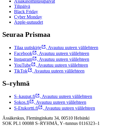
Asiakasomistajapäivät
Tilipäivä
Black Friday
Cyber Monday
Apple-uutuudet
Seuraa Prismaa
Tilaa uutiskirje
,
Avautuu uuteen välilehteen
Facebook
,
Avautuu uuteen välilehteen
Instagram
,
Avautuu uuteen välilehteen
YouTube
,
Avautuu uuteen välilehteen
TikTok
,
Avautuu uuteen välilehteen
S–ryhmä
S–kaupat.fi
,
Avautuu uuteen välilehteen
Sokos.fi
,
Avautuu uuteen välilehteen
S-Etukortti.fi
,
Avautuu uuteen välilehteen
Ässäkeskus, Fleminginkatu 34, 00510 Helsinki
SOK PL1 00088 S–RYHMÄ,
Y–tunnus 0116323–1