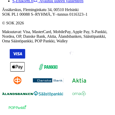
S-Etukortti.fi
,
Avautuu uuteen välilehteen
Ässäkeskus, Fleminginkatu 34, 00510 Helsinki
SOK PL1 00088 S–RYHMÄ,
Y–tunnus 0116323–1
© SOK 2026
Maksutavat
:
Visa, MasterCard, MobilePay, Apple Pay, S-Pankki,
Nordea, OP, Danske Bank, Aktia, Ålandsbanken, Säästöpankki,
Oma Säästöpankki, POP Pankki, Walley