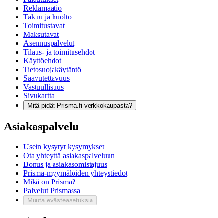
Reklamaatio
Takuu ja huolto
Toimitustavat
Maksutavat
Asennuspalvelut
Tilaus- ja toimitusehdot
Käyttöehdot
Tietosuojakäytäntö
Saavutettavuus
Vastuullisuus
Sivukartta
Mitä pidät Prisma.fi-verkkokaupasta?
Asiakaspalvelu
Usein kysytyt kysymykset
Ota yhteyttä asiakaspalveluun
Bonus ja asiakasomistajuus
Prisma-myymälöiden yhteystiedot
Mikä on Prisma?
Palvelut Prismassa
Muuta evästeasetuksia