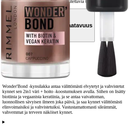
Etu ei koske Suuri‑lisäpalvelulla toimitettavia tuotteita.
Tarkista myymäläsaatavuus
Tuotekuvaus
Wonder'Bond -kynsilakka antaa välittömästi elvytetyt ja vahvistetut
kynnet sen 2in1 väri + hoito -koostumuksen avulla. Siihen on lisätty
biotiinia ja vegaanista keratiinia, ja se antaa vaivattoman,
luonnollisen sävyisen ilmeen joka päivä, ja saa kynnet välittömästi
elinvoimaisiksi ja vahvistetuiksi. Vastustamattomasti sileämmät,
vahvemmat ja terveen näköiset kynnet.