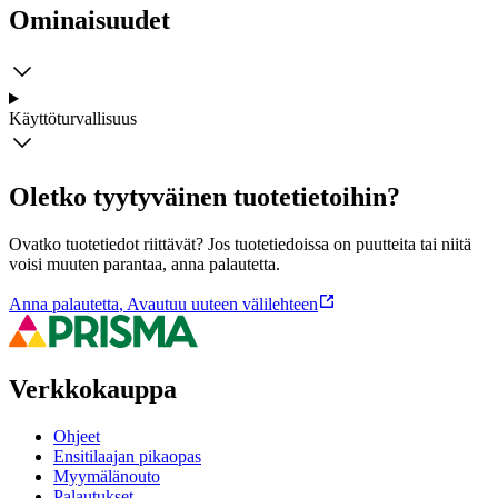
Ominaisuudet
Käyttöturvallisuus
Oletko tyytyväinen tuotetietoihin?
Ovatko tuotetiedot riittävät? Jos tuotetiedoissa on puutteita tai niitä
voisi muuten parantaa, anna palautetta.
Anna palautetta
,
Avautuu uuteen välilehteen
Verkkokauppa
Ohjeet
Ensitilaajan pikaopas
Myymälänouto
Palautukset