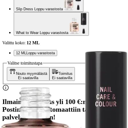
Slip Dress Loppu varastosta
What to Wear Loppu varastosta
Valittu koko:
12 ML
12 ML
Loppu varastosta
Valitse toimitustapa
Nouto myymälästä
Toimitus
Ei saatavilla
Ei saatavilla
Ilmainen toimitus yli 100 €:n tilauksille
Postin pakettiautomaattiin tai
palvelupisteeseen!