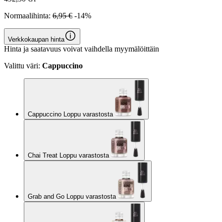
Normaalihinta:
6,95 €
-14%
Verkkokaupan hinta
Hinta ja saatavuus voivat vaihdella myymälöittäin
Valittu väri:
Cappuccino
Cappuccino Loppu varastosta
Chai Treat Loppu varastosta
Grab and Go Loppu varastosta