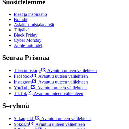
Suosittelemme
Ideat ja inspiraatio
Brändit
Asiakasomistajapäivät
Tilipäivä
Black Friday
Cyber Monday
Apple-uutuudet
Seuraa Prismaa
Tilaa uutiskirje
,
Avautuu uuteen välilehteen
Facebook
,
Avautuu uuteen välilehteen
Instagram
,
Avautuu uuteen välilehteen
YouTube
,
Avautuu uuteen välilehteen
TikTok
,
Avautuu uuteen välilehteen
S–ryhmä
S–kaupat.fi
,
Avautuu uuteen välilehteen
Sokos.fi
,
Avautuu uuteen välilehteen