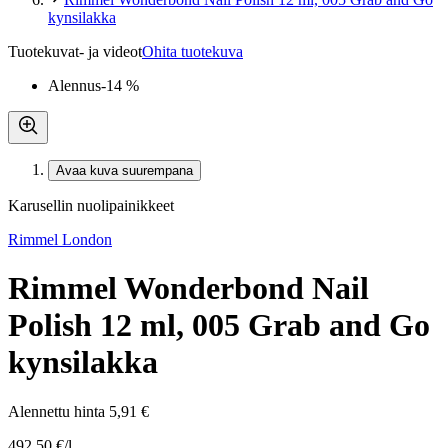
kynsilakka
Tuotekuvat- ja videot
Ohita tuotekuva
Alennus
-14 %
Avaa kuva suurempana
Karusellin nuolipainikkeet
Rimmel London
Rimmel Wonderbond Nail
Polish 12 ml, 005 Grab and Go
kynsilakka
Alennettu hinta
5,91 €
492,50 €/l