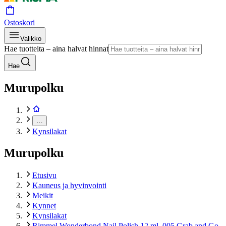
Ostoskori
Valikko
Hae tuotteita – aina halvat hinnat
Hae
Murupolku
…
Kynsilakat
Murupolku
Etusivu
Kauneus ja hyvinvointi
Meikit
Kynnet
Kynsilakat
Rimmel Wonderbond Nail Polish 12 ml, 005 Grab and Go