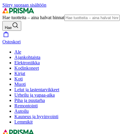
Siirry suoraan sisältöön
Hae tuotteita – aina halvat hinnat
Hae
Ostoskori
Ale
Ajankohtaista
Elektroniikka
Kodinkoneet
Kirjat
Koti
Muoti
Lelut ja lastentarvikkeet
Urheilu ja vapaa-aika
Piha ja puutarha
Remontointi
Autoilu
Kauneus ja hyvinvointi
Lemmikit