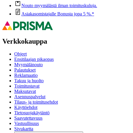
Nouto myymälästä ilman toimituskuluja.
Asiakasomistajalle Bonusta jopa 5 %.*
Verkkokauppa
Ohjeet
Ensitilaajan pikaopas
Myymälänouto
Palautukset
Reklamaatio
Takuu ja huolto
Toimitustavat
Maksutavat
Asennuspalvelut
Tilaus- ja toimitusehdot
Käyttöehdot
Tietosuojakäytäntö
Saavutettavuus
Vastuullisuus
Sivukartta