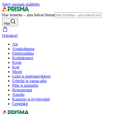
Siirry suoraan sisältöön
Hae tuotteita – aina halvat hinnat
Hae
Ostoskori
Ale
Ajankohtaista
Elektroniikka
Kodinkoneet
Kirjat
Koti
Muoti
Lelut ja lastentarvikkeet
Urheilu ja vapaa-aika
Piha ja puutarha
Remontointi
Autoilu
Kauneus ja hyvinvointi
Lemmikit