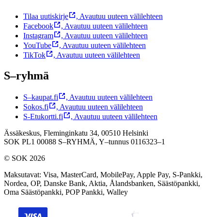
Tilaa uutiskirje
,
Avautuu uuteen välilehteen
Facebook
,
Avautuu uuteen välilehteen
Instagram
,
Avautuu uuteen välilehteen
YouTube
,
Avautuu uuteen välilehteen
TikTok
,
Avautuu uuteen välilehteen
S–ryhmä
S–kaupat.fi
,
Avautuu uuteen välilehteen
Sokos.fi
,
Avautuu uuteen välilehteen
S-Etukortti.fi
,
Avautuu uuteen välilehteen
Ässäkeskus, Fleminginkatu 34, 00510 Helsinki
SOK PL1 00088 S–RYHMÄ,
Y–tunnus 0116323–1
© SOK 2026
Maksutavat
:
Visa, MasterCard, MobilePay, Apple Pay, S-Pankki,
Nordea, OP, Danske Bank, Aktia, Ålandsbanken, Säästöpankki,
Oma Säästöpankki, POP Pankki, Walley