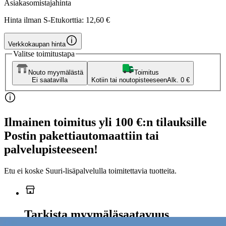
Asiakasomistajahinta
Hinta ilman S-Etukorttia:
12,60 €
Verkkokaupan hinta
Valitse toimitustapa
Nouto myymälästä
Toimitus
Ei saatavilla
Kotiin tai noutopisteeseen
Alk. 0 €
Ilmainen toimitus yli 100 €:n tilauksille
Postin pakettiautomaattiin tai
palvelupisteeseen!
Etu ei koske Suuri‑lisäpalvelulla toimitettavia tuotteita.
Tarkista myymäläsaatavuus