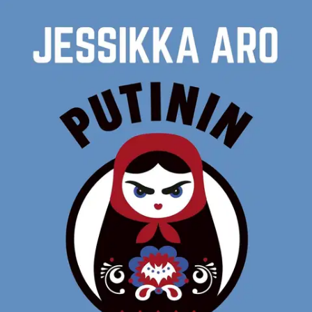
Ei saatavilla
Tuotekuvaus
Hengästyttävä matka Putinin hybridisodankäynnin ytimeen. Jessikka
Aron uusi tietokirja Kremlin sodasta länsimaita vastaan esittelee
Putinin tiedustelupalvelujen salaiset operaatiot yksityiskohtaisesti.
Venäjä uhkaa Länttä kolmannella maailmansodalla, vaikka se on
käynyt sitä jo vuosia. Aseinaan Kreml käyttää kaaosagentteja,
peiteoperaatioita, vihapuhetta levittäviä valepappeja, vankilasta
värvättyjä hakkereita ja ihmisten hyväuskoisuutta.
Kirja vie lukijan
hengästyttävälle matkalle Helsingin hovioikeuden aulasta Tallinnan
kohutulle pronssisoturipatsaalle ja Venäjän tiedustelupalveluihin
kytkeytyvästä mediakeskuksesta Berliinissä Länsi-Afrikassa
toimineeseen venäläiseen trollitehtaaseen. Aron edellinen teos,
Putinin trollit, on ollut kansainvälinen menestys. Se on ilmestynyt jo
yli 15 maassa. Jessikka Aro (s. 1980) on ammattiliitto Tehyn