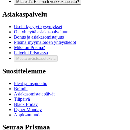
Mitä pidät Prisma.fi-verkkokaupasta?
Asiakaspalvelu
Usein kysytyt kysymykset
Ota yhteyttä asiakaspalveluun
Bonus ja asiakasomistajuus
Prisma-myymälöiden yhteystiedot
Mikä on Prisma?
Palvelut Prismassa
Muuta evästeasetuksia
Suosittelemme
Ideat ja inspiraatio
Brändit
Asiakasomistajapäivät
Tilipäivä
Black Friday
Cyber Monday
Apple-uutuudet
Seuraa Prismaa