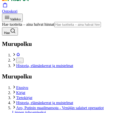
Ostoskori
Valikko
Hae tuotteita – aina halvat hinnat
Hae
Murupolku
…
Historia, elämänkerrat ja muistelmat
Murupolku
Etusivu
Kirjat
Tietokirjat
Historia, elämänkerrat ja muistelmat
Aro, Putinin maailmansota - Venäjän salaiset operaatiot
Lännen tuhoamiseksi