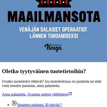
viestintäjohtajana ja entinen Yleisradion toimittaja. Venäjän
informaatiovaikuttamiseen erikoistunut Aro sai artikkelistaan
”Venäjän trollit Suomessa” Bonnierin suuren journalistipalkinnon
vuonna 2016. Hänen maailmallakin hyvin menestynyttä
tietokirjaansa Putinin trollit (2019) on myyty Suomessa yli 40 000
kappaletta.
Näytä lisää
tuotekuvausta
Ominaisuudet
Oletko tyytyväinen tuotetietoihin?
Ovatko tuotetiedot riittävät? Jos tuotetiedoissa on puutteita tai niitä
voisi muuten parantaa, anna palautetta.
Anna palautetta
,
Avautuu uuteen välilehteen
Ilmainen palautus 30 päivää.*