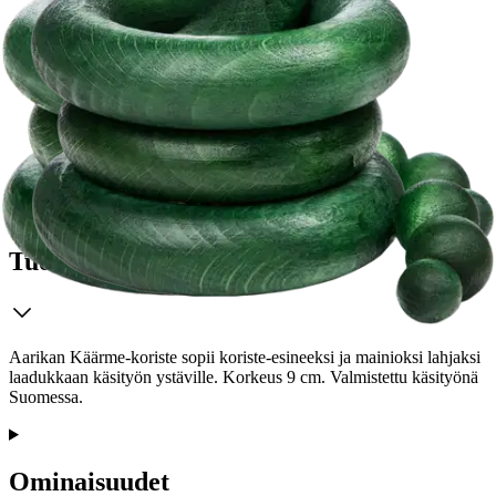
Etu ei koske Suuri‑lisäpalvelulla toimitettavia tuotteita.
Tarkista myymäläsaatavuus
Tuotekuvaus
Aarikan Käärme-koriste sopii koriste-esineeksi ja mainioksi lahjaksi
laadukkaan käsityön ystäville. Korkeus 9 cm. Valmistettu käsityönä
Suomessa.
Ominaisuudet