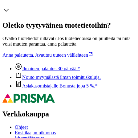
Oletko tyytyväinen tuotetietoihin?
Ovatko tuotetiedot riittävät? Jos tuotetiedoissa on puutteita tai niitä
voisi muuten parantaa, anna palautetta.
Anna palautetta
,
Avautuu uuteen välilehteen
Ilmainen palautus 30 päivää.*
Nouto myymälästä ilman toimituskuluja.
Asiakasomistajalle Bonusta jopa 5 %.*
Verkkokauppa
Ohjeet
Ensitilaajan pikaopas