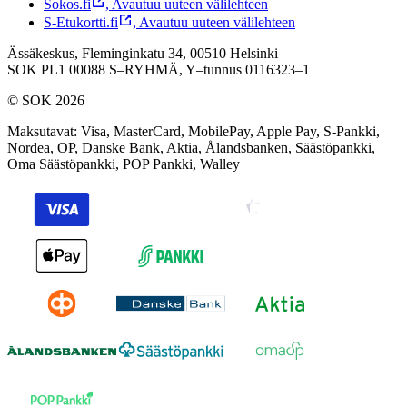
Sokos.fi
,
Avautuu uuteen välilehteen
S-Etukortti.fi
,
Avautuu uuteen välilehteen
Ässäkeskus, Fleminginkatu 34, 00510 Helsinki
SOK PL1 00088 S–RYHMÄ,
Y–tunnus 0116323–1
© SOK 2026
Maksutavat
:
Visa, MasterCard, MobilePay, Apple Pay, S-Pankki,
Nordea, OP, Danske Bank, Aktia, Ålandsbanken, Säästöpankki,
Oma Säästöpankki, POP Pankki, Walley