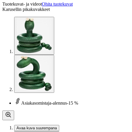
Tuotekuvat- ja videot
Ohita tuotekuvat
Karusellin pikakuvakkeet
Asiakasomistaja-alennus
-15 %
Avaa kuva suurempana