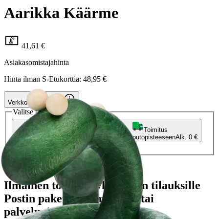
Aarikka Käärme
41,61 €
Asiakasomistajahinta
Hinta ilman S-Etukorttia:
48,95 €
Verkkokaupan hinta
Valitse toimitustapa
Nouto myymälästä
Toimitus
Ilmainen
Kotiin tai noutopisteeseen
Alk. 0 €
Siirry valitsemaan myymälä
Ilmainen toimitus yli 100 €:n tilauksille
Postin pakettiautomaattiin tai
palvelupisteeseen!