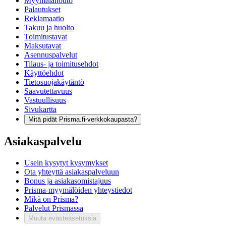
Myymälänouto
Palautukset
Reklamaatio
Takuu ja huolto
Toimitustavat
Maksutavat
Asennuspalvelut
Tilaus- ja toimitusehdot
Käyttöehdot
Tietosuojakäytäntö
Saavutettavuus
Vastuullisuus
Sivukartta
Mitä pidät Prisma.fi-verkkokaupasta?
Asiakaspalvelu
Usein kysytyt kysymykset
Ota yhteyttä asiakaspalveluun
Bonus ja asiakasomistajuus
Prisma-myymälöiden yhteystiedot
Mikä on Prisma?
Palvelut Prismassa
Muuta evästeasetuksia