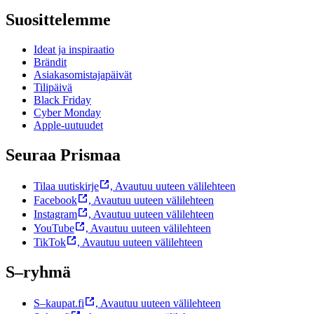
Suosittelemme
Ideat ja inspiraatio
Brändit
Asiakasomistajapäivät
Tilipäivä
Black Friday
Cyber Monday
Apple-uutuudet
Seuraa Prismaa
Tilaa uutiskirje
,
Avautuu uuteen välilehteen
Facebook
,
Avautuu uuteen välilehteen
Instagram
,
Avautuu uuteen välilehteen
YouTube
,
Avautuu uuteen välilehteen
TikTok
,
Avautuu uuteen välilehteen
S–ryhmä
S–kaupat.fi
,
Avautuu uuteen välilehteen