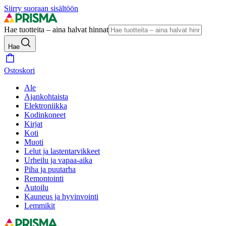
Siirry suoraan sisältöön
Hae tuotteita – aina halvat hinnat
Hae
Ostoskori
Ale
Ajankohtaista
Elektroniikka
Kodinkoneet
Kirjat
Koti
Muoti
Lelut ja lastentarvikkeet
Urheilu ja vapaa-aika
Piha ja puutarha
Remontointi
Autoilu
Kauneus ja hyvinvointi
Lemmikit