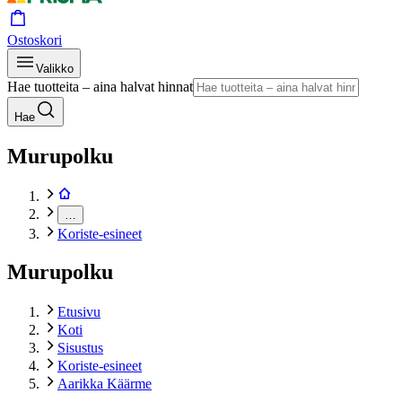
Ostoskori
Valikko
Hae tuotteita – aina halvat hinnat
Hae
Murupolku
…
Koriste-esineet
Murupolku
Etusivu
Koti
Sisustus
Koriste-esineet
Aarikka Käärme