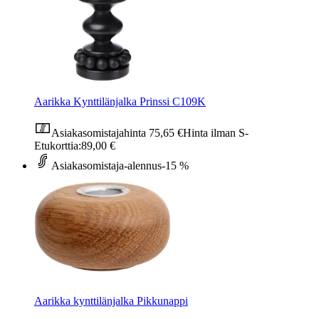
Aarikka Kynttilänjalka Prinssi C109K
Asiakasomistajahinta
75,65 €
Hinta ilman S-
Etukorttia:
89,00 €
Asiakasomistaja-alennus
-15 %
Aarikka kynttilänjalka Pikkunappi