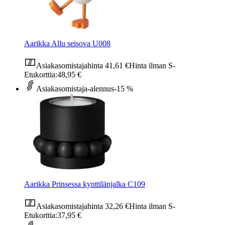
Aarikka Allu seisova U008
Asiakasomistajahinta
41,61 €
Hinta ilman S-
Etukorttia:
48,95 €
Asiakasomistaja-alennus
-15 %
Aarikka Prinsessa kynttilänjalka C109
Asiakasomistajahinta
32,26 €
Hinta ilman S-
Etukorttia:
37,95 €