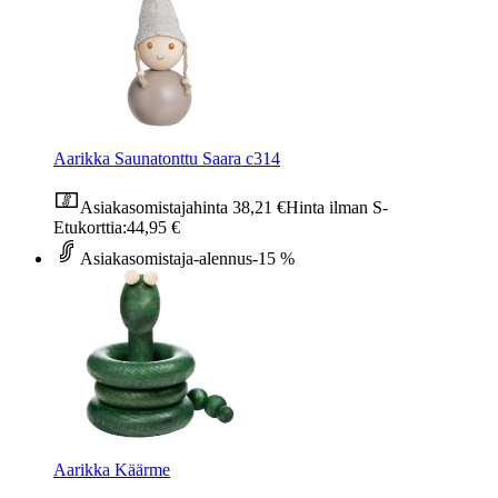
Aarikka Saunatonttu Saara c314
Asiakasomistajahinta
38,21 €
Hinta ilman S-
Etukorttia:
44,95 €
Asiakasomistaja-alennus
-15 %
Aarikka Käärme