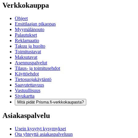
Verkkokauppa
Ohjeet
Ensitilaajan pikaopas
Myymälänouto
Palautukset
Reklamaatio
Takuu ja huolto
Toimitustavat
Maksutavat
Asennuspalvelut
Tilaus- ja toimitusehdot
Käyttöehdot
Tietosuojakäytäntö
Saavutettavuus
Vastuullisuus
Sivukartta
Mitä pidät Prisma.fi-verkkokaupasta?
Asiakaspalvelu
Usein kysytyt kysymykset
Ota yhteyttä asiakaspalveluun