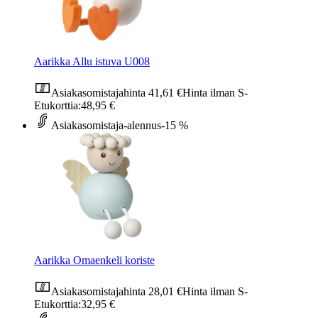
Aarikka Allu istuva U008
Asiakasomistajahinta
41,61 €
Hinta ilman S-
Etukorttia:
48,95 €
Asiakasomistaja-alennus
-15 %
Aarikka Omaenkeli koriste
Asiakasomistajahinta
28,01 €
Hinta ilman S-
Etukorttia:
32,95 €