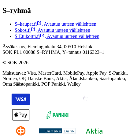
S–ryhmä
S–kaupat.fi
,
Avautuu uuteen välilehteen
Sokos.fi
,
Avautuu uuteen välilehteen
S-Etukortti.fi
,
Avautuu uuteen välilehteen
Ässäkeskus, Fleminginkatu 34, 00510 Helsinki
SOK PL1 00088 S–RYHMÄ,
Y–tunnus 0116323–1
© SOK 2026
Maksutavat
:
Visa, MasterCard, MobilePay, Apple Pay, S-Pankki,
Nordea, OP, Danske Bank, Aktia, Ålandsbanken, Säästöpankki,
Oma Säästöpankki, POP Pankki, Walley