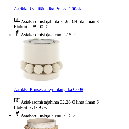
Aarikka kynttilänjalka Prinssi C008K
Asiakasomistajahinta
75,65 €
Hinta ilman S-
Etukorttia:
89,00 €
Asiakasomistaja-alennus
-15 %
Aarikka Prinsessa kynttilänjalka C008
Asiakasomistajahinta
32,26 €
Hinta ilman S-
Etukorttia:
37,95 €
Asiakasomistaja-alennus
-15 %