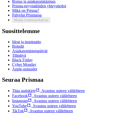
Bonus ja asiakasomistajuus
Prisma-myymälöiden yhteystiedot
Mikä on Prisma?
Palvelut Prismassa
Muuta evästeasetuksia
Suosittelemme
Ideat ja inspiraatio
Brändit
Asiakasomistajapäivät
Tilipäivä
Black Friday
Cyber Monday
Apple-uutuudet
Seuraa Prismaa
Tilaa uutiskirje
,
Avautuu uuteen välilehteen
Facebook
,
Avautuu uuteen välilehteen
Instagram
,
Avautuu uuteen välilehteen
YouTube
,
Avautuu uuteen välilehteen
TikTok
,
Avautuu uuteen välilehteen