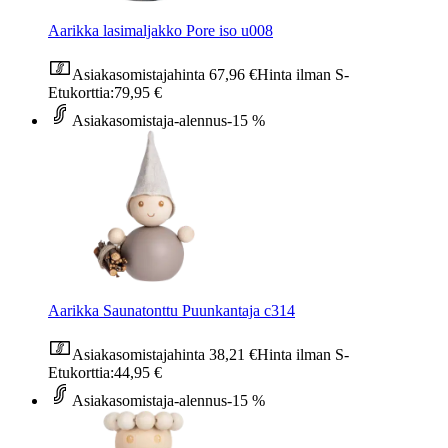
Aarikka lasimaljakko Pore iso u008
Asiakasomistajahinta
67,96 €
Hinta ilman S-
Etukorttia:
79,95 €
Asiakasomistaja-alennus
-15 %
Aarikka Saunatonttu Puunkantaja c314
Asiakasomistajahinta
38,21 €
Hinta ilman S-
Etukorttia:
44,95 €
Asiakasomistaja-alennus
-15 %