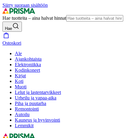
Siirry suoraan sisältöön
Hae tuotteita – aina halvat hinnat
Hae
Ostoskori
Ale
Ajankohtaista
Elektroniikka
Kodinkoneet
Kirjat
Koti
Muoti
Lelut ja lastentarvikkeet
Urheilu ja vapaa-aika
Piha ja puutarha
Remontointi
Autoilu
Kauneus ja hyvinvointi
Lemmikit