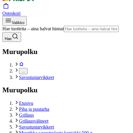
Ostoskori
Valikko
Hae tuotteita – aina halvat hinnat
Hae
Murupolku
…
Savustustarvikkeet
Murupolku
Etusivu
Piha ja puutarha
Grillaus
Grillausvälineet
Savustustarvikkeet
Muurikka savustuslastu konjakki 500 g