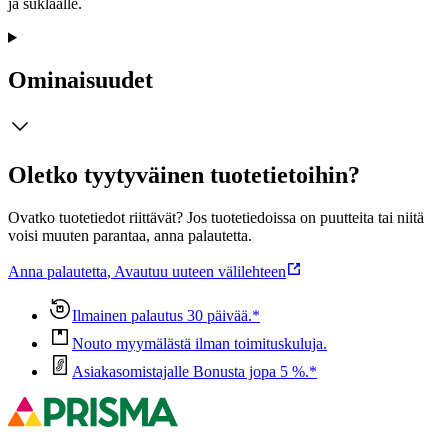
ja suklaalle.
Ominaisuudet
Oletko tyytyväinen tuotetietoihin?
Ovatko tuotetiedot riittävät? Jos tuotetiedoissa on puutteita tai niitä
voisi muuten parantaa, anna palautetta.
Anna palautetta
,
Avautuu uuteen välilehteen
Ilmainen palautus 30 päivää.*
Nouto myymälästä ilman toimituskuluja.
Asiakasomistajalle Bonusta jopa 5 %.*