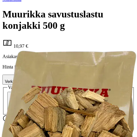
Muurikka savustuslastu
konjakki 500 g
10,97 €
Asiakasomistajahinta
Hinta ilman S-Etukorttia:
12,90 €
Verkkokaupan hinta
Valitse toimitustapa
Nouto myymälästä
Toimitus
Ilmainen
Kotiin tai noutopisteeseen
Alk. 0 €
Siirry valitsemaan myymälä
Ilmainen toimitus yli 100 €:n tilauksille