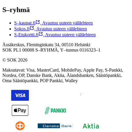
S–ryhmä
S–kaupat.fi
,
Avautuu uuteen välilehteen
Sokos.fi
,
Avautuu uuteen välilehteen
S-Etukortti.fi
,
Avautuu uuteen välilehteen
Ässäkeskus, Fleminginkatu 34, 00510 Helsinki
SOK PL1 00088 S–RYHMÄ,
Y–tunnus 0116323–1
© SOK 2026
Maksutavat
:
Visa, MasterCard, MobilePay, Apple Pay, S-Pankki,
Nordea, OP, Danske Bank, Aktia, Ålandsbanken, Säästöpankki,
Oma Säästöpankki, POP Pankki, Walley