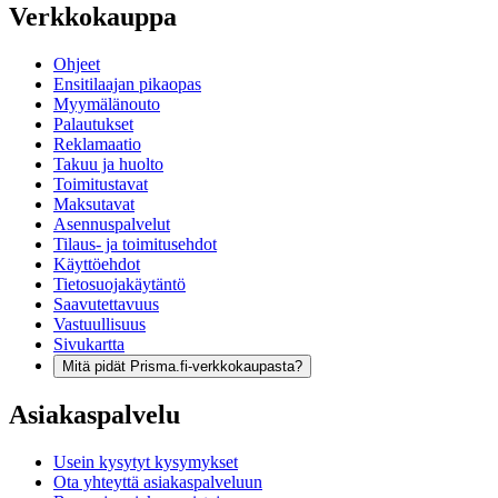
Verkkokauppa
Ohjeet
Ensitilaajan pikaopas
Myymälänouto
Palautukset
Reklamaatio
Takuu ja huolto
Toimitustavat
Maksutavat
Asennuspalvelut
Tilaus- ja toimitusehdot
Käyttöehdot
Tietosuojakäytäntö
Saavutettavuus
Vastuullisuus
Sivukartta
Mitä pidät Prisma.fi-verkkokaupasta?
Asiakaspalvelu
Usein kysytyt kysymykset
Ota yhteyttä asiakaspalveluun