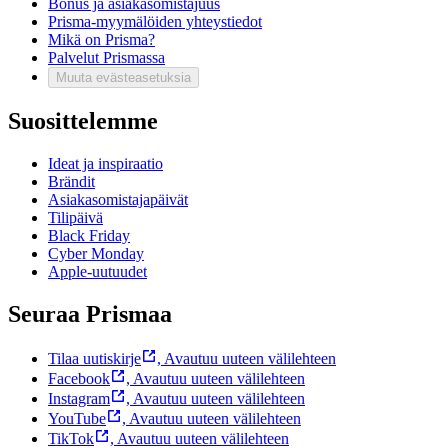
Bonus ja asiakasomistajuus
Prisma-myymälöiden yhteystiedot
Mikä on Prisma?
Palvelut Prismassa
Muuta evästeasetuksia
Suosittelemme
Ideat ja inspiraatio
Brändit
Asiakasomistajapäivät
Tilipäivä
Black Friday
Cyber Monday
Apple-uutuudet
Seuraa Prismaa
Tilaa uutiskirje
,
Avautuu uuteen välilehteen
Facebook
,
Avautuu uuteen välilehteen
Instagram
,
Avautuu uuteen välilehteen
YouTube
,
Avautuu uuteen välilehteen
TikTok
,
Avautuu uuteen välilehteen