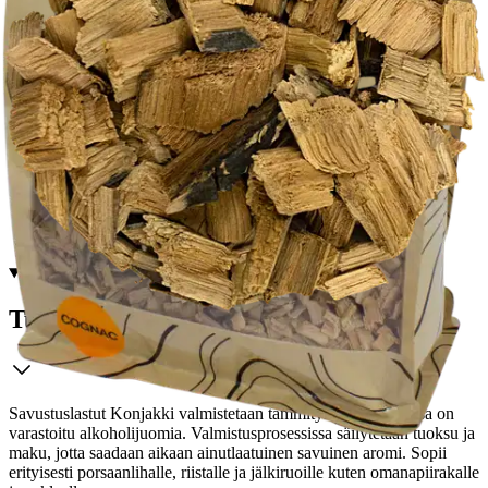
Postin pakettiautomaattiin tai
palvelupisteeseen!
Etu ei koske Suuri‑lisäpalvelulla toimitettavia tuotteita.
Tarkista myymäläsaatavuus
Tuotekuvaus
Savustuslastut Konjakki valmistetaan tammitynnyreistä, joissa on
varastoitu alkoholijuomia. Valmistusprosessissa säilytetään tuoksu ja
maku, jotta saadaan aikaan ainutlaatuinen savuinen aromi. Sopii
erityisesti porsaanlihalle, riistalle ja jälkiruoille kuten omanapiirakalle