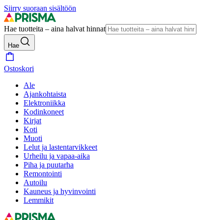
Siirry suoraan sisältöön
Hae tuotteita – aina halvat hinnat
Hae
Ostoskori
Ale
Ajankohtaista
Elektroniikka
Kodinkoneet
Kirjat
Koti
Muoti
Lelut ja lastentarvikkeet
Urheilu ja vapaa-aika
Piha ja puutarha
Remontointi
Autoilu
Kauneus ja hyvinvointi
Lemmikit