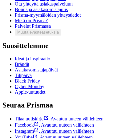
Ota yhteyttä asiakaspalveluun
Bonus ja asiakasomistajuus
Prisma-myymälöiden yhteystiedot
Mikä on Prisma?
Palvelut Prismassa
Muuta evästeasetuksia
Suosittelemme
Ideat ja inspiraatio
Brändit
Asiakasomistajapäivät
Tilipäivä
Black Friday
Cyber Monday
Apple-uutuudet
Seuraa Prismaa
Tilaa uutiskirje
,
Avautuu uuteen välilehteen
Facebook
,
Avautuu uuteen välilehteen
Instagram
,
Avautuu uuteen välilehteen
YouTube
,
Avautuu uuteen välilehteen