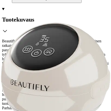
Tuotekuvaus
Beautifly vartalohierontalaite B-Bubble Body on innovatiivinen
ratkaisu selluliitin torjuntaan ja ihon kiinteyden ja sileyden
parantamiseen. Tämä sähköinen hierontalaite käyttää
tyhjiöteknologiaa, lämpöä ja magneettiterapiaa syvän ja tehokkaan
hieronnan aikaansaamiseksi. 5 imutehotasoa ja 5-portainen
lämmitysjärjestelmä mahdollistavat hoidon mukauttamisen tarpeidesi
mukaan.
Kahdeksan magneettista hierontakiveä stimuloivat
verenkiertoa ja auttavat poistamaan myrkkyjä, jolloin niillä on
detoksifioiva ja tulehdusta ehkäisevä vaikutus. Ergonomisen ja
langattoman muotoilun ansiosta hierontalaitetta on helppo käyttää
kehon eri osissa, ja liukumaton silikonipinta takaa hyvän otteen.
Näytöllä varustetun intuitiivisen kosketusnäytön avulla laitetta on
helppo ohjata, ja voimakas lämmitysvaikutus yhdistettynä
punavalohoitoon edistää kollageenin ja elastiinin nopeampaa
tuotantoa, jolloin iho tuntuu kiinteämmältä ja joustavammalta.
Parhaiden tulosten saavuttamiseksi suositellaan selluliittia