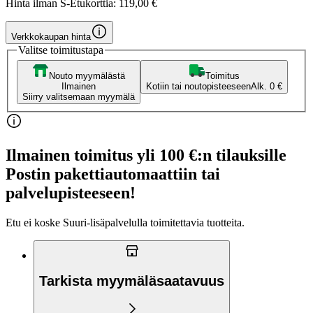
Hinta ilman S-Etukorttia:
119,00 €
Verkkokaupan hinta
Valitse toimitustapa
Nouto myymälästä
Toimitus
Ilmainen
Kotiin tai noutopisteeseen
Alk. 0 €
Siirry valitsemaan myymälä
Ilmainen toimitus yli 100 €:n tilauksille
Postin pakettiautomaattiin tai
palvelupisteeseen!
Etu ei koske Suuri‑lisäpalvelulla toimitettavia tuotteita.
Tarkista myymäläsaatavuus