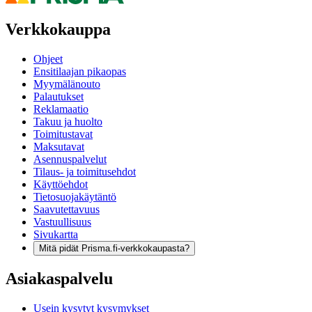
Verkkokauppa
Ohjeet
Ensitilaajan pikaopas
Myymälänouto
Palautukset
Reklamaatio
Takuu ja huolto
Toimitustavat
Maksutavat
Asennuspalvelut
Tilaus- ja toimitusehdot
Käyttöehdot
Tietosuojakäytäntö
Saavutettavuus
Vastuullisuus
Sivukartta
Mitä pidät Prisma.fi-verkkokaupasta?
Asiakaspalvelu
Usein kysytyt kysymykset