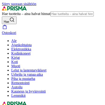
Siirry suoraan sisältöön
Hae tuotteita – aina halvat hinnat
Hae
Ostoskori
Ale
Ajankohtaista
Elektroniikka
Kodinkoneet
Kirjat
Koti
Muoti
Lelut ja lastentarvikkeet
Urheilu ja vapaa-aika
Piha ja puutarha
Remontointi
Autoilu
Kauneus ja hyvinvointi
Lemmikit