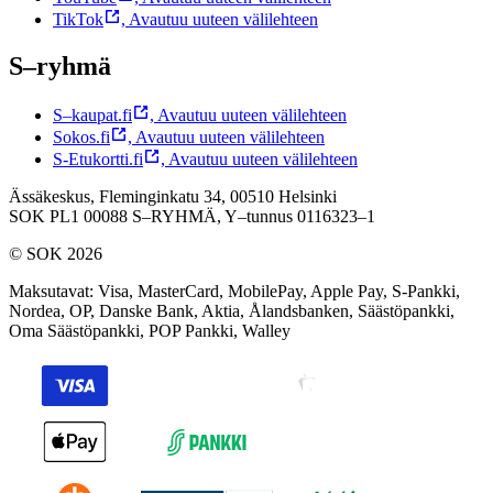
TikTok
,
Avautuu uuteen välilehteen
S–ryhmä
S–kaupat.fi
,
Avautuu uuteen välilehteen
Sokos.fi
,
Avautuu uuteen välilehteen
S-Etukortti.fi
,
Avautuu uuteen välilehteen
Ässäkeskus, Fleminginkatu 34, 00510 Helsinki
SOK PL1 00088 S–RYHMÄ,
Y–tunnus 0116323–1
© SOK 2026
Maksutavat
:
Visa, MasterCard, MobilePay, Apple Pay, S-Pankki,
Nordea, OP, Danske Bank, Aktia, Ålandsbanken, Säästöpankki,
Oma Säästöpankki, POP Pankki, Walley