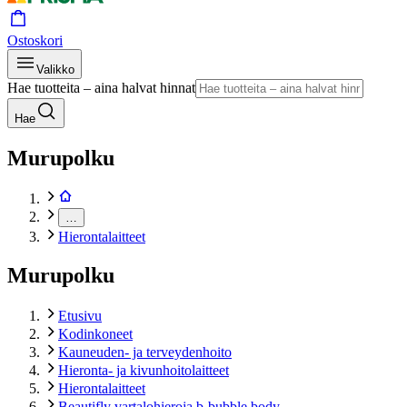
Ostoskori
Valikko
Hae tuotteita – aina halvat hinnat
Hae
Murupolku
…
Hierontalaitteet
Murupolku
Etusivu
Kodinkoneet
Kauneuden- ja terveydenhoito
Hieronta- ja kivunhoitolaitteet
Hierontalaitteet
Beautifly vartalohieroja b-bubble body