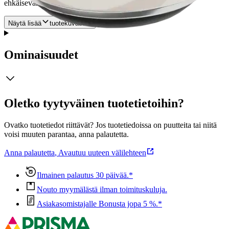
ehkäisevän öljyn käyttöä hoidon aikana.
Näytä lisää
tuotekuvausta
Ominaisuudet
Oletko tyytyväinen tuotetietoihin?
Ovatko tuotetiedot riittävät? Jos tuotetiedoissa on puutteita tai niitä
voisi muuten parantaa, anna palautetta.
Anna palautetta
,
Avautuu uuteen välilehteen
Ilmainen palautus 30 päivää.*
Nouto myymälästä ilman toimituskuluja.
Asiakasomistajalle Bonusta jopa 5 %.*