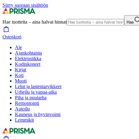
Siirry suoraan sisältöön
Hae tuotteita – aina halvat hinnat
Hae
Ostoskori
Ale
Ajankohtaista
Elektroniikka
Kodinkoneet
Kirjat
Koti
Muoti
Lelut ja lastentarvikkeet
Urheilu ja vapaa-aika
Piha ja puutarha
Remontointi
Autoilu
Kauneus ja hyvinvointi
Lemmikit