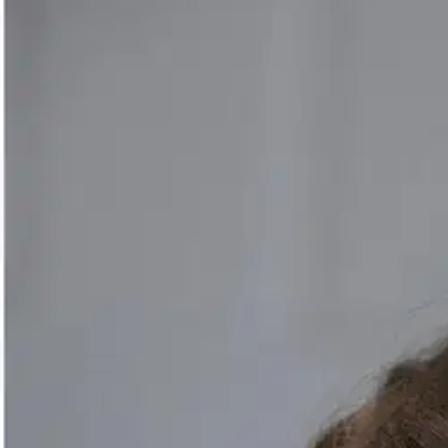
Asiakasomistaja-alennus
-15 %