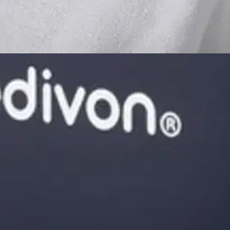
stin pakettiautomaattiin tai palvelupisteesee