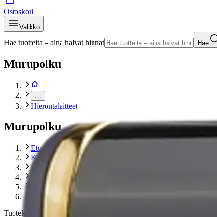
Ostoskori
Valikko
Hae tuotteita – aina halvat hinnat
Hae
Murupolku
…
Hierontalaitteet
Murupolku
Etusivu
Kodinkoneet
Kauneuden- ja terveydenhoito
Hieronta- ja kivunhoitolaitteet
Hierontalaitteet
Medivon niskahierontalaite EMS Ultra Pro
Tuotekuvat- ja videot
Ohita tuotekuvat