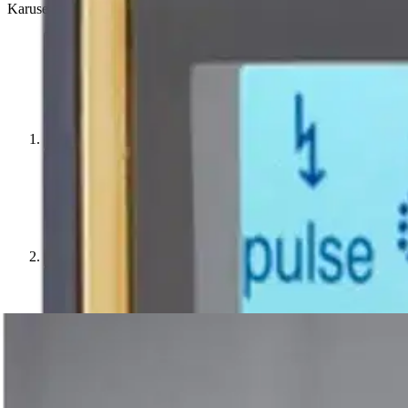
Karusellin pikakuvakkeet