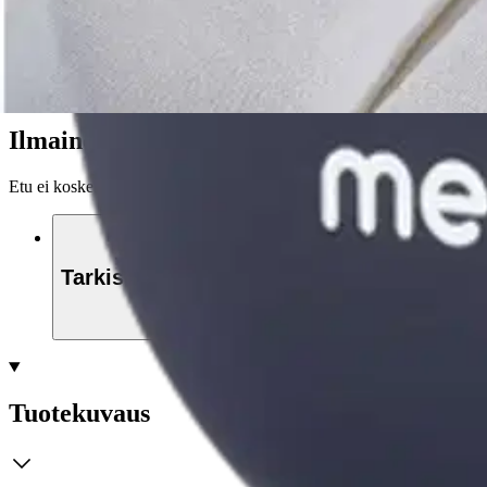
Nouto myymälästä
Toimitus
Ilmainen
Kotiin tai noutopisteeseen
Alk. 0 €
Siirry valitsemaan myymälä
Ilmainen toimitus yli 100 €:n tilauksille Po
Etu ei koske Suuri‑lisäpalvelulla toimitettavia tuotteita.
Tarkista myymäläsaatavuus
Tuotekuvaus