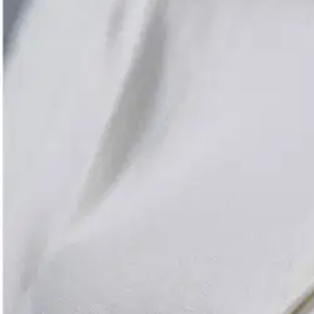
Medivon
Medivon niskahierontalaite EM
143,65 €
Asiakasomistajahinta
Hinta ilman S-Etukorttia:
169,00 €
Verkkokaupan hinta
Valitse toimitustapa