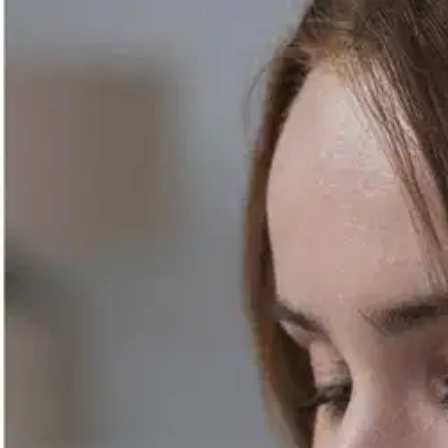
Avaa kuva suurempana
Avaa kuva suurempana
Avaa kuva suurempana
Avaa kuva suurempana
Avaa kuva suurempana
Avaa kuva suurempana
Karusellin nuolipainikkeet
Seuraava
Karusellin pikakuvakkeet