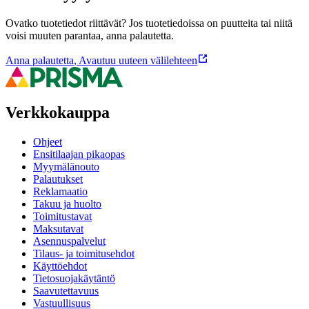
Ovatko tuotetiedot riittävät? Jos tuotetiedoissa on puutteita tai niitä
voisi muuten parantaa, anna palautetta.
Anna palautetta
,
Avautuu uuteen välilehteen
Verkkokauppa
Ohjeet
Ensitilaajan pikaopas
Myymälänouto
Palautukset
Reklamaatio
Takuu ja huolto
Toimitustavat
Maksutavat
Asennuspalvelut
Tilaus- ja toimitusehdot
Käyttöehdot
Tietosuojakäytäntö
Saavutettavuus
Vastuullisuus