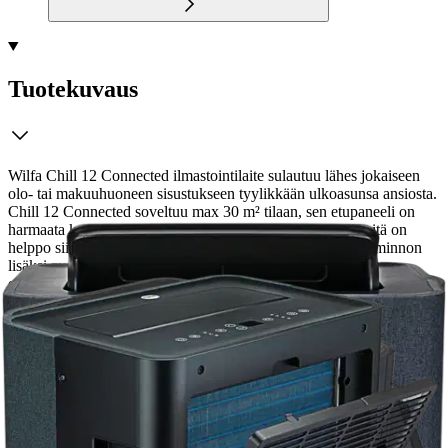
Tuotekuvaus
Wilfa Chill 12 Connected ilmastointilaite sulautuu lähes jokaiseen
olo- tai makuuhuoneen sisustukseen tyylikkään ulkoasunsa ansiosta.
Chill 12 Connected soveltuu max 30 m² tilaan, sen etupaneeli on
harmaata kangasta ja siinä kahva ja pyörät, joiden avulla sitä on
helppo siirtää huoneesta toiseen. Laitteessa on viilennystoiminnon
lisäksi myös tuuletin- sekä kosteudenpoistotoiminnot, ja se on
etäohjattavissa.
CHILL 12 CONNECTED Etsitkö liikuteltavaa ja
tyylikästä ilmastointilaitetta, joka sulautuu olo- tai makuuhuoneesi
sisustukseen? Pohjoismaiseen kotiin suunniteltu ajattoman tyylikäs
Chill 12 connected on siinä tapauksessa juuri oikea valinta sinulle!
Kompakti ilmastointilaite sulautuu lähes jokaiseen olo- tai
makuuhuoneen sisustukseen tyylikkään ulkoasunsa ansiosta. Chill
12 Connected soveltuu max 30 m² tilaan, sen etupaneeli on
harmaata kangasta ja siinä kahva ja pyörät, joiden avulla sitä on
helppo siirtää huoneesta toiseen. Laitteessa on viilennystoiminnon
lisäksi myös tuuletin- sekä kosteudenpoistotoiminnot, ja se on