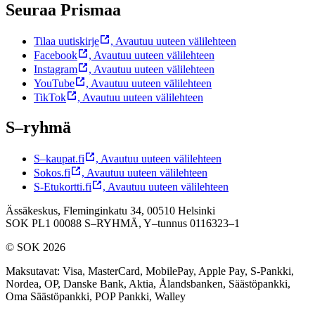
Seuraa Prismaa
Tilaa uutiskirje
,
Avautuu uuteen välilehteen
Facebook
,
Avautuu uuteen välilehteen
Instagram
,
Avautuu uuteen välilehteen
YouTube
,
Avautuu uuteen välilehteen
TikTok
,
Avautuu uuteen välilehteen
S–ryhmä
S–kaupat.fi
,
Avautuu uuteen välilehteen
Sokos.fi
,
Avautuu uuteen välilehteen
S-Etukortti.fi
,
Avautuu uuteen välilehteen
Ässäkeskus, Fleminginkatu 34, 00510 Helsinki
SOK PL1 00088 S–RYHMÄ,
Y–tunnus 0116323–1
© SOK 2026
Maksutavat
:
Visa, MasterCard, MobilePay, Apple Pay, S-Pankki,
Nordea, OP, Danske Bank, Aktia, Ålandsbanken, Säästöpankki,
Oma Säästöpankki, POP Pankki, Walley