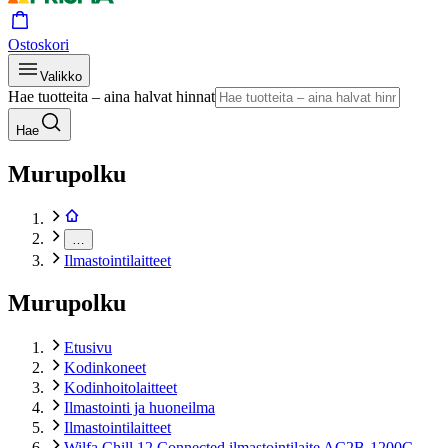
Ostoskori
Valikko
Hae tuotteita – aina halvat hinnat
Hae
Murupolku
…
Ilmastointilaitteet
Murupolku
Etusivu
Kodinkoneet
Kodinhoitolaitteet
Ilmastointi ja huoneilma
Ilmastointilaitteet
Wilfa Chill 12 Connected ilmastointilaite AC2B-1200C