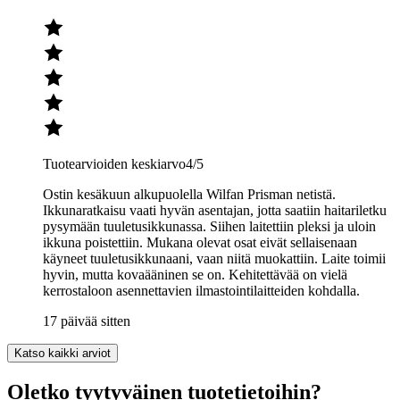
Tuotearvioiden keskiarvo
4
/5
Ostin kesäkuun alkupuolella Wilfan Prisman netistä.
Ikkunaratkaisu vaati hyvän asentajan, jotta saatiin haitariletku
pysymään tuuletusikkunassa. Siihen laitettiin pleksi ja uloin
ikkuna poistettiin. Mukana olevat osat eivät sellaisenaan
käyneet tuuletusikkunaani, vaan niitä muokattiin. Laite toimii
hyvin, mutta kovaääninen se on. Kehitettävää on vielä
kerrostaloon asennettavien ilmastointilaitteiden kohdalla.
17 päivää sitten
Katso kaikki arviot
Oletko tyytyväinen tuotetietoihin?