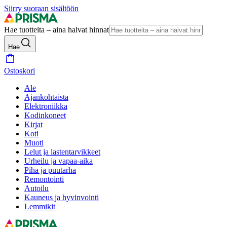
Siirry suoraan sisältöön
Hae tuotteita – aina halvat hinnat
Hae
Ostoskori
Ale
Ajankohtaista
Elektroniikka
Kodinkoneet
Kirjat
Koti
Muoti
Lelut ja lastentarvikkeet
Urheilu ja vapaa-aika
Piha ja puutarha
Remontointi
Autoilu
Kauneus ja hyvinvointi
Lemmikit