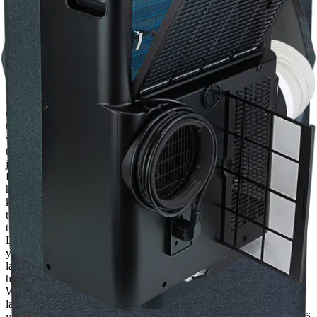
etäohjattavissa. Sopii isompiinkin huoneisiin Chill 12 Connected on
käyttäjäystävällinen ilmastointilaite, joka takaa miellyttävän
lämpötilan niin kotona, toimistossa kuin loma-asunnossakin
kuumina päivinä. Se soveltuu enintään 30 m²:n huoneisiin, ja sen
jäähdytyskapasiteetti on kokonaiset 12 000 BTU. Voit helposti
säätää lämpötilaa 16-32 asteen välillä ja valita kolmen eri tuulettimen
nopeuden välillä. Tuulettimen enimmäisteho on 400 m³/h, ja siinä on
swing-toiminto. Kangaspäällysteinen etupaneeli Ilmastointilaitteen
etupaneeli on päällystetty harmaalla kankaalla, joka tekee laitteesta
tyylikkään ja ajattoman. Kankaan puhtaanapito on helppoa ja sen
voi tarvittaessa imuroida puhtaaksi Viilennys, kosteudenpoisto ja
tuuletin – kaikki samassa Chill 12 Connected -laitteessa voit valita
joko kosteudenpoisto-, viilennys- tai tuuletustoiminnon.
Kosteudenpoistotoiminto poistaa tehokkaasti ylimääräisen kosteuden
huoneesta ja parantaa näin sisäilmaa. Tuuletustoiminnolla laite
kierrättää huoneen ilmaa viilentämättä sitä, ja valittavissa on 3 eri
tuuletinnopeutta Laite on varustettu lepotila asetuksella, jolloin
tuuletin puhaltaa matalalla nopeudella ja laitteen valot himmenevät.
Lepotila asetusta voidaan käyttää ainoastaan viilennyksen
yhteydessä. Kompakti ja helppo siirtää Näppäränkokoisessa
laitteessa on kahva ja pyörät, joiden avulla laitetta on helppo siirtää
huoneesta toiseen. WiLife sovellus Ilmastointilaite voidaan yhdistää
Wilfan WiLife sovellukseen. Sovelluksen avulla voit etäohjata
laitetta missä ikinä oletkaan. Lisäksi Chill 12 Connected on
yhteensopiva Google Assistant sekä Amazon Alexan kanssa. Kätevä