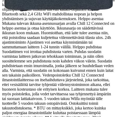
kauko-ohjain WiLife-sovelluksen lisäksi laitetta voi ohjata
ohjauspaneelin tai mukana tulevan kauko-ohjaimen kautta.
Bluetooth sekä 2,4 GHz WiFi mahdollistaa nopean ja helpon
yhdistämisen ja sujuvan käyttäjäkokemuksen. Helppo asentaa
Mukana tulevan ikkuna-asennussarjan avulla Chill 12 Connected on
helppo asentaa ja ottaa käyttöön. Ikkunasarja on säädettävissä
ikkunan koon mukaan. Huomioithan, että laite tulee asentaa niin,
että poistoilma saadaan kuljetettua viilennettävästä tilasta ulos. 24h
ajastintoiminto Ajastimen voi asettaa käynnistämään tai
sammuttamaan laitteen 1-24 tunnin välillä. Helppo puhdistaa
Suodattimen voi irrottaa puhdistusta varten. Puhdas suodatin
varmistaa laitteen jatkuvan tehokkaan toiminnan, ja näin ollen
suosittelemme sen puhdistusta noin kahden viikon välein. Suodatin
puhdistetaan ensin imuroimalla, jonka jälkeen se huuhdellaan veden
alla. Varmista, että suodatin on kokonaan kuivunut ennen kuin laitat
sen takaisin paikoilleen. Vedenpoistoletku Chill 12 Connected
ilmastointilaitteessa on itsehaihduttava järjestelmä, joka tarkoittaa,
ettei vesisäiliötä tarvitse tyhjentää viilennystoiminnon aikana, ellei
huoneen kosteustaso ole erityisen korkea. Laitteen mukana tulee
myös poistoletku, jolla vedet tarvittaessa saa tyhjennettyä ämpäriin
tai suoraan lattiakaivoon. 5 vuoden takuu Wilfa myöntää tälle
tuotteelle 5 vuoden takuun ostopäivästä. Ostokuittisi toimii
takuutodistuksena. * BTU on mittayksikkö, joka kertoo kuinka
paljon energiaa ilmastointilaite kuluttaa poistaessaan lämpöä