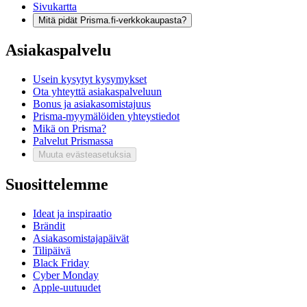
Sivukartta
Mitä pidät Prisma.fi-verkkokaupasta?
Asiakaspalvelu
Usein kysytyt kysymykset
Ota yhteyttä asiakaspalveluun
Bonus ja asiakasomistajuus
Prisma-myymälöiden yhteystiedot
Mikä on Prisma?
Palvelut Prismassa
Muuta evästeasetuksia
Suosittelemme
Ideat ja inspiraatio
Brändit
Asiakasomistajapäivät
Tilipäivä
Black Friday
Cyber Monday
Apple-uutuudet