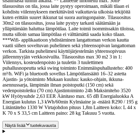
sisäilmasta tunnin aikana. ** Laitteelle ilmoitettu max. 30m²
tilasuositus on tila, jossa laite pystyy operoimaan, mikäli tilaan ei
kohdistu viilennykseen merkittävästi vaikuttavia ulkoisia tekijöitä
kuten erittäin suuret ikkunat tai suora auringonpaiste. Tilasuositus
30m2 on tilasuositus, jossa laite pystyy tarkasti säätämään ja
ylläpitämään haluttua lämpötilaa. Laite toimii isommissakin tiloissa,
mutta silloin samaa lämpötilaa ei välttämättä saada koko tilaan.
***Wifi- applikaatioon yhdistäminen langattoman verkon kautta
vaatii siihen soveltuvan puhelimen sekä yhteensopivan langattoman
verkon. Tarkista puhelimesi käyttöjärjestelmän yhteensopivuus
jälleenmyyjän verkkosivuilta. Tilasuositus max 30 m2 3 in 1:
Viilennys, kosteudenpoisto ja tuuletin 3 tuulettimen
puhallusnopeutta sekä swing toiminto Enimmäispuhallusteho: 400
m³/h. WiFi ja bluetooth sovellus Lämpötilansäätö 16–32 astetta
Ajastin- ja yötoiminto Mukaan kuuluu: kauko-ohjain, ikkuna-
asennussarja, lämpimän ilman poistoputki (150 cm) sekä
vedenpoistoletku (70 cm) Ajastintoiminto 24h Maksimiteho 3520
kW Hyötysuhde 2,63 EER Äänitaso max. 65 dB Energialuokka A
Energian kulutus 1,3 kWh/60min Kylmäaine ja -määrä R290 / 195 g
Liitäntäteho 1330 W Virtajohdon pituus 1,8m Laitteen koko: L 44 x
K 70 x S 33,5 cm Laitteen paino: 28 kg Takuuu 5 vuotta.
Näytä lisää
tuotekuvausta