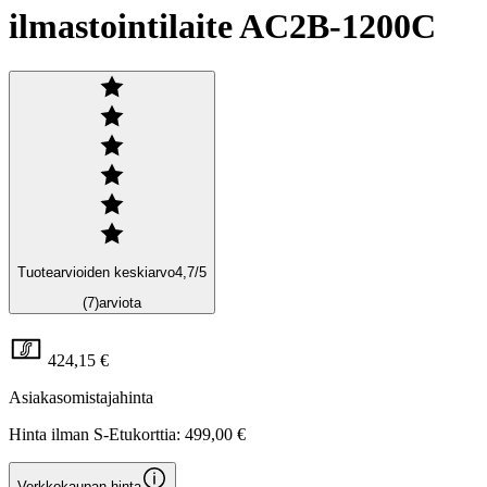
ilmastointilaite AC2B-1200C
Tuotearvioiden keskiarvo
4,7
/5
(7)
arviota
424,15 €
Asiakasomistajahinta
Hinta ilman S-Etukorttia:
499,00 €
Verkkokaupan hinta