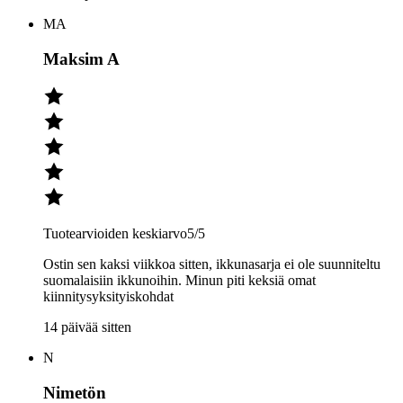
MA
Maksim A
Tuotearvioiden keskiarvo
5
/5
Ostin sen kaksi viikkoa sitten, ikkunasarja ei ole suunniteltu
suomalaisiin ikkunoihin. Minun piti keksiä omat
kiinnitysyksityiskohdat
14 päivää sitten
N
Nimetön