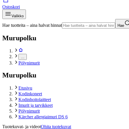
Ostoskori
Valikko
Hae tuotteita – aina halvat hinnat
Hae
Murupolku
…
Pölynimurit
Murupolku
Etusivu
Kodinkoneet
Kodinhoitolaitteet
Imurit ja tarvikkeet
Pölynimurit
Kärcher allergiaimuri DS 6
Tuotekuvat- ja videot
Ohita tuotekuvat