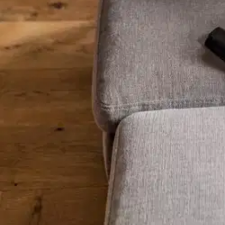
Karusellin nuolipainikkeet
Seuraava
Karusellin pikakuvakkeet