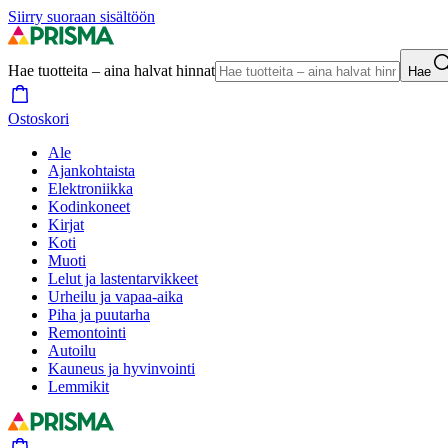
Siirry suoraan sisältöön
Hae tuotteita – aina halvat hinnat
Hae
Ostoskori
Ale
Ajankohtaista
Elektroniikka
Kodinkoneet
Kirjat
Koti
Muoti
Lelut ja lastentarvikkeet
Urheilu ja vapaa-aika
Piha ja puutarha
Remontointi
Autoilu
Kauneus ja hyvinvointi
Lemmikit