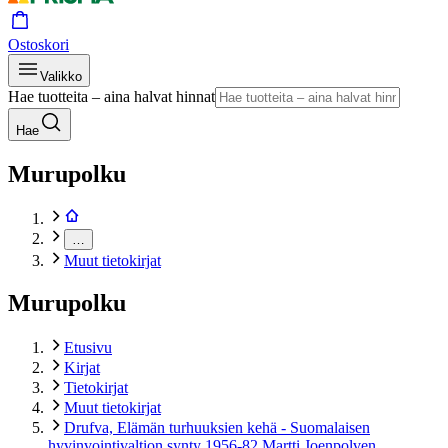
Ostoskori
Valikko
Hae tuotteita – aina halvat hinnat
Hae
Murupolku
…
Muut tietokirjat
Murupolku
Etusivu
Kirjat
Tietokirjat
Muut tietokirjat
Drufva, Elämän turhuuksien kehä - Suomalaisen
hyvinvointivaltion synty 1956-82 Martti Joenpolven