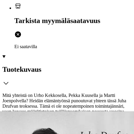
Tarkista myymäläsaatavuus
Ei saatavilla
Tuotekuvaus
Mitä yhteistä on Urho Kekkosella, Pekka Kuusella ja Martti
Joenpolvella? Heidän elämäntyönsä punoutuvat yhteen tässä Juha
Drufvan teoksessa. Tämä ei ole nopeatempoinen toimintajännäri,
vaan kuvaus määrätietoisen työläisnuorukaisen noususta vuosina
1956-82 Suomen Tsehoviksi kutsutuksi romaanikirjailijaksi ja
novellin mestariksi.
Käkisalmella 1936 syntyneen, vuodesta 1944
Nokialla asuneen Joenpolven kirjailijan vuodet osuivat tismalleen
yhteen toisen tasavallan, Urho Kekkosen presidenttikausien ja