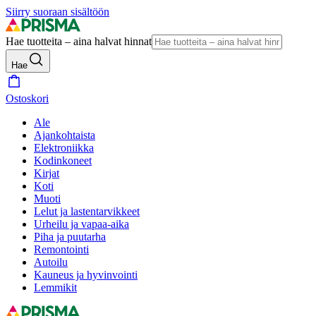
Siirry suoraan sisältöön
Hae tuotteita – aina halvat hinnat
Hae
Ostoskori
Ale
Ajankohtaista
Elektroniikka
Kodinkoneet
Kirjat
Koti
Muoti
Lelut ja lastentarvikkeet
Urheilu ja vapaa-aika
Piha ja puutarha
Remontointi
Autoilu
Kauneus ja hyvinvointi
Lemmikit