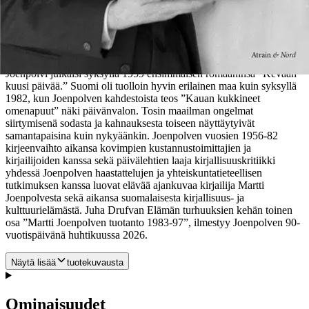
ja taiteella on kaiken tämän keskellä. Hän pelkää jämähtävänsä
paikoilleen byrokratian, sotaveteraanien ja suurten ikäluokkien
väliin: ”Elämä on olosuhde, elämä myydään ja ostetaan
palatarjouksina. Siinä on palan rajallinen maku, joka ei liity toisen
palan makuun, ja niin jää elämän kokonaisaromi tuntematta.”
Joenpolvi julkaisi syksyllä 1959 ensimmäisen romaaninsa ”Kevään
kuusi päivää.” Suomi oli tuolloin hyvin erilainen maa kuin syksyllä
1982, kun Joenpolven kahdestoista teos ”Kauan kukkineet
omenapuut” näki päivänvalon. Tosin maailman ongelmat
siirtymisenä sodasta ja kahnauksesta toiseen näyttäytyivät
samantapaisina kuin nykyäänkin. Joenpolven vuosien 1956-82
kirjeenvaihto aikansa kovimpien kustannustoimittajien ja
kirjailijoiden kanssa sekä päivälehtien laaja kirjallisuuskritiikki
yhdessä Joenpolven haastattelujen ja yhteiskuntatieteellisen
tutkimuksen kanssa luovat elävää ajankuvaa kirjailija Martti
Joenpolvesta sekä aikansa suomalaisesta kirjallisuus- ja
kulttuurielämästä. Juha Drufvan Elämän turhuuksien kehän toinen
osa ”Martti Joenpolven tuotanto 1983-97”, ilmestyy Joenpolven 90-
vuotispäivänä huhtikuussa 2026.
Näytä lisää
tuotekuvausta
Ominaisuudet