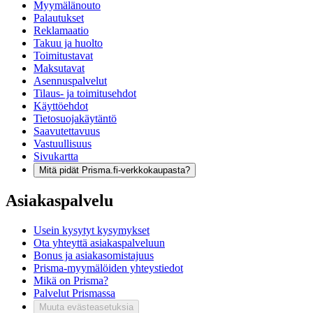
Myymälänouto
Palautukset
Reklamaatio
Takuu ja huolto
Toimitustavat
Maksutavat
Asennuspalvelut
Tilaus- ja toimitusehdot
Käyttöehdot
Tietosuojakäytäntö
Saavutettavuus
Vastuullisuus
Sivukartta
Mitä pidät Prisma.fi-verkkokaupasta?
Asiakaspalvelu
Usein kysytyt kysymykset
Ota yhteyttä asiakaspalveluun
Bonus ja asiakasomistajuus
Prisma-myymälöiden yhteystiedot
Mikä on Prisma?
Palvelut Prismassa
Muuta evästeasetuksia