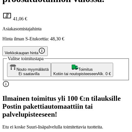
41,06 €
Asiakasomistajahinta
Hinta ilman S-Etukorttia:
48,30 €
Verkkokaupan hinta
Valitse toimitustapa
Nouto myymälästä
Toimitus
Ei saatavilla
Kotiin tai noutopisteeseen
Alk. 0 €
Ilmainen toimitus yli 100 €:n tilauksille
Postin pakettiautomaattiin tai
palvelupisteeseen!
Etu ei koske Suuri‑lisäpalvelulla toimitettavia tuotteita.