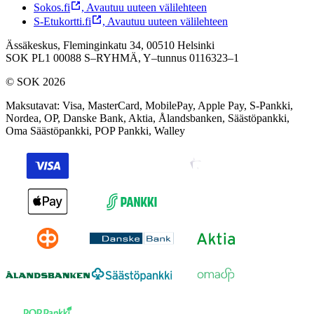
Sokos.fi
,
Avautuu uuteen välilehteen
S-Etukortti.fi
,
Avautuu uuteen välilehteen
Ässäkeskus, Fleminginkatu 34, 00510 Helsinki
SOK PL1 00088 S–RYHMÄ,
Y–tunnus 0116323–1
© SOK 2026
Maksutavat
:
Visa, MasterCard, MobilePay, Apple Pay, S-Pankki,
Nordea, OP, Danske Bank, Aktia, Ålandsbanken, Säästöpankki,
Oma Säästöpankki, POP Pankki, Walley