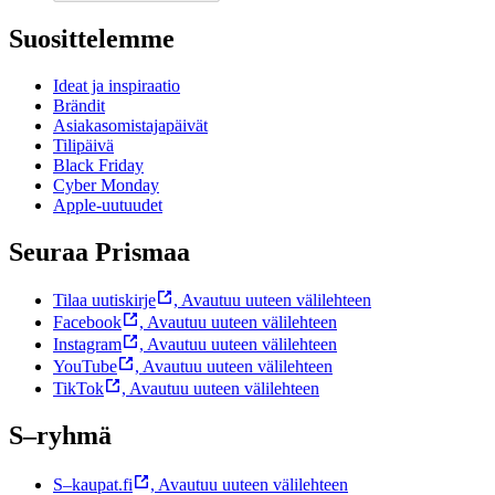
Suosittelemme
Ideat ja inspiraatio
Brändit
Asiakasomistajapäivät
Tilipäivä
Black Friday
Cyber Monday
Apple-uutuudet
Seuraa Prismaa
Tilaa uutiskirje
,
Avautuu uuteen välilehteen
Facebook
,
Avautuu uuteen välilehteen
Instagram
,
Avautuu uuteen välilehteen
YouTube
,
Avautuu uuteen välilehteen
TikTok
,
Avautuu uuteen välilehteen
S–ryhmä
S–kaupat.fi
,
Avautuu uuteen välilehteen