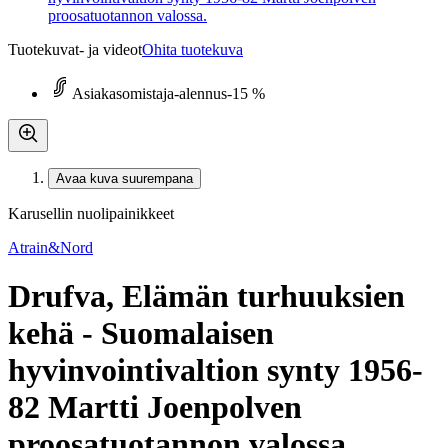
proosatuotannon valossa.
Tuotekuvat- ja videot
Ohita tuotekuva
Asiakasomistaja-alennus
-15 %
Avaa kuva suurempana
Karusellin nuolipainikkeet
Atrain&Nord
Drufva, Elämän turhuuksien
kehä - Suomalaisen
hyvinvointivaltion synty 1956-
82 Martti Joenpolven
proosatuotannon valossa.