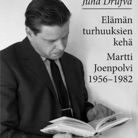
suomalaisen hyvinvointivaltion syntymisen ajanjaksoon. Pekka
Kuusen syksyllä 1961 ilmestynyt ”60-luvun sosiaalipolitiikka”
käynnisti hyvinvointivaltion rakennushankkeen ja antoi sille selkeän
suunnan presidentti Kekkosen viitoittamalla tiellä. Suomi muuttui
kohisten agraarista maanviljelysyhteiskunnasta palvelu- ja
teollisuusyhteiskunnaksi kun samaan aikaan lähes puoli miljoonaa
suomalaista ruotsalaistui. Joenpolven teosten henkilöt elävät mukana
yhteiskunnan nopeissa muutoksissa. Toiset sopeutuvat sujuvasti,
toiset tarrautuvat menneisyyteen. Teosten päähenkilö on useimmiten
keski-ikäinen, 1930-luvulla syntynyt mies. Ammattien kirjo on
moninainen, miesten sisäiset ongelmat ovat hyvin samantapaiset.
Useimmiten taustahahmoiksi jäävät naiset eivät kipuile miesten
tavoin, heillä elämän arki ja juhla vaihtelevat jouhevasti. Miehen
suhde naiseen on ongelmallinen, usein feminiinisen ja maskuliinisen
kulttuurin erot kärjistyvät naisen vapauspyrkimysten seurauksena.
Sodanjälkeisen miehisen fyysisen näyttökulttuurin teho hiipui
muuttovirran kulkiessa Ruotsiin, maalta kaupunkiin. Miehet
vieraantuivat arjesta naisia helpommin uudis- ja jälleenrakentamisen
loppumisen myötä. Miehellä oli vaikeuksia asettua paikoilleen
kerrostalon tai omakotitalon ”kulutuskulttuurin polttopisteeseen”,
olohuoneeseen, kun kotityöt olisi pitänyt jakaa vaimon kanssa
tasapuolisesti. Kuitenkin hyvinvointivaltion rakentaminen, koulutus
ja teknologian kehitys etenivät, elämä kulki eteenpäin, työt
”naisistuivat”, sukupolvet vaihtuivat. Välisukupolvea edustava
”joenpolvelainen” kirjailija kyselee, mitä merkitystä kirjallisuudella