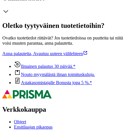
Oletko tyytyväinen tuotetietoihin?
Ovatko tuotetiedot riittävät? Jos tuotetiedoissa on puutteita tai niitä
voisi muuten parantaa, anna palautetta.
Anna palautetta
,
Avautuu uuteen välilehteen
Ilmainen palautus 30 päivää.*
Nouto myymälästä ilman toimituskuluja.
Asiakasomistajalle Bonusta jopa 5 %.*
Verkkokauppa
Ohjeet
Ensitilaajan pikaopas