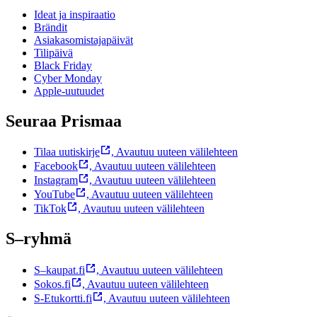
Ideat ja inspiraatio
Brändit
Asiakasomistajapäivät
Tilipäivä
Black Friday
Cyber Monday
Apple-uutuudet
Seuraa Prismaa
Tilaa uutiskirje
,
Avautuu uuteen välilehteen
Facebook
,
Avautuu uuteen välilehteen
Instagram
,
Avautuu uuteen välilehteen
YouTube
,
Avautuu uuteen välilehteen
TikTok
,
Avautuu uuteen välilehteen
S–ryhmä
S–kaupat.fi
,
Avautuu uuteen välilehteen
Sokos.fi
,
Avautuu uuteen välilehteen
S-Etukortti.fi
,
Avautuu uuteen välilehteen