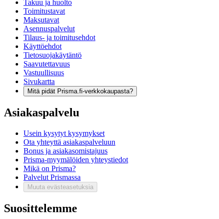
Takuu ja huolto
Toimitustavat
Maksutavat
Asennuspalvelut
Tilaus- ja toimitusehdot
Käyttöehdot
Tietosuojakäytäntö
Saavutettavuus
Vastuullisuus
Sivukartta
Mitä pidät Prisma.fi-verkkokaupasta?
Asiakaspalvelu
Usein kysytyt kysymykset
Ota yhteyttä asiakaspalveluun
Bonus ja asiakasomistajuus
Prisma-myymälöiden yhteystiedot
Mikä on Prisma?
Palvelut Prismassa
Muuta evästeasetuksia
Suosittelemme