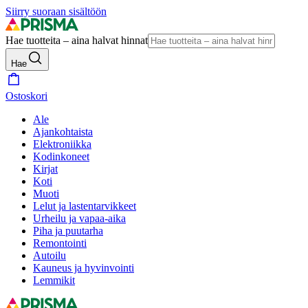
Siirry suoraan sisältöön
Hae tuotteita – aina halvat hinnat
Hae
Ostoskori
Ale
Ajankohtaista
Elektroniikka
Kodinkoneet
Kirjat
Koti
Muoti
Lelut ja lastentarvikkeet
Urheilu ja vapaa-aika
Piha ja puutarha
Remontointi
Autoilu
Kauneus ja hyvinvointi
Lemmikit