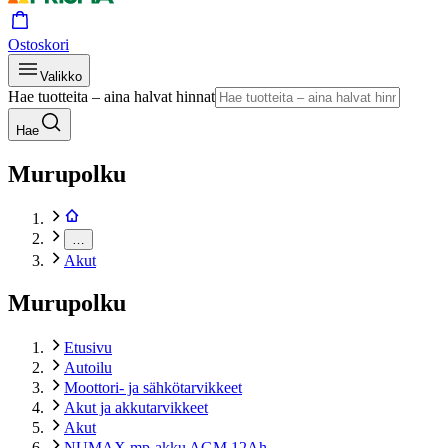
Ostoskori
Valikko
Hae tuotteita – aina halvat hinnat
Hae
Murupolku
…
Akut
Murupolku
Etusivu
Autoilu
Moottori- ja sähkötarvikkeet
Akut ja akkutarvikkeet
Akut
NUMAX mp-akku AGM 12Ah