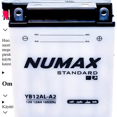
Tuotekuvaus
Huoltovapaa Numax AGM moottoripyöräakku tarjoaa
suorituskykyä edulliseen hintaan. Akut sopivat moottoripyöriin,
mopoihin, moottorikelkkoihin, mönkijöihin ja erilaisiin
pienkoneisiin. Akku on ladattava ennen käyttöönottoa ja suoritettava
käyttöönoton jälkeen ylläpitolatausta esim. varastoinnin tai
kausisäilytyksen aikana.
Ominaisuudet
Käyttöturvallisuus