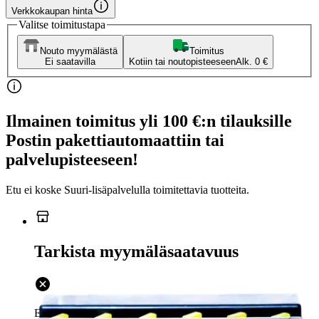
Verkkokaupan hinta
Valitse toimitustapa
Nouto myymälästä
Toimitus
Ei saatavilla
Kotiin tai noutopisteeseen
Alk. 0 €
Ilmainen toimitus yli 100 €:n tilauksille
Postin pakettiautomaattiin tai
palvelupisteeseen!
Etu ei koske Suuri‑lisäpalvelulla toimitettavia tuotteita.
Tarkista myymäläsaatavuus
Ei saatavilla