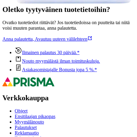
Oletko tyytyväinen tuotetietoihin?
Ovatko tuotetiedot riittävät? Jos tuotetiedoissa on puutteita tai niitä
voisi muuten parantaa, anna palautetta.
Anna palautetta
,
Avautuu uuteen välilehteen
Ilmainen palautus 30 päivää.*
Nouto myymälästä ilman toimituskuluja.
Asiakasomistajalle Bonusta jopa 5 %.*
Verkkokauppa
Ohjeet
Ensitilaajan pikaopas
Myymälänouto
Palautukset
Reklamaatio