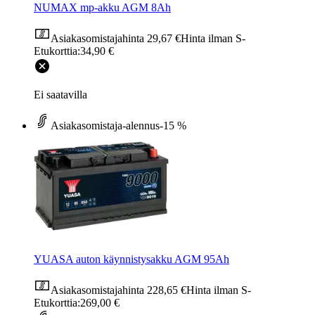
NUMAX mp-akku AGM 8Ah
Asiakasomistajahinta
29,67 €
Hinta ilman S-
Etukorttia:
34,90 €
Ei saatavilla
Asiakasomistaja-alennus
-15 %
YUASA auton käynnistysakku AGM 95Ah
Asiakasomistajahinta
228,65 €
Hinta ilman S-
Etukorttia:
269,00 €