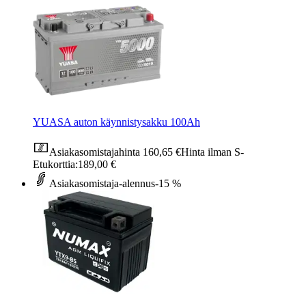
YUASA auton käynnistysakku 100Ah
Asiakasomistajahinta
160,65 €
Hinta ilman S-
Etukorttia:
189,00 €
Asiakasomistaja-alennus
-15 %