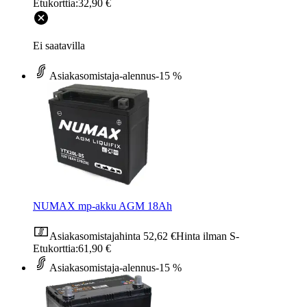
Etukorttia:
32,90 €
Ei saatavilla
Asiakasomistaja-alennus
-15 %
NUMAX mp-akku AGM 18Ah
Asiakasomistajahinta
52,62 €
Hinta ilman S-
Etukorttia:
61,90 €
Asiakasomistaja-alennus
-15 %