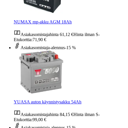
NUMAX mp-akku AGM 18Ah
Asiakasomistajahinta
61,12 €
Hinta ilman S-
Etukorttia:
71,90 €
Asiakasomistaja-alennus
-15 %
YUASA auton käynnistysakku 54Ah
Asiakasomistajahinta
84,15 €
Hinta ilman S-
Etukorttia:
99,00 €
Asiakasomistaja-alennus
-15 %