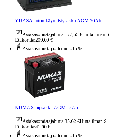
YUASA auton käynnistysakku AGM 70Ah
Asiakasomistajahinta
177,65 €
Hinta ilman S-
Etukorttia:
209,00 €
Asiakasomistaja-alennus
-15 %
NUMAX mp-akku AGM 12Ah
Asiakasomistajahinta
35,62 €
Hinta ilman S-
Etukorttia:
41,90 €
Asiakasomistaja-alennus
-15 %