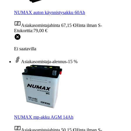
NUMAX auton käynnistysakku 60Ah
Asiakasomistajahinta
67,15 €
Hinta ilman S-
Etukorttia:
79,00 €
Ei saatavilla
Asiakasomistaja-alennus
-15 %
NUMAX mp-akku AGM 14Ah
Asiakasomistajahinta
50,15 €
Hinta ilman S-