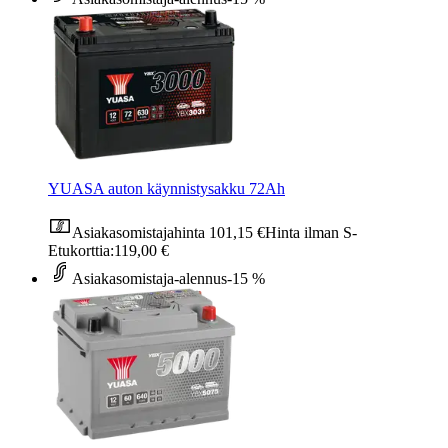
YUASA auton käynnistysakku 72Ah
Asiakasomistajahinta
101,15 €
Hinta ilman S-
Etukorttia:
119,00 €
Asiakasomistaja-alennus
-15 %