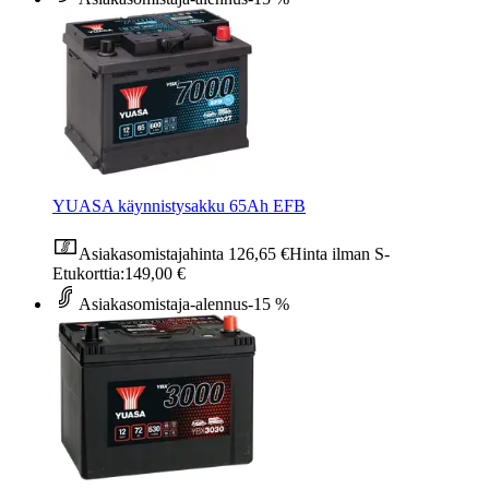
YUASA käynnistysakku 65Ah EFB
Asiakasomistajahinta
126,65 €
Hinta ilman S-
Etukorttia:
149,00 €
Asiakasomistaja-alennus
-15 %