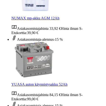
NUMAX mp-akku AGM 12Ah
Asiakasomistajahinta
33,92 €
Hinta ilman S-
Etukorttia:
39,90 €
Asiakasomistaja-alennus
-15 %
YUASA auton käynnistysakku 52Ah
Asiakasomistajahinta
84,15 €
Hinta ilman S-
Etukorttia:
99,00 €
Asiakasomistaja-alennus
-15 %