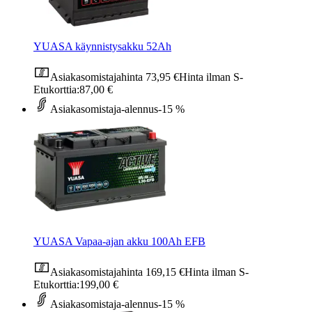
YUASA käynnistysakku 52Ah
Asiakasomistajahinta
73,95 €
Hinta ilman S-
Etukorttia:
87,00 €
Asiakasomistaja-alennus
-15 %
YUASA Vapaa-ajan akku 100Ah EFB
Asiakasomistajahinta
169,15 €
Hinta ilman S-
Etukorttia:
199,00 €
Asiakasomistaja-alennus
-15 %