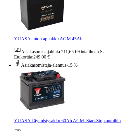
YUASA auton apuakku AGM 45Ah
Asiakasomistajahinta
211,65 €
Hinta ilman S-
Etukorttia:
249,00 €
Asiakasomistaja-alennus
-15 %
YUASA käynnistysakku 60Ah AGM, Start-Stop autoihin