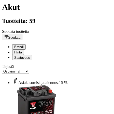
Akut
Tuotteita: 59
Suodata tuotteita
Suodata
Brändi
Hinta
Saatavuus
Järjestä
Asiakasomistaja-alennus
-15 %