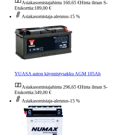
Asiakasomistajahinta
160,65 €
Hinta ilman S-
Etukorttia:
189,00 €
Asiakasomistaja-alennus
-15 %
YUASA auton käynnistysakku AGM 105Ah
Asiakasomistajahinta
296,65 €
Hinta ilman S-
Etukorttia:
349,00 €
Asiakasomistaja-alennus
-15 %