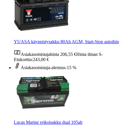
YUASA käynnistysakku 80Ah AGM, Start-Stop autoihin
Asiakasomistajahinta
206,55 €
Hinta ilman S-
Etukorttia:
243,00 €
Asiakasomistaja-alennus
-15 %
Lucas Marine erikoisakku dual 105ah