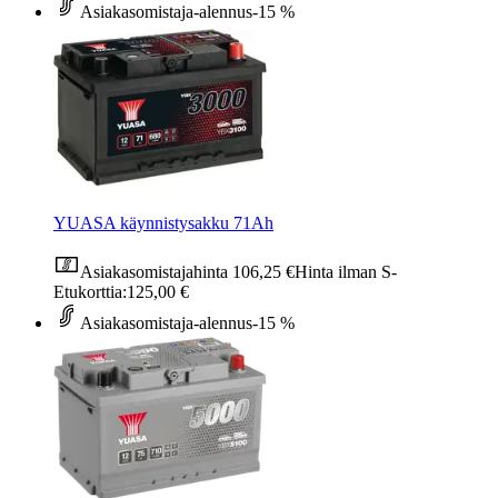
Asiakasomistaja-alennus
-15 %
YUASA käynnistysakku 71Ah
Asiakasomistajahinta
106,25 €
Hinta ilman S-
Etukorttia:
125,00 €
Asiakasomistaja-alennus
-15 %