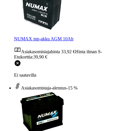
NUMAX mp-akku AGM 10Ah
Asiakasomistajahinta
33,92 €
Hinta ilman S-
Etukorttia:
39,90 €
Ei saatavilla
Asiakasomistaja-alennus
-15 %