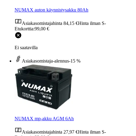
NUMAX auton käynnistysakku 80Ah
Asiakasomistajahinta
84,15 €
Hinta ilman S-
Etukorttia:
99,00 €
Ei saatavilla
Asiakasomistaja-alennus
-15 %
NUMAX mp-akku AGM 6Ah
Asiakasomistajahinta
27,97 €
Hinta ilman S-