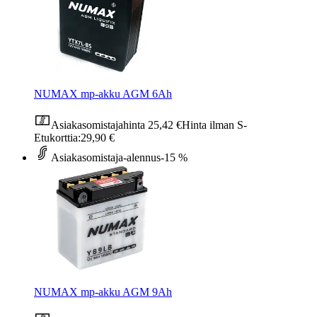
NUMAX mp-akku AGM 6Ah
Asiakasomistajahinta
25,42 €
Hinta ilman S-
Etukorttia:
29,90 €
Asiakasomistaja-alennus
-15 %
NUMAX mp-akku AGM 9Ah