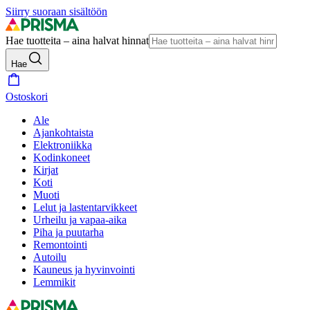
Siirry suoraan sisältöön
Hae tuotteita – aina halvat hinnat
Hae
Ostoskori
Ale
Ajankohtaista
Elektroniikka
Kodinkoneet
Kirjat
Koti
Muoti
Lelut ja lastentarvikkeet
Urheilu ja vapaa-aika
Piha ja puutarha
Remontointi
Autoilu
Kauneus ja hyvinvointi
Lemmikit