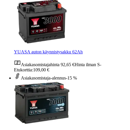
YUASA auton käynnistysakku 62Ah
Asiakasomistajahinta
92,65 €
Hinta ilman S-
Etukorttia:
109,00 €
Asiakasomistaja-alennus
-15 %