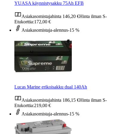
YUASA käynnistysakku 75Ah EFB
Asiakasomistajahinta
146,20 €
Hinta ilman S-
Etukorttia:
172,00 €
Asiakasomistaja-alennus
-15 %
Lucas Marine erikoisakku dual 140Ah
Asiakasomistajahinta
186,15 €
Hinta ilman S-
Etukorttia:
219,00 €
Asiakasomistaja-alennus
-15 %