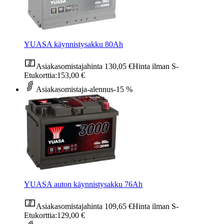
YUASA käynnistysakku 80Ah
Asiakasomistajahinta
130,05 €
Hinta ilman S-
Etukorttia:
153,00 €
Asiakasomistaja-alennus
-15 %
YUASA auton käynnistysakku 76Ah
Asiakasomistajahinta
109,65 €
Hinta ilman S-
Etukorttia:
129,00 €