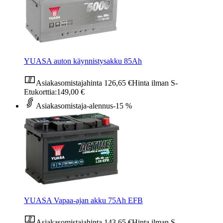
YUASA auton käynnistysakku 85Ah
Asiakasomistajahinta
126,65 €
Hinta ilman S-
Etukorttia:
149,00 €
Asiakasomistaja-alennus
-15 %
YUASA Vapaa-ajan akku 75Ah EFB
Asiakasomistajahinta
143,65 €
Hinta ilman S-