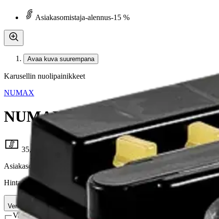
Asiakasomistaja-alennus
-15 %
Avaa kuva suurempana
Karusellin nuolipainikkeet
NUMAX
NUMAX mp-akku AGM 12Ah
35,62 €
Asiakasomistajahinta
Hinta ilman S-Etukorttia:
41,90 €
Verkkokaupan hinta
Valitse toimitustapa