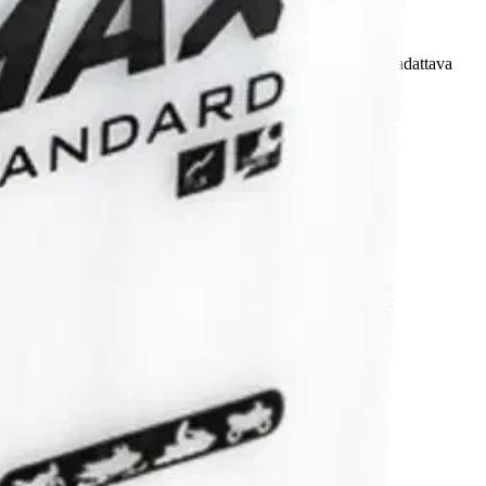
ihin, mönkijöihin ja erilaisiin pienkoneisiin. Akku on ladattava