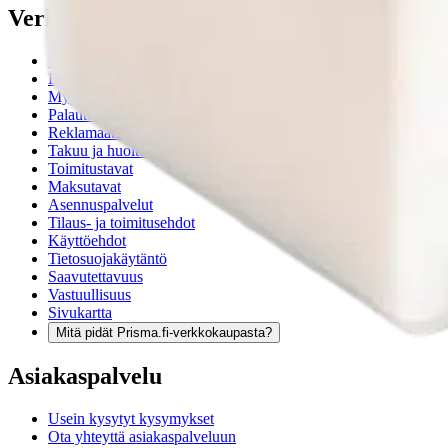
Verkkokauppa
Ohjeet
Ensitilaajan pikaopas
Myymälänouto
Palautukset
Reklamaatio
Takuu ja huolto
Toimitustavat
Maksutavat
Asennuspalvelut
Tilaus- ja toimitusehdot
Käyttöehdot
Tietosuojakäytäntö
Saavutettavuus
Vastuullisuus
Sivukartta
Mitä pidät Prisma.fi-verkkokaupasta?
Asiakaspalvelu
Usein kysytyt kysymykset
Ota yhteyttä asiakaspalveluun