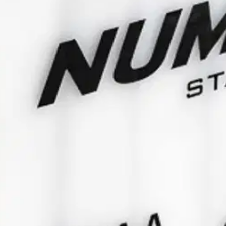
iseen hintaan. Akut sopivat moottoripyöriin, mopoihin, moottorikelkko
ta esim. varastoinnin tai kausisäilytyksen aikana.
oisi muuten parantaa, anna palautetta.