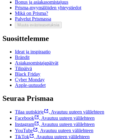
Bonus ja asiakasomistajuus
Prisma-myymälöiden yhteystiedot
Mikä on Prisma?
Palvelut Prismassa
Muuta evästeasetuksia
Suosittelemme
Ideat ja inspiraatio
Brändit
Asiakasomistajapäivät
Tilipäivä
Black Friday
Cyber Monday
Apple-uutuudet
Seuraa Prismaa
Tilaa uutiskirje
,
Avautuu uuteen välilehteen
Facebook
,
Avautuu uuteen välilehteen
Instagram
,
Avautuu uuteen välilehteen
YouTube
,
Avautuu uuteen välilehteen
TikTok
,
Avautuu uuteen välilehteen