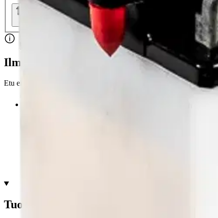
Nouto myymälästä
Toimitus
Ei saatavilla
Ei saatavilla
Ilmainen toimitus yli 100 €:n tilauksille Po
Etu ei koske Suuri‑lisäpalvelulla toimitettavia tuotteita.
Tarkista myymäläsaatavuus
Ei saatavilla
Tuotekuvaus