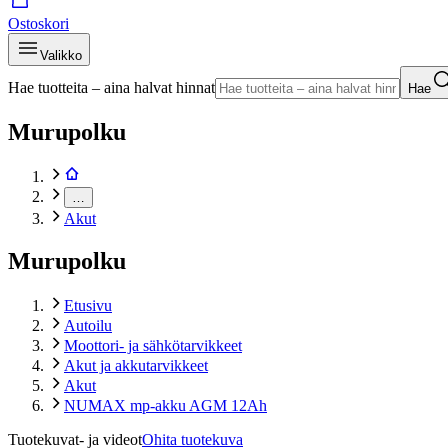
Ostoskori
Valikko
Hae tuotteita – aina halvat hinnat
Hae
Murupolku
…
Akut
Murupolku
Etusivu
Autoilu
Moottori- ja sähkötarvikkeet
Akut ja akkutarvikkeet
Akut
NUMAX mp-akku AGM 12Ah
Tuotekuvat- ja videot
Ohita tuotekuva