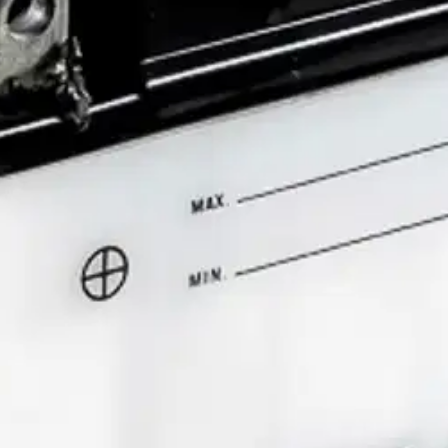
stin pakettiautomaattiin tai palvelupisteesee