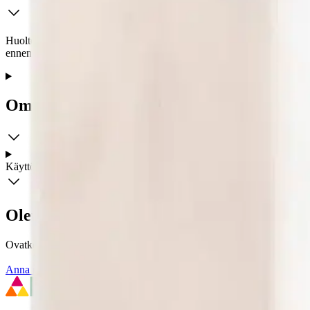
Huoltovapaa Numax AGM moottoripyöräakku tarjoaa suorituskykyä edull
ennen käyttöönottoa ja suoritettava käyttöönoton jälkeen ylläpitolataus
Ominaisuudet
Käyttöturvallisuus
Oletko tyytyväinen tuotetietoihin?
Ovatko tuotetiedot riittävät? Jos tuotetiedoissa on puutteita tai niitä v
Anna palautetta
,
Avautuu uuteen välilehteen