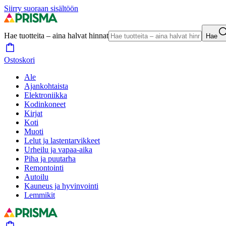
Siirry suoraan sisältöön
Hae tuotteita – aina halvat hinnat
Hae
Ostoskori
Ale
Ajankohtaista
Elektroniikka
Kodinkoneet
Kirjat
Koti
Muoti
Lelut ja lastentarvikkeet
Urheilu ja vapaa-aika
Piha ja puutarha
Remontointi
Autoilu
Kauneus ja hyvinvointi
Lemmikit