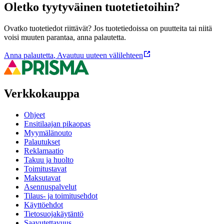
Oletko tyytyväinen tuotetietoihin?
Ovatko tuotetiedot riittävät? Jos tuotetiedoissa on puutteita tai niitä
voisi muuten parantaa, anna palautetta.
Anna palautetta
,
Avautuu uuteen välilehteen
Verkkokauppa
Ohjeet
Ensitilaajan pikaopas
Myymälänouto
Palautukset
Reklamaatio
Takuu ja huolto
Toimitustavat
Maksutavat
Asennuspalvelut
Tilaus- ja toimitusehdot
Käyttöehdot
Tietosuojakäytäntö
Saavutettavuus