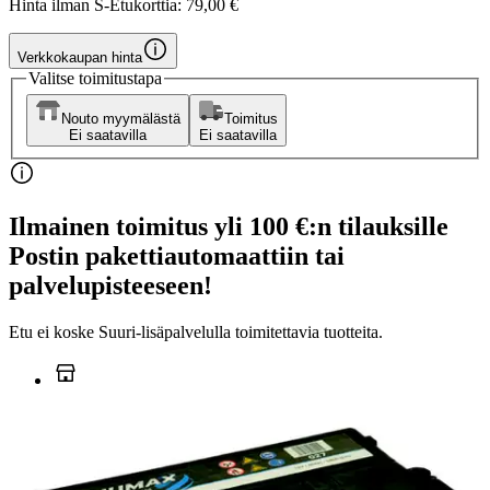
Hinta ilman S-Etukorttia:
79,00 €
Verkkokaupan hinta
Valitse toimitustapa
Nouto myymälästä
Toimitus
Ei saatavilla
Ei saatavilla
Ilmainen toimitus yli 100 €:n tilauksille
Postin pakettiautomaattiin tai
palvelupisteeseen!
Etu ei koske Suuri‑lisäpalvelulla toimitettavia tuotteita.
Tarkista myymäläsaatavuus