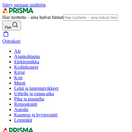
Siirry suoraan sisältöön
Hae tuotteita – aina halvat hinnat
Hae
Ostoskori
Ale
Ajankohtaista
Elektroniikka
Kodinkoneet
Kirjat
Koti
Muoti
Lelut ja lastentarvikkeet
Urheilu ja vapaa-aika
Piha ja puutarha
Remontointi
Autoilu
Kauneus ja hyvinvointi
Lemmikit