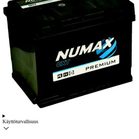
Ei saatavilla
Tuotekuvaus
Huoltovapaa ja laadukas perinteinen lyijyakku. Numax-akut ovat
kestäviä ja tarjoavat hyvää suorituskykyä ajoneuvoihin, joissa
normaali energiantarve. Hyvä hinta-laatusuhde.
Ominaisuudet
Käyttöturvallisuus