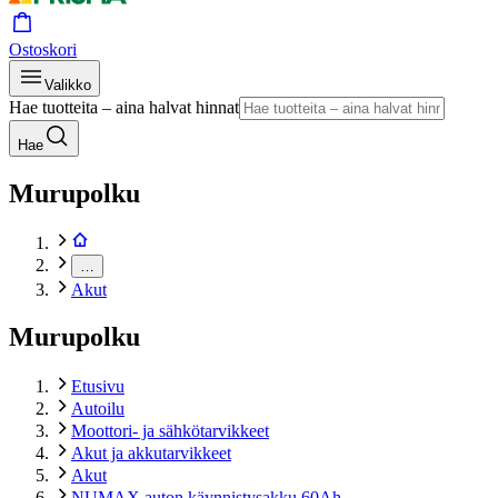
Ostoskori
Valikko
Hae tuotteita – aina halvat hinnat
Hae
Murupolku
…
Akut
Murupolku
Etusivu
Autoilu
Moottori- ja sähkötarvikkeet
Akut ja akkutarvikkeet
Akut
NUMAX auton käynnistysakku 60Ah