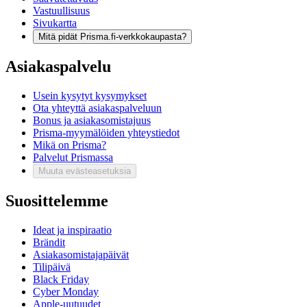
Vastuullisuus
Sivukartta
Mitä pidät Prisma.fi-verkkokaupasta?
Asiakaspalvelu
Usein kysytyt kysymykset
Ota yhteyttä asiakaspalveluun
Bonus ja asiakasomistajuus
Prisma-myymälöiden yhteystiedot
Mikä on Prisma?
Palvelut Prismassa
Muuta evästeasetuksia
Suosittelemme
Ideat ja inspiraatio
Brändit
Asiakasomistajapäivät
Tilipäivä
Black Friday
Cyber Monday
Apple-uutuudet