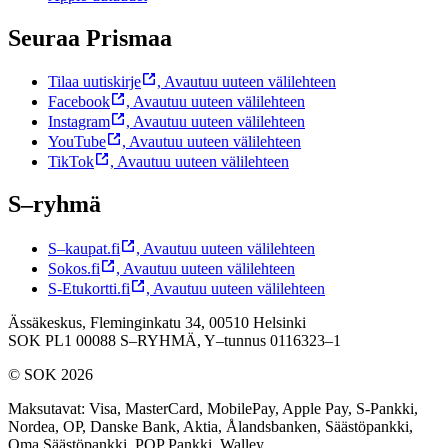
Seuraa Prismaa
Tilaa uutiskirje
,
Avautuu uuteen välilehteen
Facebook
,
Avautuu uuteen välilehteen
Instagram
,
Avautuu uuteen välilehteen
YouTube
,
Avautuu uuteen välilehteen
TikTok
,
Avautuu uuteen välilehteen
S–ryhmä
S–kaupat.fi
,
Avautuu uuteen välilehteen
Sokos.fi
,
Avautuu uuteen välilehteen
S-Etukortti.fi
,
Avautuu uuteen välilehteen
Ässäkeskus, Fleminginkatu 34, 00510 Helsinki
SOK PL1 00088 S–RYHMÄ,
Y–tunnus 0116323–1
© SOK 2026
Maksutavat
:
Visa, MasterCard, MobilePay, Apple Pay, S-Pankki,
Nordea, OP, Danske Bank, Aktia, Ålandsbanken, Säästöpankki,
Oma Säästöpankki, POP Pankki, Walley