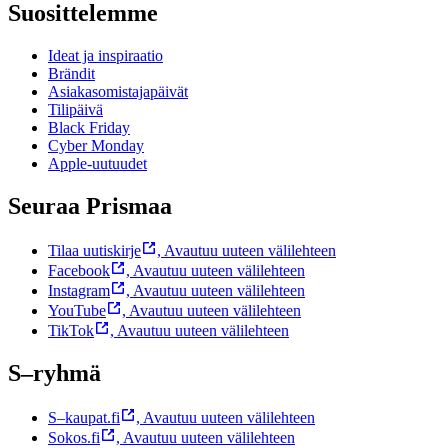
Suosittelemme
Ideat ja inspiraatio
Brändit
Asiakasomistajapäivät
Tilipäivä
Black Friday
Cyber Monday
Apple-uutuudet
Seuraa Prismaa
Tilaa uutiskirje
,
Avautuu uuteen välilehteen
Facebook
,
Avautuu uuteen välilehteen
Instagram
,
Avautuu uuteen välilehteen
YouTube
,
Avautuu uuteen välilehteen
TikTok
,
Avautuu uuteen välilehteen
S–ryhmä
S–kaupat.fi
,
Avautuu uuteen välilehteen
Sokos.fi
,
Avautuu uuteen välilehteen