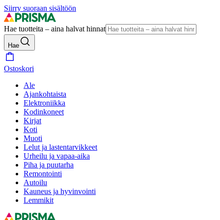
Siirry suoraan sisältöön
Hae tuotteita – aina halvat hinnat
Hae
Ostoskori
Ale
Ajankohtaista
Elektroniikka
Kodinkoneet
Kirjat
Koti
Muoti
Lelut ja lastentarvikkeet
Urheilu ja vapaa-aika
Piha ja puutarha
Remontointi
Autoilu
Kauneus ja hyvinvointi
Lemmikit