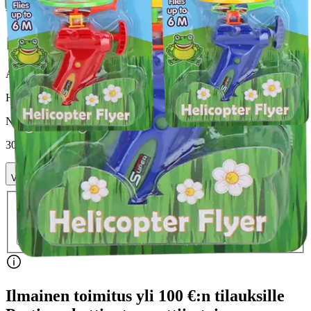
Helikopteriliidokki
Alennettu hinta
1,96 €
Asiakasomistajahinta
Hinta ilman S-Etukorttia:
2,30 €
Normaalihinta:
4,95 €
-53%
30 pv alin hinta:
4,95 €
Verkkokaupan hinta
Valitse toimitustapa
Nouto myymälästä
Toimitus
Ilmainen
Ei saatavilla
Siirry valitsemaan myymälä
Ilmainen toimitus yli 100 €:n tilauksille