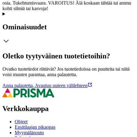
osia. Tukehtumisvaara. VAROITUS! Älä koskaan tähtää tai ammu
kohti silmiä tai kasvoja!
Ominaisuudet
Oletko tyytyväinen tuotetietoihin?
Ovatko tuotetiedot riittävät? Jos tuotetiedoissa on puutteita tai niitä
voisi muuten parantaa, anna palautetta.
Anna palautetta
,
Avautuu uuteen välilehteen
Verkkokauppa
Ohjeet
Ensitilaajan pikaopas
Myymälänouto