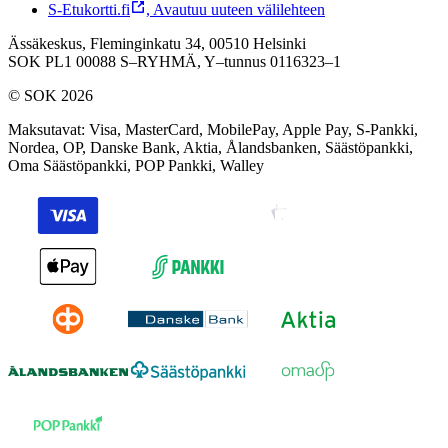
S-Etukortti.fi
,
Avautuu uuteen välilehteen
Ässäkeskus, Fleminginkatu 34, 00510 Helsinki
SOK PL1 00088 S–RYHMÄ,
Y–tunnus 0116323–1
© SOK 2026
Maksutavat
:
Visa, MasterCard, MobilePay, Apple Pay, S-Pankki,
Nordea, OP, Danske Bank, Aktia, Ålandsbanken, Säästöpankki,
Oma Säästöpankki, POP Pankki, Walley