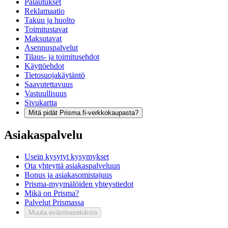
Palautukset
Reklamaatio
Takuu ja huolto
Toimitustavat
Maksutavat
Asennuspalvelut
Tilaus- ja toimitusehdot
Käyttöehdot
Tietosuojakäytäntö
Saavutettavuus
Vastuullisuus
Sivukartta
Mitä pidät Prisma.fi-verkkokaupasta?
Asiakaspalvelu
Usein kysytyt kysymykset
Ota yhteyttä asiakaspalveluun
Bonus ja asiakasomistajuus
Prisma-myymälöiden yhteystiedot
Mikä on Prisma?
Palvelut Prismassa
Muuta evästeasetuksia