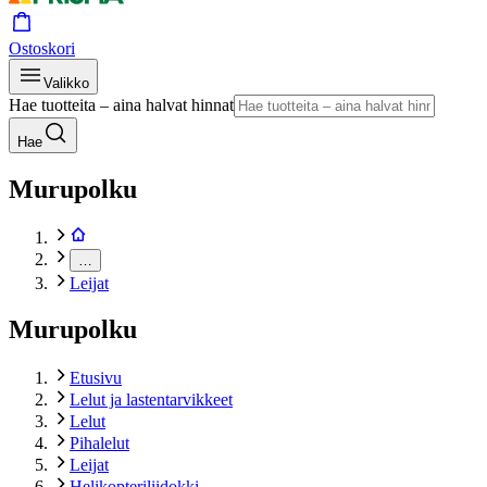
Ostoskori
Valikko
Hae tuotteita – aina halvat hinnat
Hae
Murupolku
…
Leijat
Murupolku
Etusivu
Lelut ja lastentarvikkeet
Lelut
Pihalelut
Leijat
Helikopteriliidokki