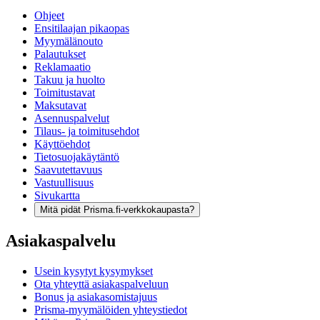
Ohjeet
Ensitilaajan pikaopas
Myymälänouto
Palautukset
Reklamaatio
Takuu ja huolto
Toimitustavat
Maksutavat
Asennuspalvelut
Tilaus- ja toimitusehdot
Käyttöehdot
Tietosuojakäytäntö
Saavutettavuus
Vastuullisuus
Sivukartta
Mitä pidät Prisma.fi-verkkokaupasta?
Asiakaspalvelu
Usein kysytyt kysymykset
Ota yhteyttä asiakaspalveluun
Bonus ja asiakasomistajuus
Prisma-myymälöiden yhteystiedot