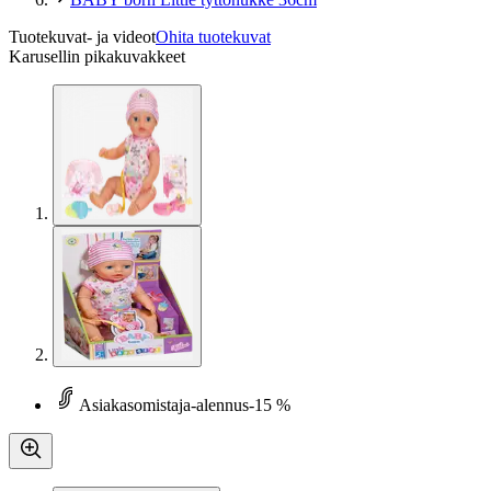
Tuotekuvat- ja videot
Ohita tuotekuvat
Karusellin pikakuvakkeet
Asiakasomistaja-alennus
-15 %