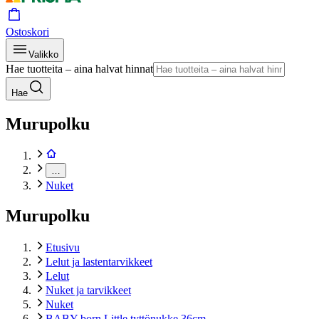
Ostoskori
Valikko
Hae tuotteita – aina halvat hinnat
Hae
Murupolku
…
Nuket
Murupolku
Etusivu
Lelut ja lastentarvikkeet
Lelut
Nuket ja tarvikkeet
Nuket
BABY born Little tyttönukke 36cm