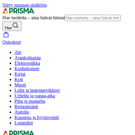
Siirry suoraan sisältöön
Hae tuotteita – aina halvat hinnat
Hae
Ostoskori
Ale
Ajankohtaista
Elektroniikka
Kodinkoneet
Kirjat
Koti
Muoti
Lelut ja lastentarvikkeet
Urheilu ja vapaa-aika
Piha ja puutarha
Remontointi
Autoilu
Kauneus ja hyvinvointi
Lemmikit