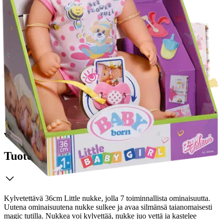
Postin pakettiautomaattiin tai
palvelupisteeseen!
Etu ei koske Suuri‑lisäpalvelulla toimitettavia tuotteita.
Tarkista myymäläsaatavuus
Ei saatavilla
Tuotekuvaus
Kylvetettävä 36cm Little nukke, jolla 7 toiminnallista ominaisuutta.
Uutena ominaisuutena nukke sulkee ja avaa silmänsä taianomaisesti
magic tutilla. Nukkea voi kylvettää, nukke juo vettä ja kastelee