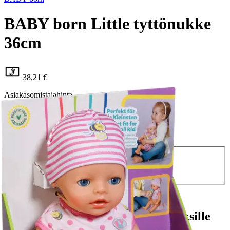
BABY born Little tyttönukke
36cm
38,21 €
Asiakasomistajahinta
Hinta ilman S-Etukorttia:
44,95 €
Verkkokaupan hinta
Valitse toimitustapa
Nouto myymälästä
Toimitus
Ei saatavilla
Ei saatavilla
Ilmainen toimitus yli 100 €:n tilauksille