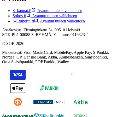
S–kaupat.fi
,
Avautuu uuteen välilehteen
Sokos.fi
,
Avautuu uuteen välilehteen
S-Etukortti.fi
,
Avautuu uuteen välilehteen
Ässäkeskus, Fleminginkatu 34, 00510 Helsinki
SOK PL1 00088 S–RYHMÄ,
Y–tunnus 0116323–1
© SOK 2026
Maksutavat
:
Visa, MasterCard, MobilePay, Apple Pay, S-Pankki,
Nordea, OP, Danske Bank, Aktia, Ålandsbanken, Säästöpankki,
Oma Säästöpankki, POP Pankki, Walley