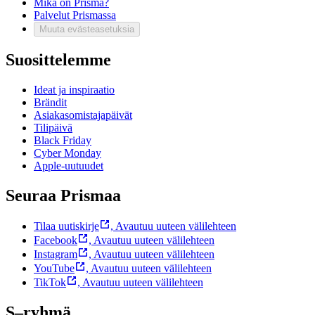
Mikä on Prisma?
Palvelut Prismassa
Muuta evästeasetuksia
Suosittelemme
Ideat ja inspiraatio
Brändit
Asiakasomistajapäivät
Tilipäivä
Black Friday
Cyber Monday
Apple-uutuudet
Seuraa Prismaa
Tilaa uutiskirje
,
Avautuu uuteen välilehteen
Facebook
,
Avautuu uuteen välilehteen
Instagram
,
Avautuu uuteen välilehteen
YouTube
,
Avautuu uuteen välilehteen
TikTok
,
Avautuu uuteen välilehteen
S–ryhmä