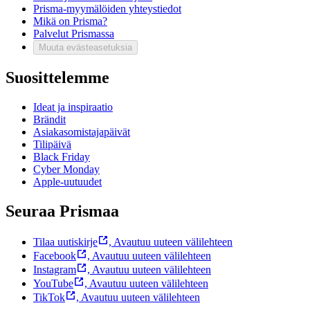
Prisma-myymälöiden yhteystiedot
Mikä on Prisma?
Palvelut Prismassa
Muuta evästeasetuksia
Suosittelemme
Ideat ja inspiraatio
Brändit
Asiakasomistajapäivät
Tilipäivä
Black Friday
Cyber Monday
Apple-uutuudet
Seuraa Prismaa
Tilaa uutiskirje
,
Avautuu uuteen välilehteen
Facebook
,
Avautuu uuteen välilehteen
Instagram
,
Avautuu uuteen välilehteen
YouTube
,
Avautuu uuteen välilehteen
TikTok
,
Avautuu uuteen välilehteen