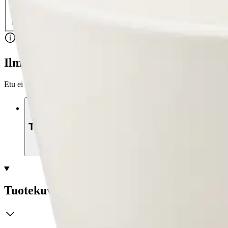
Nouto myymälästä
Toimitus
Ilmainen
Kotiin tai noutopisteeseen
Alk. 0 €
Siirry valitsemaan myymälä
Ilmainen toimitus yli 100 €:n tilauksille Po
Etu ei koske Suuri‑lisäpalvelulla toimitettavia tuotteita.
Tarkista myymäläsaatavuus
Tuotekuvaus