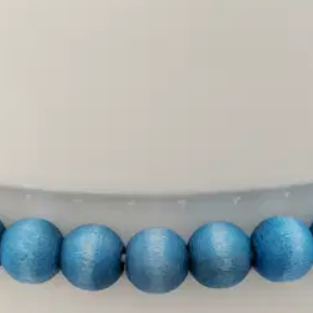
ulhoa koristaa puuhelmikranssi. 11 cm Ø 15 cm. Kulho on astianpesuko
oisi muuten parantaa, anna palautetta.