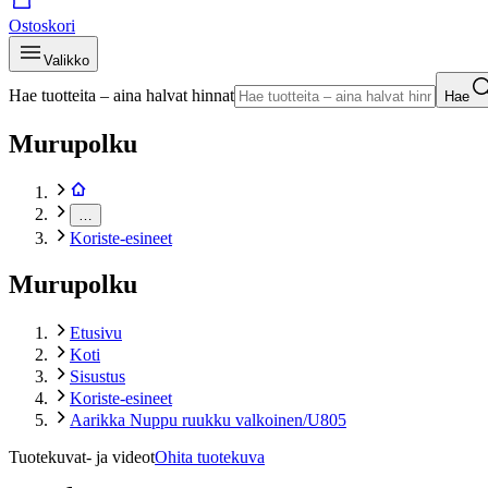
Ostoskori
Valikko
Hae tuotteita – aina halvat hinnat
Hae
Murupolku
…
Koriste-esineet
Murupolku
Etusivu
Koti
Sisustus
Koriste-esineet
Aarikka Nuppu ruukku valkoinen/U805
Tuotekuvat- ja videot
Ohita tuotekuva