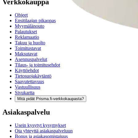
Verkkokauppa
Ohjeet
Ensitilaajan pikaopas
Myymälänouto
Palautukset
Reklamaatio
Takuu ja huolto
Toimitustavat
Maksutavat
Asennuspalvelut
Tilaus- ja toimitusehdot
Käyttöehdot
Tietosuojakäytäntö
Saavutettavuus
Vastuullisuus
Sivukartta
Mitä pidät Prisma.fi-verkkokaupasta?
Asiakaspalvelu
Usein kysytyt kysymykset
Ota yhteyttä asiakaspalveluun
Bonus ja asiakasomistajuus