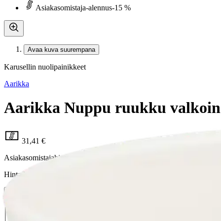
Asiakasomistaja-alennus
-15 %
Avaa kuva suurempana
Karusellin nuolipainikkeet
Aarikka
Aarikka Nuppu ruukku valkoi
31,41 €
Asiakasomistajahinta
Hinta ilman S-Etukorttia:
36,95 €
Verkkokaupan hinta
Valitse toimitustapa