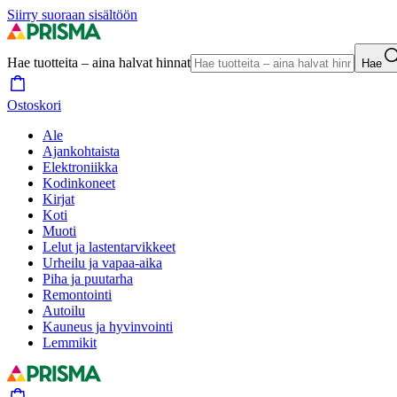
Siirry suoraan sisältöön
Hae tuotteita – aina halvat hinnat
Hae
Ostoskori
Ale
Ajankohtaista
Elektroniikka
Kodinkoneet
Kirjat
Koti
Muoti
Lelut ja lastentarvikkeet
Urheilu ja vapaa-aika
Piha ja puutarha
Remontointi
Autoilu
Kauneus ja hyvinvointi
Lemmikit