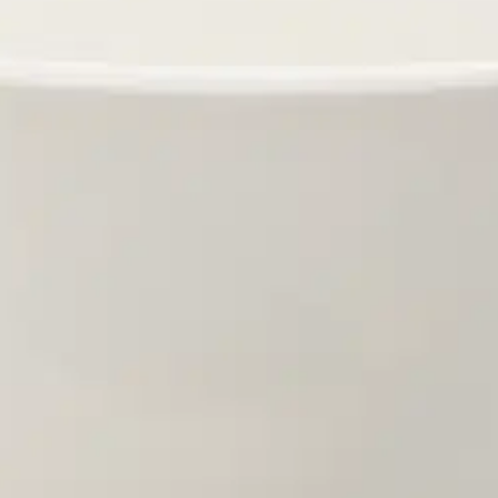
stin pakettiautomaattiin tai palvelupisteesee