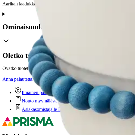
Aarikan laadukkaan Nuppu-sarjan ruukkuun sopii esimerkiksi tuore. K
Ominaisuudet
Oletko tyytyväinen tuotetietoihin?
Ovatko tuotetiedot riittävät? Jos tuotetiedoissa on puutteita tai niitä v
Anna palautetta
,
Avautuu uuteen välilehteen
Ilmainen palautus 30 päivää.*
Nouto myymälästä ilman toimituskuluja.
Asiakasomistajalle Bonusta jopa 5 %.*