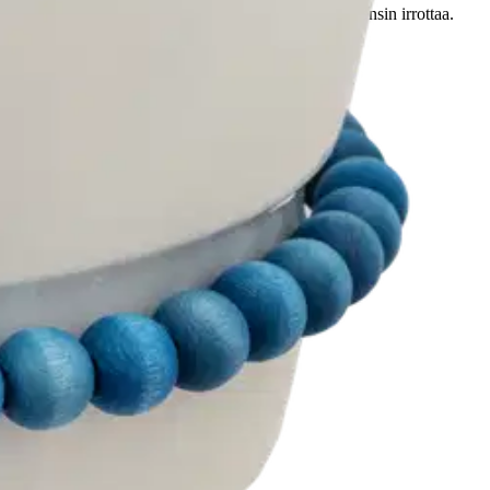
neen ja mikroaaltouunin kestävä, kunhan kranssin ensin irrottaa.