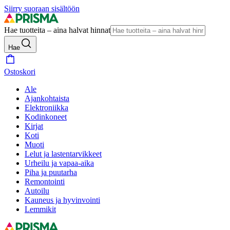
Siirry suoraan sisältöön
Hae tuotteita – aina halvat hinnat
Hae
Ostoskori
Ale
Ajankohtaista
Elektroniikka
Kodinkoneet
Kirjat
Koti
Muoti
Lelut ja lastentarvikkeet
Urheilu ja vapaa-aika
Piha ja puutarha
Remontointi
Autoilu
Kauneus ja hyvinvointi
Lemmikit