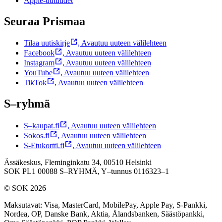
Apple-uutuudet
Seuraa Prismaa
Tilaa uutiskirje
,
Avautuu uuteen välilehteen
Facebook
,
Avautuu uuteen välilehteen
Instagram
,
Avautuu uuteen välilehteen
YouTube
,
Avautuu uuteen välilehteen
TikTok
,
Avautuu uuteen välilehteen
S–ryhmä
S–kaupat.fi
,
Avautuu uuteen välilehteen
Sokos.fi
,
Avautuu uuteen välilehteen
S-Etukortti.fi
,
Avautuu uuteen välilehteen
Ässäkeskus, Fleminginkatu 34, 00510 Helsinki
SOK PL1 00088 S–RYHMÄ,
Y–tunnus 0116323–1
© SOK 2026
Maksutavat
:
Visa, MasterCard, MobilePay, Apple Pay, S-Pankki,
Nordea, OP, Danske Bank, Aktia, Ålandsbanken, Säästöpankki,