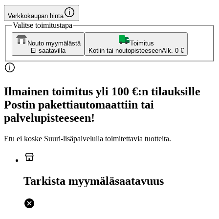
Verkkokaupan hinta
Valitse toimitustapa
Nouto myymälästä
Toimitus
Ei saatavilla
Kotiin tai noutopisteeseen
Alk. 0 €
Ilmainen toimitus yli 100 €:n tilauksille
Postin pakettiautomaattiin tai
palvelupisteeseen!
Etu ei koske Suuri‑lisäpalvelulla toimitettavia tuotteita.
Tarkista myymäläsaatavuus