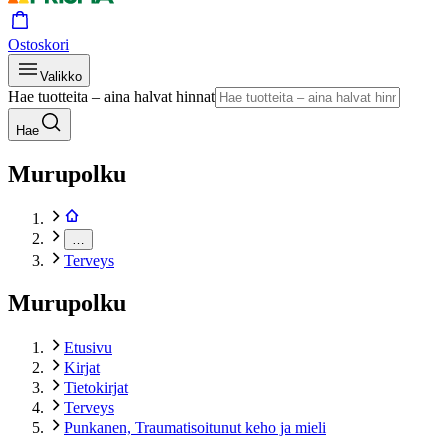
Ostoskori
Valikko
Hae tuotteita – aina halvat hinnat
Hae
Murupolku
…
Terveys
Murupolku
Etusivu
Kirjat
Tietokirjat
Terveys
Punkanen, Traumatisoitunut keho ja mieli