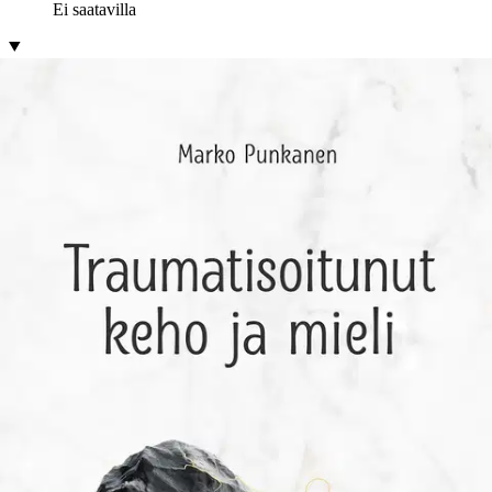
Ei saatavilla
Tuotekuvaus
Onko sinulle tapahtunut jotakin, mikä on rikkonut turvallisuuden
tunteesi? Traumatisoitumiseen liittyy aina syvä turvattomuuden
kokemus. Traumatisoituneena koemme, että uhka on läsnä ja siltä
täytyy yrittää suojautua. Traumatisoituminen vaikuttaa voimakkaasti
kehoomme, tunnekokemuksiimme ja uskomuksiimme.
Usein
traumatisoitumisen hoidossa korostuu traumatisoineesta
tapahtumasta puhuminen, vaikka turvallisuuden tunteen
palauttaminen tapahtuu kehollisten kokemusten ja niiden tietoisen
havainnoinnin avulla. Tässä kirjassa kerrotaan tyypillisistä
traumatisoitumisen oireista ja siitä, mitä hoitomuotoja on käytössä.
Teoksessa tuodaan esille, kuinka merkityksellistä on ottaa keho
mukaan työskentelyyn. Siinä esitellään harjoituksia, jotka tarjoavat
konkreettisia välineitä traumasta vapautumisen matkalle. Kirjan
tarkoituksena on myös tarkentaa, mitä traumatisoituminen ylipäätään
tarkoittaa ja miten sitä voidaan määritellä, sillä joskus
traumatisoitumista nähdään sielläkin missä sitä ei ole ja toisaalta sen