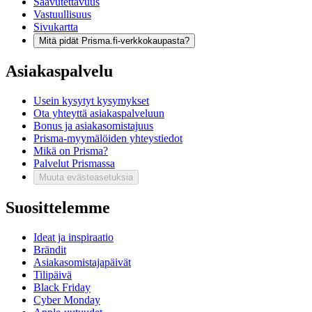
Saavutettavuus
Vastuullisuus
Sivukartta
Mitä pidät Prisma.fi-verkkokaupasta?
Asiakaspalvelu
Usein kysytyt kysymykset
Ota yhteyttä asiakaspalveluun
Bonus ja asiakasomistajuus
Prisma-myymälöiden yhteystiedot
Mikä on Prisma?
Palvelut Prismassa
Muuta evästeasetuksia
Suosittelemme
Ideat ja inspiraatio
Brändit
Asiakasomistajapäivät
Tilipäivä
Black Friday
Cyber Monday