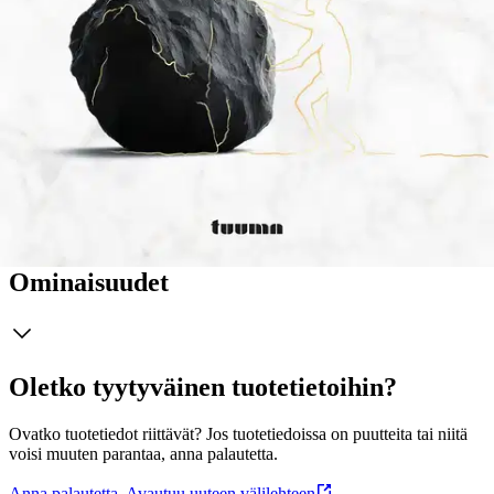
tunnistamisessa on ajoittain suuria haasteita. Marko Punkanen (FT)
on vaativan erityistason traumapsykoterapeutti, tanssi-liiketerapeutti
ja musiikkiterapeutti, joka työskentelee traumapsykoterapeuttien
kouluttajana ja työnohjaajana. Hänellä on 30 vuoden kokemus
eriasteisen traumatisoitumisen hoidosta. Erityisesti hän on perehtynyt
traumatisoitumisen kehollisiin oireisiin ja kehon huomioimiseen
traumatisoitumisen hoidossa. Marko on myös Suomen ensimmäinen
sertifioitu sensomotorinen psykoterapeutti ja sensomotorisen
psykoterapian kouluttaja.
Näytä lisää
tuotekuvausta
Ominaisuudet
Oletko tyytyväinen tuotetietoihin?
Ovatko tuotetiedot riittävät? Jos tuotetiedoissa on puutteita tai niitä
voisi muuten parantaa, anna palautetta.
Anna palautetta
,
Avautuu uuteen välilehteen