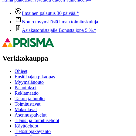
Ilmainen palautus 30 päivää.*
Nouto myymälästä ilman toimituskuluja.
Asiakasomistajalle Bonusta jopa 5 %.*
Verkkokauppa
Ohjeet
Ensitilaajan pikaopas
Myymälänouto
Palautukset
Reklamaatio
Takuu ja huolto
Toimitustavat
Maksutavat
Asennuspalvelut
Tilaus- ja toimitusehdot
Käyttöehdot
Tietosuojakäytäntö